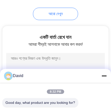
8
আরো দেখুন
ঘর্ষণ উপাদান শীট
একটি বার্তা রেখে যান
আমরা শীঘ্রই আপনাকে আবার কল করব!
11
ব্রেক ব্যান্ড লাইনিং
David
8:32 PM
Good day, what product are you looking for?