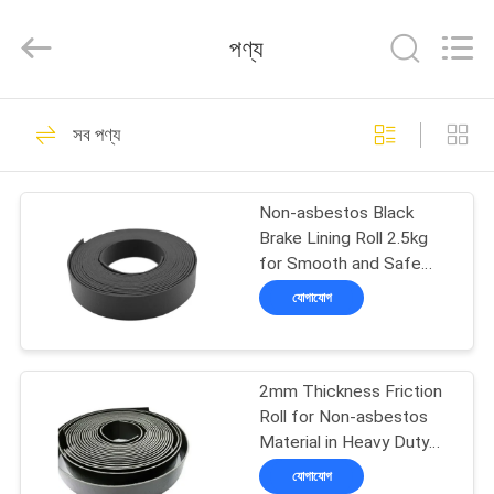
Zhengzhou
Kebona
Industry
পণ্য
Co.,
Ltd.
All
Rights
Reserved.
বাড়ি
42
সব পণ্য
ব্রেক আস্তরণের রোল
পণ্য
Non-asbestos Black
Brake Lining Roll 2.5kg
আমাদের
for Smooth and Safe
Braking Solutions
সম্পর্কে
যোগাযোগ
23
কারখানা
2mm Thickness Friction
ভ্রমণ
ব্রেক রোল আস্তরণ
Roll for Non-asbestos
Material in Heavy Duty
Applications
মান
যোগাযোগ