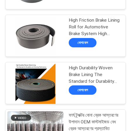
নিয়ন্ত্রণ
High Friction Brake Lining
যোগাযোগ
25
Roll for Automotive
করুন
Brake System High
Durability and Long-
বোনা ব্রেক আস্তরণের রোল
যোগাযোগ
lasting
উদ্ধৃতির
জন্য
High Durability Woven
আবেদন
Brake Lining The
Standard for Durability
34
and Enduring
যোগাযোগ
সাইট
Performance
ম্যাপ
ব্রেক ব্লক উপাদান
ফার্ম ট্র্যাক্টর বোনা ব্রেক আস্তরণের
PRIVACY
উপাদান OEM কাস্টমাইজড বেধ
ব্রেক আস্তরণের প্রস্তাবিত