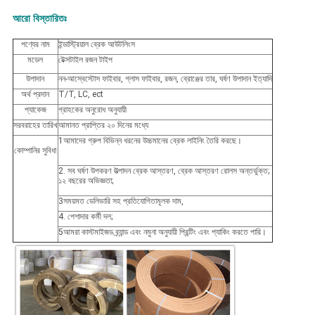
আরো বিস্তারিতঃ
পণ্যের নাম
ইন্ডাস্ট্রিয়াল ব্রেক আউটলিংস
মডেল
টেক্সটাইল রজন টাইপ
উপাদান
নন-আস্বেস্টোস ফাইবার, গ্লাস ফাইবার, রজন, ব্রোঞ্জের তার, ঘর্ষণ উপাদান ইত্যাদি
অর্থ প্রদান
T/T, LC, ect
প্যাকেজ
গ্রাহকের অনুরোধ অনুযায়ী
সরবরাহের তারিখ
আমানত প্রাপ্তির ২০ দিনের মধ্যে
1আমাদের গ্রুপ বিভিন্ন ধরনের উচ্চমানের ব্রেক লাইনিং তৈরি করছে।
কোম্পানির সুবিধা
2. সব ঘর্ষণ উপকরণ উত্পাদন ব্রেক আস্তরণ, ব্রেক আস্তরণ রোলস অন্তর্ভুক্ত;
১২ বছরের অভিজ্ঞতা;
3সময়মত ডেলিভারি সহ প্রতিযোগিতামূলক দাম,
4. পেশাদার কর্মী দল;
5আমরা কাস্টমাইজড ব্র্যান্ড এবং নমুনা অনুযায়ী প্রিন্টিং এবং প্যাকিং করতে পারি।