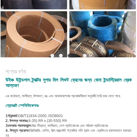
POLICY
পণ্যের বর্ণনা
উইঞ্চ উইন্ডলাস ট্র্যাক্টর সুগার মিল লিফট ক্রেনের জন্য বোনা ইন্ডাস্ট্রিয়াল ব্রেক
আস্তরণ
এর কঠোরতা, নমনীয়তা, উপকরণ, রঙ এবং আকার
আপনার প্রয়োজনীয়তা অনুযায়ী তৈরি করা যেতে পারে
.
প্রোডাক্ট স্পেসিফিকেশনঃ
1স্ট্যান্ডার্ড:
GB/T11834-2000, ISO9001
2. উপলব্ধ আকারঃ
(4-35) মিমি x (30-550) মিমি
3চমৎকার পারফরম্যান্স:
উচ্চ তীব্রতা, নমনীয়তা, তেল প্রতিরোধের এবং পরিধান প্রতিরোধের
4. বিস্তৃত প্রয়োগঃ
ইঞ্জিনিয়ারিং মেশিন, শিল্প যন্ত্রপাতি ইত্যাদির গতি হ্রাস এবং ব্রেকিংয়ে ব্যাপকভাবে ব্যবহৃত
হয়