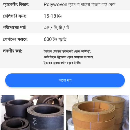
প্যাকেজিং বিবরণ:
Polywoven ব্যাগ বা পাতলা পাতলা কাঠ কেস
নিয়ন্ত্রণ
ডেলিভারি সময়:
15-18 দিন
যোগাযোগ
পরিশোধের শর্ত:
এল / সি, টি / টি
করুন
যোগানের ক্ষমতা:
600 টন প্রতি
লক্ষণীয় করা:
,
ট্রাকের ট্রেলার অ্যাজবেস্ট ব্রেক আউটপুট
উদ্ধৃতির
,
অটো উইঞ্চ উইন্ডলাস ব্রেক আস্তরণের অংশ
জন্য
ট্রাকের অ্যাজবেস্টস ব্রেক ইনলিং
আবেদন
ভালো দাম
সাইট
ম্যাপ
PRIVACY