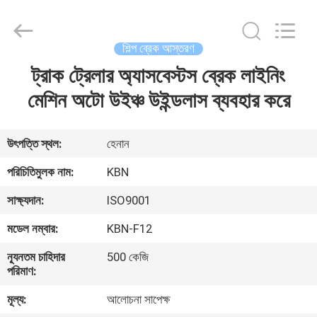
Zhengzhou
Kebona
Industry
Co.,
Ltd.
শিল্প ব্রেক আস্তরণ
All
Rights
Reserved.
ট্রাক ট্রেলার অ্যাসবেস্টস ব্রেক লাইনিং
বাড়ি
মেশিন অটো উইঞ্চ উইন্ডলাস ব্যবহার করে
পণ্য
উৎপত্তি স্থল:
হেনান
আমাদের
পরিচিতিমুলক নাম:
KBN
সম্পর্কে
সাক্ষ্যদান:
ISO9001
মডেল নম্বার:
KBN-F12
কারখানা
ন্যূনতম চাহিদার
500 কেজি
ভ্রমণ
পরিমাণ:
মূল্য:
আলোচনা সাপেক্ষ
মান