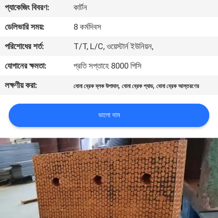
প্যাকেজিং বিবরণ:
কার্টন
নিয়ন্ত্রণ
ডেলিভারি সময়:
8 কর্মদিবস
যোগাযোগ
পরিশোধের শর্ত:
T/T, L/C, ওয়েস্টার্ন ইউনিয়ন,
করুন
যোগানের ক্ষমতা:
প্রতি সপ্তাহে 8000 পিসি
লক্ষণীয় করা:
,
,
বোনা ব্রেক ব্লক উপাদান
বোনা ব্রেক প্যাড
বোনা ব্রেক আস্তরণের
উদ্ধৃতির
জন্য
ভালো দাম
আবেদন
সাইট
ম্যাপ
PRIVACY