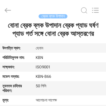
Zhengzhou
Kebona
Industry
Co.,
Ltd.
ব্রেক ব্লক উপাদান
All
Rights
Reserved.
বোনা ব্রেক ব্লক উপাদান ব্রেক প্যাড ঘর্ষণ
বাড়ি
প্যাড গর্ত সঙ্গে বোনা ব্রেক আস্তরণের
পণ্য
উৎপত্তি স্থল:
হেনান
আমাদের
পরিচিতিমুলক নাম:
KBN
সম্পর্কে
সাক্ষ্যদান:
ISO9001
মডেল নম্বার:
KBN-B66
কারখানা
ন্যূনতম চাহিদার
50 পিসি
ভ্রমণ
পরিমাণ:
মূল্য:
আলোচনা সাপেক্ষ
মান