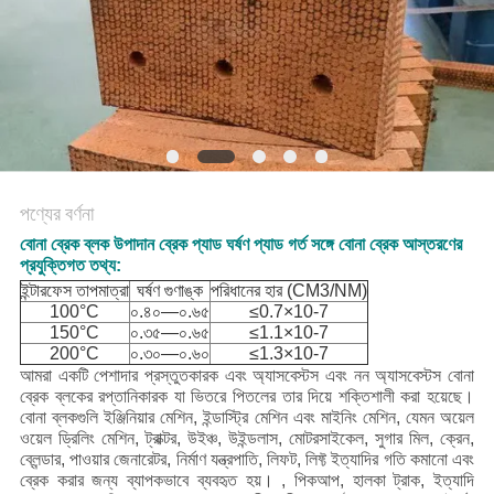
POLICY
পণ্যের বর্ণনা
বোনা ব্রেক ব্লক উপাদান ব্রেক প্যাড ঘর্ষণ প্যাড গর্ত সঙ্গে বোনা ব্রেক আস্তরণের
প্রযুক্তিগত তথ্য:
ইন্টারফেস তাপমাত্রা
ঘর্ষণ গুণাঙ্ক
পরিধানের হার (CM3/NM)
100°C
০.৪০—০.৬৫
≤0.7×10-7
150°C
০.৩৫—০.৬৫
≤1.1×10-7
200°C
০.৩০—০.৬০
≤1.3×10-7
আমরা একটি পেশাদার প্রস্তুতকারক এবং অ্যাসবেস্টস এবং নন অ্যাসবেস্টস বোনা
ব্রেক ব্লকের রপ্তানিকারক যা ভিতরে পিতলের তার দিয়ে শক্তিশালী করা হয়েছে।
বোনা ব্লকগুলি ইঞ্জিনিয়ার মেশিন, ইন্ডাস্ট্রি মেশিন এবং মাইনিং মেশিন, যেমন অয়েল
ওয়েল ড্রিলিং মেশিন, ট্রাক্টর, উইঞ্চ, উইন্ডলাস, মোটরসাইকেল, সুগার মিল, ক্রেন,
ব্লেন্ডার, পাওয়ার জেনারেটর, নির্মাণ যন্ত্রপাতি, লিফট, লিফ্ট ইত্যাদির গতি কমানো এবং
ব্রেক করার জন্য ব্যাপকভাবে ব্যবহৃত হয়। , পিকআপ, হালকা ট্রাক, ইত্যাদি