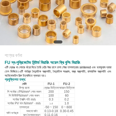
POLICY
পণ্যের বর্ণনা
FU স্ব-লুব্রিকেটেড সিন্টার্ড বিয়ারিং অয়েল ফ্রি বুশিং বিয়ারিং
এটি ব্রোঞ্জ বা লোহার গুঁড়ো দিয়ে তৈরি।ছাঁচ উচ্চ চাপে চাপা।উচ্চ তাপমাত্রায় sintered এবং ভ্যাকুয়াম দ্বারা
তেল ভিজিয়ে।এটি গার্হস্থ্য বৈদ্যুতিক যন্ত্রপাতি, বৈদ্যুতিক সরঞ্জাম, বস্ত্র যন্ত্রপাতি, রাসায়নিক যন্ত্রপাতি এবং
অটোমোবাইল শিল্প ইত্যাদিতে ব্যবহৃত হয়।
প্রযুক্তিগত তথ্য:
ডেটা
FU-1
FU-2
মিশ্র রচনা
ব্রোঞ্জ ভিত্তিক
আয়রন ভিত্তিক
পি সর্বোচ্চ।PN/mm² লোড করুন
200
150
পি মিনিটPN/mm² লোড করুন
100
60
সর্বোচ্চ ট্যাক্সি গতি m/s
0.3
0.2
সর্বোচ্চ PV মান N/mm² · m/s
১.৫
1.0
তাপমাত্রা
-50 ~ 150
0 ~ 600
শুকনো ঘর্ষণ
0.13-0.18
0.30-0.45
ঘর্ষণ গুণাঙ্ক
জল তৈলাক্তকরণ
0.11-0.16
-