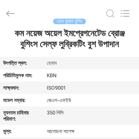
Zhengzhou
Kebona
Industry
Co.,
Ltd.
তেল মুক্ত বুশিং
All
Rights
Reserved.
কম নয়েজ অয়েল ইমপ্রেগনেটেড ব্রোঞ্জ
বাড়ি
বুশিংস সেল্ফ লুব্রিকটিং বুশ উপাদান
পণ্য
উৎপত্তি স্থল:
হেনান
আমাদের
পরিচিতিমুলক নাম:
KBN
সম্পর্কে
সাক্ষ্যদান:
ISO9001
মডেল নম্বার:
জেএস-এফইউ
কারখানা
ন্যূনতম চাহিদার
350 পিসি
ভ্রমণ
পরিমাণ:
মূল্য:
আলোচনা সাপেক্ষ
মান