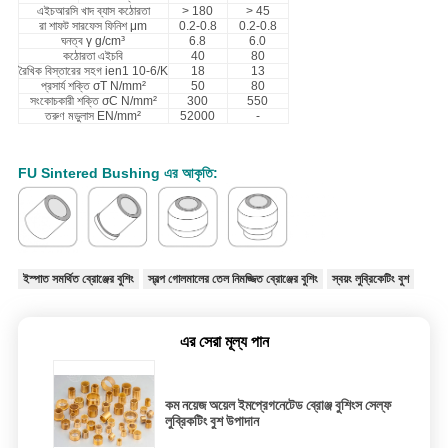
এইচআরসি খাদ ব্যাস কঠোরতা
> 180
> 45
রা শাফট সারফেস ফিনিশ μm
0.2-0.8
0.2-0.8
ঘনত্ব γ g/cm³
6.8
6.0
কঠোরতা এইচবি
40
80
রৈখিক বিস্তারের সহগ ien1 10-6/K
18
13
প্রসার্য শক্তি σT N/mm²
50
80
সংকোচকারী শক্তি σC N/mm²
300
550
তরুণ মডুলাস EN/mm²
52000
-
FU Sintered Bushing এর আকৃতি:
ইস্পাত সমর্থিত ব্রোঞ্জের বুশিং
স্বল্প গোলমালের তেল নিমজ্জিত ব্রোঞ্জের বুশিং
স্বয়ং লুব্রিকেটিং বুশ
এর সেরা মূল্য পান
কম নয়েজ অয়েল ইমপ্রেগনেটেড ব্রোঞ্জ বুশিংস সেল্ফ
লুব্রিকটিং বুশ উপাদান