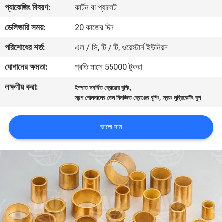
প্যাকেজিং বিবরণ:
কার্টন বা প্যালেট
নিয়ন্ত্রণ
ডেলিভারি সময়:
20 কাজের দিন
যোগাযোগ
পরিশোধের শর্ত:
এল / সি, টি / টি, ওয়েস্টার্ন ইউনিয়ন
করুন
যোগানের ক্ষমতা:
প্রতি মাসে 55000 টুকরা
লক্ষণীয় করা:
,
ইস্পাত সমর্থিত ব্রোঞ্জের বুশিং
উদ্ধৃতির
,
স্বল্প গোলমালের তেল নিমজ্জিত ব্রোঞ্জের বুশিং
স্বয়ং লুব্রিকেটিং বুশ
জন্য
আবেদন
ভালো দাম
সাইট
ম্যাপ
PRIVACY