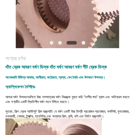
POLICY
পণ্যের বর্ণনা
দাঁত ব্রেক আবরণ ঘর্ষণ ডিস্ক দাঁত ঘর্ষণ আবরণ ঘর্ষণ শীট ব্রেক ডিস্ক
অনেকগুলি বিভিন্ন আকার, নমনীয়তা, কঠোরতা, প্রস্থ, বেধ দৈর্ঘ্য এবং উপকরণ উপলব্ধ।
অ্যাপ্লিকেশন বৈশিষ্ট্যঃ
আমরা ঘর্ষণ উপকরণগুলিতে উচ্চ তাপমাত্রার ঘর্ষণ নিয়ন্ত্রক যুক্ত করি "তাপীয় ক্ষয়" হ্রাস এবং অতিক্রম করতে
এবং পণ্যটির একটি স্থিতিশীল ঘর্ষণ সহগ নিশ্চিত করতে।
সুতরাং, শিল্প ব্রেক আউটপুট শিল্প যন্ত্রপাতি যে ঘর্ষণ একটি উচ্চ ডিগ্রী প্রয়োজন প্রযোজ্য, ফর্কলিফ্ট, বুলডোজার,
খননকারী, লোডার, ট্র্যাক্টর, হার্ভেস্টার,এবং অন্যান্য শিল্প, কৃষি, খনি এবং নির্মাণ যন্ত্রপাতি।