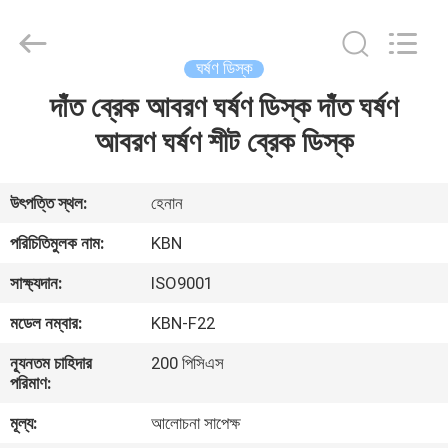
Zhengzhou
Kebona
Industry
Co.,
Ltd.
ঘর্ষণ ডিস্ক
All
Rights
Reserved.
দাঁত ব্রেক আবরণ ঘর্ষণ ডিস্ক দাঁত ঘর্ষণ
বাড়ি
আবরণ ঘর্ষণ শীট ব্রেক ডিস্ক
পণ্য
উৎপত্তি স্থল:
হেনান
আমাদের
পরিচিতিমুলক নাম:
KBN
সম্পর্কে
সাক্ষ্যদান:
ISO9001
মডেল নম্বার:
KBN-F22
কারখানা
ন্যূনতম চাহিদার
200 পিসিএস
ভ্রমণ
পরিমাণ:
মূল্য:
আলোচনা সাপেক্ষ
মান