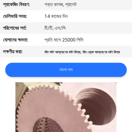
প্যাকেজিং বিবরণ:
শক্ত কাগজ, প্যালেট
নিয়ন্ত্রণ
ডেলিভারি সময়:
14 কাজের দিন
যোগাযোগ
পরিশোধের শর্ত:
টি/টি, এল/সি
করুন
যোগানের ক্ষমতা:
প্রতি মাসে 25000 পিসি
লক্ষণীয় করা:
,
দাঁত ঘর্ষণ আস্তরণের ঘর্ষণ ডিস্ক
দাঁত ব্রেক আস্তরণের ঘর্ষণ ডিস্ক
উদ্ধৃতির
জন্য
ভালো দাম
আবেদন
সাইট
ম্যাপ
PRIVACY