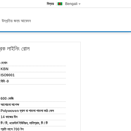
বিক্রয়
Bengali
উদ্ধৃতির জন্য আবেদন
ব্রেক লাইনিং রোল
হেনান
KBN
ISO9001
বিবি -9
600 কেজি
আলোচনা সাপেক্ষ
Polywoven ব্যাগ বা পাতলা পাতলা কাঠ কেস
14 কাজের দিন
টি / টি, ওয়েস্টার্ন ইউনিয়ন, মানিগ্রাম, টি / টি
প্রতি মাসে 700 টন