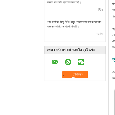
সমবায় সম্পর্কের প্রত্যাশায় রয়েছি।
বি
—— স্টিভ
আম
পর
শেষ অর্ডারের কিছু শিপিং ইস্যু মোকাবেলায় আমরা আপনার
সময়মত সাহায্যের প্রশংসা করি।
প্
—— কার্লোস
বে
দৈ
রঙ
তোমার দর্শন লগ করা অনলাইন চ্যাট এখন
ব্
এগ
যন