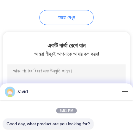
8
আরো দেখুন
ঘর্ষণ উপাদান শীট
একটি বার্তা রেখে যান
আমরা শীঘ্রই আপনাকে আবার কল করব!
11
ব্রেক ব্যান্ড লাইনিং
David
5:51 PM
Good day, what product are you looking for?