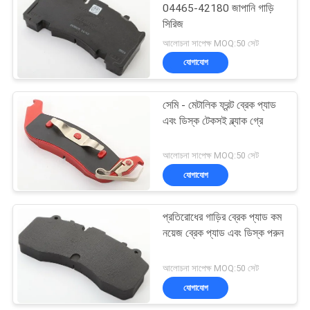
04465-42180 জাপানি গাড়ি
সিরিজ
10
আলোচনা সাপেক্ষ MOQ:50 সেট
যোগাযোগ
সীল রিং গ্যাসকেট
সেমি - মেটালিক ফ্রন্ট ব্রেক প্যাড
এবং ডিস্ক টেকসই ব্ল্যাক গ্রে
আলোচনা সাপেক্ষ MOQ:50 সেট
যোগাযোগ
17
অ্যাসবেস্টস ফ্রি ব্রেক
প্রতিরোধের গাড়ির ব্রেক প্যাড কম
নয়েজ ব্রেক প্যাড এবং ডিস্ক পরুন
লাইনিং
আলোচনা সাপেক্ষ MOQ:50 সেট
যোগাযোগ