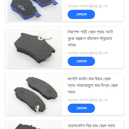
POLICY
আলোচনা সাপেক্ষ MOQ:60 সেট
যোগাযোগ
32
বোনা ব্রেক আস্তরণের
নিরপেক্ষ গাড়ী ব্রেক প্যাড অটো
খুচরা যন্ত্রাংশ কাঁচামাল স্ট্যান্ডার্ড
উপাদান
সাইজ
আলোচনা সাপেক্ষ MOQ:50 সেট
যোগাযোগ
জাপানি জার্মান কার রিয়ার ব্রেক
29
প্যাড পারফরম্যান্স কার ডিস্ক ব্রেক
প্যাড
শিল্প ব্রেক আস্তরণ
আলোচনা সাপেক্ষ MOQ:50 সেট
যোগাযোগ
অ্যাসবেস্টস ফ্রি কার ব্রেক প্যাড