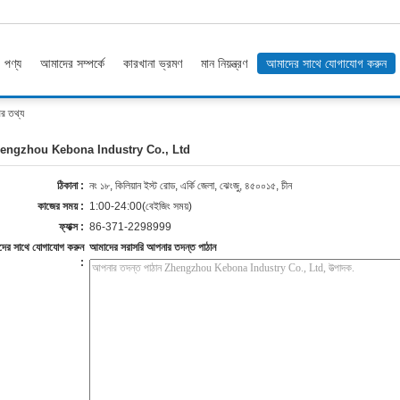
পণ্য
আমাদের সম্পর্কে
কারখানা ভ্রমণ
মান নিয়ন্ত্রণ
আমাদের সাথে যোগাযোগ করুন
 তথ্য
engzhou Kebona Industry Co., Ltd
ঠিকানা :
নং ১৮, কিলিয়ান ইস্ট রোড, এর্কি জেলা, ঝেংজু, ৪৫০০১৫, চীন
কাজের সময় :
1:00-24:00(বেইজিং সময়)
ফ্যাক্স :
86-371-2298999
ের সাথে যোগাযোগ করুন
আমাদের সরাসরি আপনার তদন্ত পাঠান
: