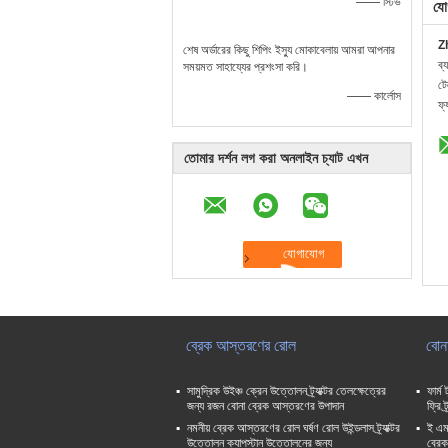
—— স্টিভ
যো
Z
শেষ অর্ডারের কিছু শিপিং ইস্যু মোকাবেলায় আমরা আপনার
ব্
সময়মত সাহায্যের প্রশংসা করি।
ট
—— কার্লোস
ফ্
তোমার দর্শন লগ করা অনলাইন চ্যাট এখন
ব্রেক আস্তরণের রোল
বোন
সামুদ্রিক উইঞ্চ ক্রেন উত্তোলন ট্র্যাক্টর তেলক্ষেত্রের
ফার্ম
জন্য রজন বোনা ব্রেক আস্তরণের উপাদান
ফ্রি 
নমনীয় ব্রেক আস্তরণের রোল ঘর্ষণ রোল উইন্ডলাস ট্র্যাক্টর
ই এম 
উত্তোলন ক্যাপস্টান উত্তোলনের জন্য
ব্রে