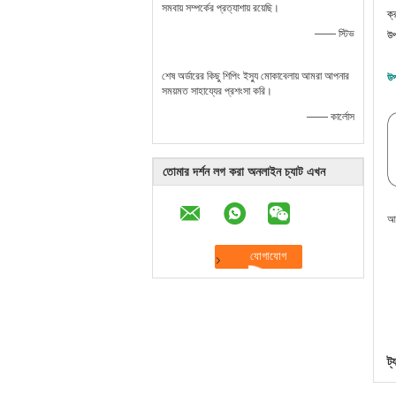
সমবায় সম্পর্কের প্রত্যাশায় রয়েছি।
ক্
—— স্টিভ
উপ
শেষ অর্ডারের কিছু শিপিং ইস্যু মোকাবেলায় আমরা আপনার
উপ
সময়মত সাহায্যের প্রশংসা করি।
—— কার্লোস
তোমার দর্শন লগ করা অনলাইন চ্যাট এখন
আর
ট্