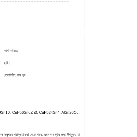
কাস্টমাইজড
হ্যাঁ।
তেলবিহীন, কম শব্দ
ৈশিষ্ট্য (CuPb10Sn10, CuPb6Sn6Zn3, CuPb24Sn4, AlSn20Cu,
েশন অনুসারে প্রক্রিয়া করা যেতে পারে, এমন অবস্থার জন্য উপযুক্ত যা