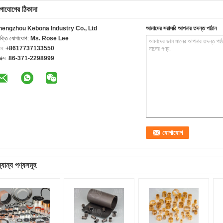
গাযোগের ঠিকানা
hengzhou Kebona Industry Co., Ltd
আমাদের সরাসরি আপনার তদন্ত পাঠান
যক্তি যোগাযোগ:
Ms. Rose Lee
েল:
+8617737133550
যাক্স:
86-371-2298999
্যান্য পণ্যসমূহ