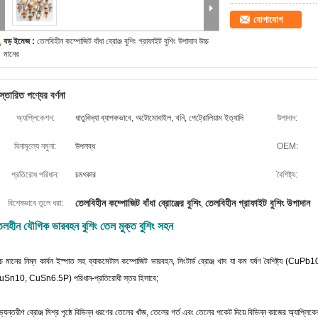
যোগাযোগ
বড় ইমেজ :
তেলবিহীন কম্পোজিট বাঁধা ব্রোঞ্জ বুশিং গ্রাফাইট বুশিং উপাদান উচ্চ
মানের
স্তারিত পণ্যের বর্ণনা
অ্যাপ্লিকেশন:
ধাতুবিদ্যা ব্যাপকভাবে, অটোমোবাইল, খনি, পেট্রোলিয়াম ইত্যাদি
উপাদান:
বিনামূল্যে নমুনা:
উপলব্ধ
OEM:
প্রতিরোধ পরিধান:
চমৎকার
বৈশিষ্ট্য:
তেলবিহীন কম্পোজিট বাঁধা ব্রোঞ্জের বুশিং
তেলবিহীন গ্রাফাইট বুশিং উপাদান
বিশেষভাবে তুলে ধরা:
,
েলহীন যৌগিক ভারবহন বুশিং তেল মুক্ত বুশিং সহন
্চ মানের নিম্ন কার্বন ইস্পাত সহ ব্যাকমেটাল কম্পোজিট ভারবহন, সিংটার্ড ব্রোঞ্জ খাদ যা কম ঘর্ষণ ব
Sn10, CuSn6.5P) পরিধান-প্রতিরোধী স্তর হিসাবে;
্যন্তরীণ ব্রোঞ্জ মিশ্র পৃষ্ঠে বিভিন্ন ধরণের তেলের খাঁজ, তেলের গর্ত এবং তেলের পকেট দিয়ে বিভিন্ন কাজের অ্যাপ্লিক