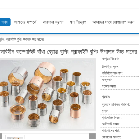
পণ্য
আমাদের সম্পর্কে
কারখানা ভ্রমণ
মান নিয়ন্ত্রণ
আমাদের সাথে যোগাযোগ করুন
বুশিং গ্রাফাইট বুশিং উপাদান উচ্চ মানের
লবিহীন কম্পোজিট বাঁধা ব্রোঞ্জ বুশিং গ্রাফাইট বুশিং উপাদান উচ্চ মানের
পণ্যের বিবরণ:
উৎপত্তি স্থল:
পরিচিতিমুলক নাম:
সাক্ষ্যদান:
মডেল নম্বার:
প্রদান:
ন্যূনতম চাহিদার পরিমাণ:
মূল্য:
প্যাকেজিং বিবরণ:
ডেলিভারি সময়:
পরিশোধের শর্ত:
যোগানের ক্ষমতা: