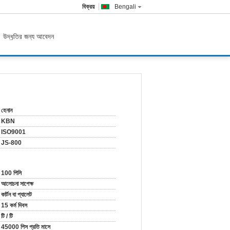
বিক্রয়
Bengali
উদ্ধৃতির জন্য আবেদন
হেনান
KBN
ISO9001
JS-800
100 পিসি
আলোচনা সাপেক্ষ
কার্টন বা প্যালেট
15 কর্ম দিবস
টি / টি
45000 পিস প্রতি মাসে