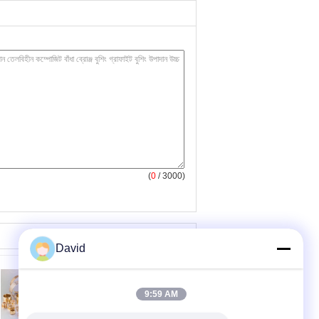
(
0
/ 3000)
David
9:59 AM