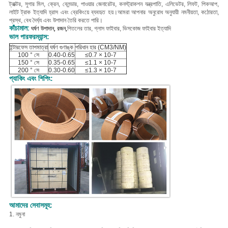
ট্রাক্টর, সুগার মিল, ক্রেন, ব্লেন্ডার, পাওয়ার জেনারেটর, কনস্ট্রাকশন যন্ত্রপাতি, এলিভেটর, লিফট, পিকআপ,
লাইট ট্রাক ইত্যাদি হ্রাস এবং ব্রেকিংয়ে ব্যবহৃত হয়।
আমরা আপনার অনুরোধ অনুযায়ী নমনীয়তা, কঠোরতা,
প্রস্থ, বেধ দৈর্ঘ্য এবং উপাদান তৈরি করতে পারি।
কাঁচামাল:
ঘর্ষণ উপাদান, রজন,
পিতলের তার, গ্লাস ফাইবার, ভিসকোজ ফাইবার ইত্যাদি
ভাল পারফরম্যান্স:
ইন্টারফেস তাপমাত্রা
ঘর্ষণ গুণাঙ্ক
পরিধান হার (CM3/NM)
100 ° সে
0.40-0.65
≤0.7 × 10-7
150 ° সে
0.35-0.65
≤1.1 × 10-7
200 ° সে
0.30-0.60
≤1.3 × 10-7
প্যাকিং এবং শিপিং:
আমাদের সেবাসমূহ:
1. নমুনা