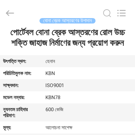
Zhengzhou
Kebona
Industry
Co.,
Ltd.
বোনা ব্রেক আস্তরণের উপাদান
All
Rights
Reserved.
পোর্টেবল বোনা ব্রেক আস্তরণের রোল উচ্চ
বাড়ি
শক্তি জাহাজ নির্মাণের জন্য প্রয়োগ করুন
পণ্য
উৎপত্তি স্থল:
হেনান
আমাদের
পরিচিতিমুলক নাম:
KBN
সম্পর্কে
সাক্ষ্যদান:
ISO9001
মডেল নম্বার:
KBN78
কারখানা
ন্যূনতম চাহিদার
600 কেজি
ভ্রমণ
পরিমাণ:
মূল্য:
আলোচনা সাপেক্ষ
মান