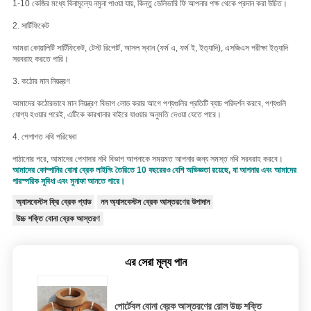
1-10 কেজির মধ্যে বিনামূল্যে নমুনা পাওয়া যায়, কিন্তু ডেলিভারি ফি আপনার পক্ষ থেকে প্রদান করা উচিত।
2. সার্টিফিকেট
আমরা কোয়ালিটি সার্টিফিকেট, টেস্ট রিপোর্ট, আসল স্থান (ফর্ম এ, ফর্ম ই, ইত্যাদি), এসজিএস পরীক্ষা ইত্যাদি
সরবরাহ করতে পারি।
3. কঠোর মান নিয়ন্ত্রণ
আমাদের কঠোরভাবে মান নিয়ন্ত্রণ বিভাগ লোড করার আগে পণ্যগুলির প্রতিটি ব্যাচ পরিদর্শন করবে, পণ্যগুলি
যোগ্য হওয়ার পরেই, এটিকে কারখানার বাইরে যাওয়ার অনুমতি দেওয়া যেতে পারে।
4. পেশাগত নথি পরিষেবা
পাঠানোর পরে, আমাদের পেশাদার নথি বিভাগ আপনাকে সময়মত আপনার জন্য সমস্ত নথি সরবরাহ করবে।
আমাদের কোম্পানির বোনা ব্রেক লাইনিং তৈরিতে 10 বছরেরও বেশি অভিজ্ঞতা রয়েছে, যা আপনার এবং আমাদের
পারস্পরিক সুবিধা এবং মুনাফা আনতে পারে।
অ্যাসবেস্টস ফ্রি ব্রেক প্যাড
নন অ্যাসবেস্টস ব্রেক আস্তরণের উপাদান
উচ্চ শক্তি বোনা ব্রেক আস্তরণ
এর সেরা মূল্য পান
পোর্টেবল বোনা ব্রেক আস্তরণের রোল উচ্চ শক্তি