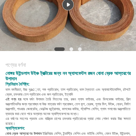
POLICY
পণ্যের বর্ণনা
নোঙ্গর উইন্ডলাস উইঞ্চ ট্রাক্টরের জন্য নন অ্যাসবেস্টস রজন বোনা ব্রেক আস্তরণের
উপাদান
প্রিমিয়াম বৈশিষ্ট্য:
ভাল নমনীয়তা, উচ্চ দৃac়তা, শক প্রতিরোধ, তাপ প্রতিরোধ, ভাল দ্বৈততা এবং অ্যানাস্টোমোসিস, চটপটে
ব্রেক, চমৎকার তেল প্রতিরোধ এবং জল প্রতিরোধ, ইত্যাদি
এই পণ্য হয়
সঙ্গে ঘর্ষণ উপাদান তৈরি
পিতলের তার, রজন গ্লাস ফাইবার, এবং ভিসকোজ ফাইবার
, শিল্প
যন্ত্রপাতিগুলির জন্য প্রযোজ্য যা উচ্চ মাত্রার ঘর্ষণ প্রয়োজন, তেল কূপ, ড্রেজ, সুগার মিল, উইঞ্চ, ক্রেন, নির্মাণ
যন্ত্রপাতি, পাওয়ার জেনারেটর, ভোল্টেজ কন্ট্রোলার, কাগজের কাটার, স্ট্যাম্পিং মেশিন, গ্লাস গলানোর যন্ত্রপাতিতে
ব্যবহার করা যেতে পারে অন্যান্য অনেক অ্যাপ্লিকেশনের মধ্যে।
এর ঘর্ষণের সহগের প্রভাব এবং যান্ত্রিক চাপের চমৎকার প্রতিরোধের দ্বারা লোড শোষণ করার উচ্চ ক্ষমতা
রয়েছে।
অ্যাপ্লিকেশন:
বোনা ব্রেক আস্তরণের উপাদান
ইঞ্জিনিয়ার মেশিন, ইন্ডাস্ট্রি মেশিন এবং মাইনিং মেশিন, যেমন উইঞ্চ, উইন্ডলাস,