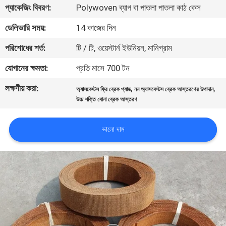
প্যাকেজিং বিবরণ:
Polywoven ব্যাগ বা পাতলা পাতলা কাঠ কেস
নিয়ন্ত্রণ
ডেলিভারি সময়:
14 কাজের দিন
যোগাযোগ
পরিশোধের শর্ত:
টি / টি, ওয়েস্টার্ন ইউনিয়ন, মানিগ্রাম
করুন
যোগানের ক্ষমতা:
প্রতি মাসে 700 টন
লক্ষণীয় করা:
,
,
অ্যাসবেস্টস ফ্রি ব্রেক প্যাড
নন অ্যাসবেস্টস ব্রেক আস্তরণের উপাদান
উদ্ধৃতির
উচ্চ শক্তি বোনা ব্রেক আস্তরণ
জন্য
আবেদন
ভালো দাম
সাইট
ম্যাপ
PRIVACY