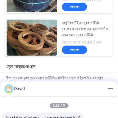
যোগাযোগ
সামুদ্রিক উইঞ্চ ব্রেক লাইনিং
রোলের জন্য রোলে নন অ্যাসবেস্টস
রজন বোনা ব্রেক লাইনিং
আলোচনা সাপেক্ষ MOQ:500 কেজি
যোগাযোগ
ব্রেক আস্তরণের রোল
ইস্পাত তারের ব্যাক মোল্ডড ব্রেক আউটলিং রোল ইস্পাত জাল শক্তিশালী রাবার ব্রেক
আউটলিং
David
High Temperature Range -40C To 300C Brake Lining Roll with
ISO9001 Certification and 2mm Thickness
3:28 AM
Automotive Brake System Friction Roll 100mm Width for
Smooth and Braking Experience
Good day, what product are you looking for?