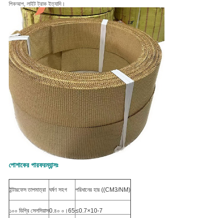
পিকআপ, লাইট ট্রাক ইত্যাদি।
পোশাকের পারফরম্যান্সঃ
ইন্টারফেস তাপমাত্রা
ঘর্ষণ সহগ
পরিধানের হার ((CM3/NM)
১০০ ডিগ্রি সেলসিয়াস
0.৪০ ০।65
≤0.7×10-7