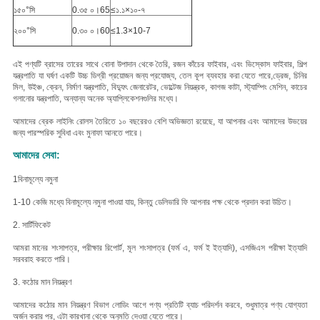
১৫০°সি
0.৩৫ ০।65
≤১.১×১০-৭
২০০°সি
0.৩০ ০।60
≤1.3×10-7
এই পণ্যটি ব্রাসের তারের সাথে বোনা উপাদান থেকে তৈরি, রজন কাঁচের ফাইবার, এবং ভিস্কোস ফাইবার, শিল্প
যন্ত্রপাতি যা ঘর্ষণ একটি উচ্চ ডিগ্রী প্রয়োজন জন্য প্রযোজ্য, তেল কূপ ব্যবহার করা যেতে পারে,ড্রেজ, চিনির
মিল, উইঞ্চ, ক্রেন, নির্মাণ যন্ত্রপাতি, বিদ্যুৎ জেনারেটর, ভোল্টেজ নিয়ন্ত্রক, কাগজ কাটা, স্ট্যাম্পিং মেশিন, কাচের
গলানোর যন্ত্রপাতি, অন্যান্য অনেক অ্যাপ্লিকেশনগুলির মধ্যে।
আমাদের ব্রেক লাইনিং রোলস তৈরিতে ১০ বছরেরও বেশি অভিজ্ঞতা রয়েছে, যা আপনার এবং আমাদের উভয়ের
জন্য পারস্পরিক সুবিধা এবং মুনাফা আনতে পারে।
আমাদের সেবা:
1বিনামূল্যে নমুনা
1-10 কেজি মধ্যে বিনামূল্যে নমুনা পাওয়া যায়, কিন্তু ডেলিভারি ফি আপনার পক্ষ থেকে প্রদান করা উচিত।
2. সার্টিফিকেট
আমরা মানের শংসাপত্র, পরীক্ষার রিপোর্ট, মূল শংসাপত্র (ফর্ম এ, ফর্ম ই ইত্যাদি), এসজিএস পরীক্ষা ইত্যাদি
সরবরাহ করতে পারি।
3. কঠোর মান নিয়ন্ত্রণ
আমাদের কঠোর মান নিয়ন্ত্রণ বিভাগ লোডিং আগে পণ্য প্রতিটি ব্যাচ পরিদর্শন করবে, শুধুমাত্র পণ্য যোগ্যতা
অর্জন করার পর, এটা কারখানা থেকে অনুমতি দেওয়া যেতে পারে।