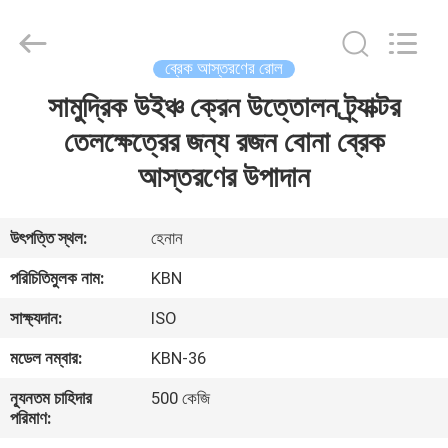
Zhengzhou
Kebona
Industry
Co.,
Ltd.
ব্রেক আস্তরণের রোল
All
Rights
Reserved.
সামুদ্রিক উইঞ্চ ক্রেন উত্তোলন ট্র্যাক্টর
বাড়ি
তেলক্ষেত্রের জন্য রজন বোনা ব্রেক
পণ্য
আস্তরণের উপাদান
আমাদের
উৎপত্তি স্থল:
হেনান
সম্পর্কে
পরিচিতিমুলক নাম:
KBN
সাক্ষ্যদান:
ISO
কারখানা
মডেল নম্বার:
KBN-36
ভ্রমণ
ন্যূনতম চাহিদার
500 কেজি
পরিমাণ:
মান