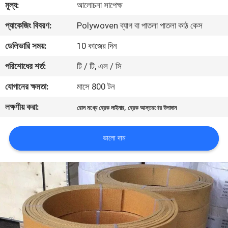
মূল্য:
আলোচনা সাপেক্ষ
নিয়ন্ত্রণ
প্যাকেজিং বিবরণ:
Polywoven ব্যাগ বা পাতলা পাতলা কাঠ কেস
যোগাযোগ
ডেলিভারি সময়:
10 কাজের দিন
করুন
পরিশোধের শর্ত:
টি / টি, এল / সি
যোগানের ক্ষমতা:
মাসে 800 টন
উদ্ধৃতির
লক্ষণীয় করা:
,
রোল মধ্যে ব্রেক লাইনার
ব্রেক আস্তরণের উপাদান
জন্য
আবেদন
ভালো দাম
সাইট
ম্যাপ
PRIVACY