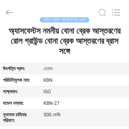
Zhengzhou
Kebona
Industry
Co.,
Ltd.
বোনা ব্রেক আস্তরণের রোল
All
Rights
Reserved.
অ্যাসবেস্টস নমনীয় বোনা ব্রেক আস্তরণের
বাড়ি
রোল গ্রাউন্ড বোনা ব্রেক আস্তরণের ব্রাস
পণ্য
সঙ্গে
আমাদের
উৎপত্তি স্থল:
হেনান
সম্পর্কে
পরিচিতিমুলক নাম:
KBN
সাক্ষ্যদান:
ISO
কারখানা
মডেল নম্বার:
KBN-27
ভ্রমণ
ন্যূনতম চাহিদার
500 কেজি
পরিমাণ:
মান