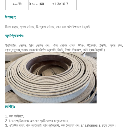
২০০°সি
0.৩০ ০।60
≤1.3×10-7
উপকরণ:
বি
রাস ওয়্যার, গ্লাস ফাইবার, ভিস্কোস ফাইবার, রজন এবং ঘর্ষণ উপকরণ ইত্যাদি
অ্যাপ্লিকেশনঃ
ইঞ্জিনিয়ারিং মেশিন, শিল্প মেশিন এবং খনির মেশিন যেমন উইঞ্চ, উইন্ডলাস, ট্র্যাক্টর, সুগার মিল,
ক্রেন,ব্লেন্ডার,পাওয়ার জেনারেটরনির্মাণ যন্ত্রপাতি, লিফট, লিফট, পিকআপ, লাইট ট্রাক ইত্যাদি।
বৈশিষ্ট্যঃ
1. ভাল নমনীয়তা,
2. ই
তেল প্রতিরোধের এবং জল প্রতিরোধের জন্য চমৎকার,
3. এইচ
উচ্চ দৃঢ়তা, শক প্রতিরোধী, তাপ প্রতিরোধী, ভাল দ্বৈততা এবং anastomosis, চতুর ব্রেক।