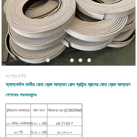
POLICY
পণ্যের বর্ণনা
অ্যাসবেস্টস নমনীয় বোনা ব্রেক আস্তরণ রোল গ্রাউন্ড ব্রাসের বোনা ব্রেক আস্তরণ
পোশাকের পারফরম্যান্সঃ
ইন্টারফেস তাপমাত্রা
ঘর্ষণ সহগ
পরিধানের হার ((CM3/NM)
১০০ ডিগ্রি সেলসিয়াস
0.৪০ ০।65
≤0.7×10-7
১৫০°সি
0.৩৫ ০।65
≤১.১×১০-৭