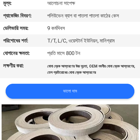
মূল্য:
আলোচনা সাপেক্ষ
নিয়ন্ত্রণ
প্যাকেজিং বিবরণ:
পলিউভেন ব্যাগ বা পাতলা পাতলা কাঠের কেস
যোগাযোগ
ডেলিভারি সময়:
9 কর্মদিবস
করুন
পরিশোধের শর্ত:
T/T, L/C, ওয়েস্টার্ন ইউনিয়ন, মানিগ্রাম
যোগানের ক্ষমতা:
প্রতি মাসে 800 টন
উদ্ধৃতির
লক্ষণীয় করা:
,
,
বোনা ব্রেক আস্তরণের উচ্চ দৃঢ়তা
OEM নমনীয় বোনা ব্রেক আস্তরণের
জন্য
তেল প্রতিরোধের বোনা ব্রেক আস্তরণের
আবেদন
ভালো দাম
সাইট
ম্যাপ
PRIVACY