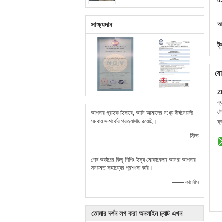
4.
সাক্ষ্যদান
আর
ট্
যো
Z
ব্
ট
আপনার গ্রাহক হিসাবে, আমি আমাদের মধ্যে দীর্ঘমেয়াদী
সমবায় সম্পর্কের প্রত্যাশায় রয়েছি।
ফ্
—— স্টিভ
শেষ অর্ডারের কিছু শিপিং ইস্যু মোকাবেলায় আমরা আপনার
সময়মত সাহায্যের প্রশংসা করি।
—— কার্লোস
তোমার দর্শন লগ করা অনলাইন চ্যাট এখন