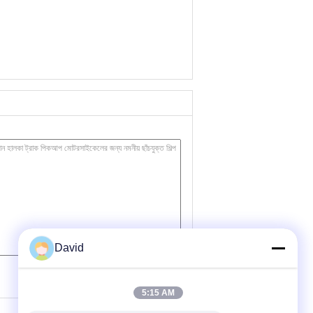
David
(
0
/ 3000)
5:15 AM