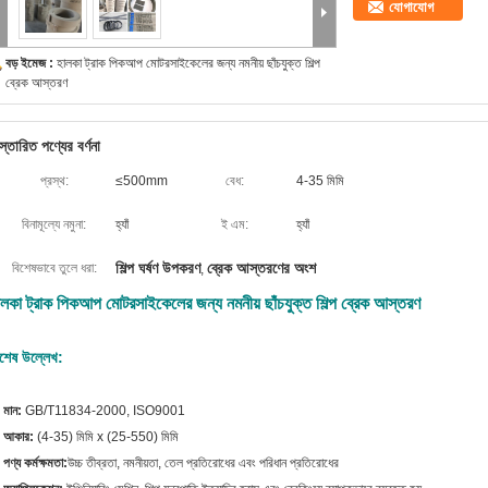
যোগাযোগ
বড় ইমেজ :
হালকা ট্রাক পিকআপ মোটরসাইকেলের জন্য নমনীয় ছাঁচযুক্ত শিল্প
ব্রেক আস্তরণ
স্তারিত পণ্যের বর্ণনা
প্রস্থ:
≤500mm
বেধ:
4-35 মিমি
বিনামূল্যে নমুনা:
হ্যাঁ
ই এম:
হ্যাঁ
শিল্প ঘর্ষণ উপকরণ
ব্রেক আস্তরণের অংশ
বিশেষভাবে তুলে ধরা:
,
ালকা ট্রাক পিকআপ মোটরসাইকেলের জন্য নমনীয় ছাঁচযুক্ত শিল্প ব্রেক আস্তরণ
িশেষ উল্লেখ:
 মান:
GB/T11834-2000, ISO9001
. আকার:
(4-35) মিমি x (25-550) মিমি
 পণ্য কর্মক্ষমতা:
উচ্চ তীব্রতা, নমনীয়তা, তেল প্রতিরোধের এবং পরিধান প্রতিরোধের