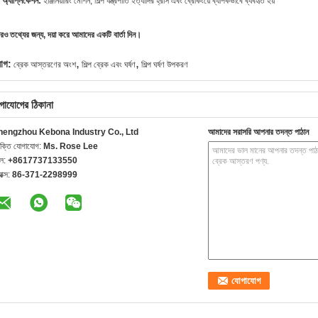
 অ্যাপ্লিকেশন:
ইঞ্জিনিয়ারিং মেশিন, শিল্প যন্ত্রপাতি ইত্যাদির হ্রাস এবং ব্রেকিংয়ে ব্যাপকভাবে ব্যবহৃত হয়
ও তথ্যের জন্য, দয়া করে আমাদের একটি বার্তা দিন।
,
,
যাগ:
ব্রেক আস্তরণের অংশ
শিল্প ব্রেক এবং ঘর্ষণ
শিল্প ঘর্ষণ উপকরণ
গাযোগের ঠিকানা
hengzhou Kebona Industry Co., Ltd
আমাদের সরাসরি আপনার তদন্ত পাঠান
যক্তি যোগাযোগ:
Ms. Rose Lee
েল:
+8617737133550
যাক্স:
86-371-2298999