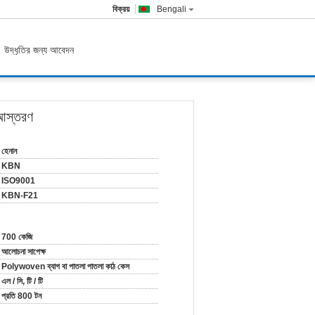
বিক্রয়
Bengali
উদ্ধৃতির জন্য আবেদন
 আস্তরণ
হেনান
KBN
ISO9001
KBN-F21
700 কেজি
আলোচনা সাপেক্ষ
Polywoven ব্যাগ বা পাতলা পাতলা কাঠ কেস
এল / সি, টি / টি
প্রতি 800 টন