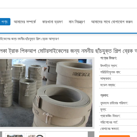
পণ্য
আমাদের সম্পর্কে
কারখানা ভ্রমণ
মান নিয়ন্ত্রণ
আমাদের সাথে যোগাযোগ করুন
কেলের জন্য নমনীয় ছাঁচযুক্ত শিল্প ব্রেক আস্তরণ
লকা ট্রাক পিকআপ মোটরসাইকেলের জন্য নমনীয় ছাঁচযুক্ত শিল্প ব্রেক
পণ্যের বিবরণ:
উৎপত্তি স্থল:
পরিচিতিমুলক নাম:
সাক্ষ্যদান:
মডেল নম্বার:
প্রদান:
ন্যূনতম চাহিদার পরিমাণ:
মূল্য:
প্যাকেজিং বিবরণ:
পরিশোধের শর্ত:
যোগানের ক্ষমতা: