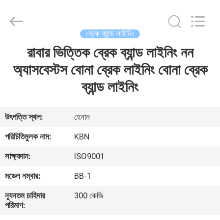
Zhengzhou
Kebona
Industry
Co.,
Ltd.
ব্রেক ব্যান্ড লাইনিং
All
Rights
Reserved.
রাবার ভিত্তিক ব্রেক ব্যান্ড লাইনিং নন
বাড়ি
অ্যাসবেস্টস বোনা ব্রেক লাইনিং বোনা ব্রেক
পণ্য
ব্যান্ড লাইনিং
আমাদের
উৎপত্তি স্থল:
হেনান
সম্পর্কে
পরিচিতিমুলক নাম:
KBN
সাক্ষ্যদান:
ISO9001
কারখানা
মডেল নম্বার:
BB-1
ভ্রমণ
ন্যূনতম চাহিদার
300 কেজি
পরিমাণ:
মান