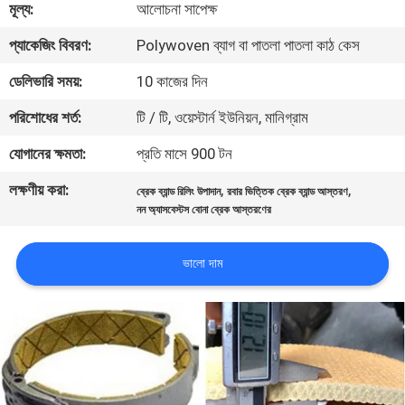
মূল্য:
আলোচনা সাপেক্ষ
নিয়ন্ত্রণ
প্যাকেজিং বিবরণ:
Polywoven ব্যাগ বা পাতলা পাতলা কাঠ কেস
যোগাযোগ
ডেলিভারি সময়:
10 কাজের দিন
করুন
পরিশোধের শর্ত:
টি / টি, ওয়েস্টার্ন ইউনিয়ন, মানিগ্রাম
যোগানের ক্ষমতা:
প্রতি মাসে 900 টন
উদ্ধৃতির
লক্ষণীয় করা:
,
,
ব্রেক ব্যান্ড রিলিং উপাদান
রবার ভিত্তিক ব্রেক ব্যান্ড আস্তরণ
জন্য
নন অ্যাসবেস্টস বোনা ব্রেক আস্তরণের
আবেদন
ভালো দাম
সাইট
ম্যাপ
PRIVACY