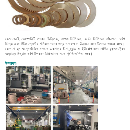
কেবোনা
এই কোম্পানিটি তামার ভিত্তিক, কাগজ ভিত্তিক, কার্বন ভিত্তিক কাঁচামাল, ঘর্ষণ
ডিস্ক এবং স্টিল প্লেটের মলিবডেনামের জন্য গবেষণা ও উন্নয়ন এবং উত্পাদন ক্ষমতা রাখে।
কেবোনা হল আন্তর্জাতিক বাজারে একমাত্র চীনা ব্র্যান্ড যা ইউরোপ এবং মার্কিন যুক্তরাষ্ট্রের
অন্যান্য বিখ্যাত ঘর্ষণ উপকরণ নির্মাতাদের সাথে প্রতিযোগিতা করে।.
উৎপাদনঃ