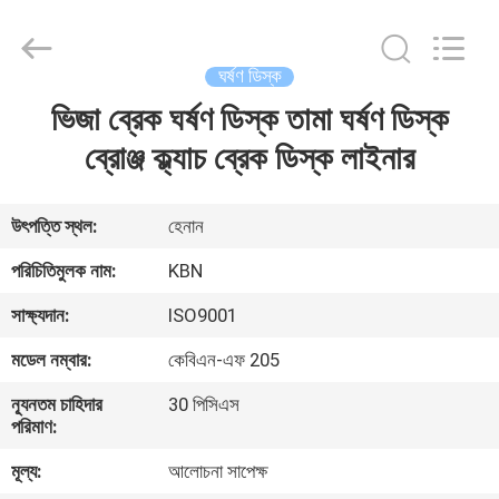
Zhengzhou
Kebona
Industry
Co.,
Ltd.
ঘর্ষণ ডিস্ক
All
Rights
Reserved.
ভিজা ব্রেক ঘর্ষণ ডিস্ক তামা ঘর্ষণ ডিস্ক
বাড়ি
ব্রোঞ্জ ক্ল্যাচ ব্রেক ডিস্ক লাইনার
পণ্য
উৎপত্তি স্থল:
হেনান
আমাদের
পরিচিতিমুলক নাম:
KBN
সম্পর্কে
সাক্ষ্যদান:
ISO9001
মডেল নম্বার:
কেবিএন-এফ 205
কারখানা
ন্যূনতম চাহিদার
30 পিসিএস
ভ্রমণ
পরিমাণ:
মূল্য:
আলোচনা সাপেক্ষ
মান