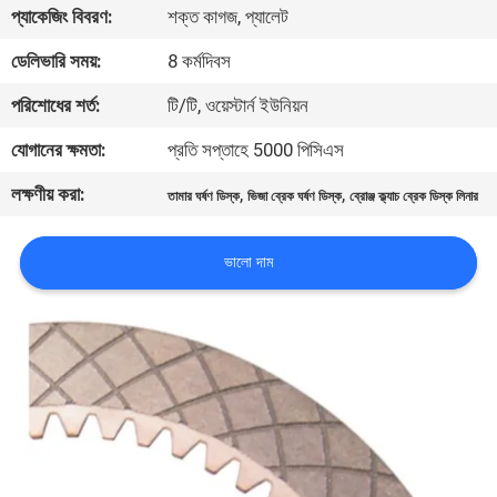
প্যাকেজিং বিবরণ:
শক্ত কাগজ, প্যালেট
নিয়ন্ত্রণ
ডেলিভারি সময়:
8 কর্মদিবস
যোগাযোগ
পরিশোধের শর্ত:
টি/টি, ওয়েস্টার্ন ইউনিয়ন
করুন
যোগানের ক্ষমতা:
প্রতি সপ্তাহে 5000 পিসিএস
লক্ষণীয় করা:
,
,
তামার ঘর্ষণ ডিস্ক
ভিজা ব্রেক ঘর্ষণ ডিস্ক
ব্রোঞ্জ ক্ল্যাচ ব্রেক ডিস্ক লিনার
উদ্ধৃতির
জন্য
ভালো দাম
আবেদন
সাইট
ম্যাপ
PRIVACY