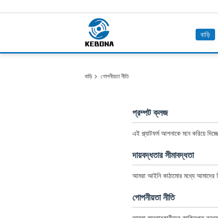
বাড়ি
বাড়ি
গোপনীয়তা নীতি
প্রম্পট ক্লজ
এই প্ল্যাটফর্ম আপনাকে মনে করিয়ে দিচ্
দায়বদ্ধতার সীমাবদ্ধতা
আমরা আইনি কাঠামোর মধ্যে আমাদের নিজ
গোপনীয়তা নীতি