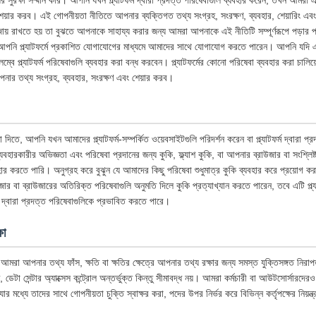
র সুরক্ষা সম্মান করি। আপনি যখন প্ল্যাটফর্ম দ্বারা প্রদত্ত পরিষেবাগুলি ব্যবহার করেন, তখন আমর
েয়ার করব। এই গোপনীয়তা নীতিতে আপনার ব্যক্তিগত তথ্য সংগ্রহ, সংরক্ষণ, ব্যবহার, শেয়ারিং এবং 
য় রাখতে হয় তা বুঝতে আপনাকে সাহায্য করার জন্য আমরা আপনাকে এই নীতিটি সম্পূর্ণরূপে পড়ার প
আপনি প্ল্যাটফর্মে প্রকাশিত যোগাযোগের মাধ্যমে আমাদের সাথে যোগাযোগ করতে পারেন। আপনি যদি এ
 প্ল্যাটফর্ম পরিষেবাগুলি ব্যবহার করা বন্ধ করবেন। প্ল্যাটফর্মের কোনো পরিষেবা ব্যবহার করা চালিয়
ার তথ্য সংগ্রহ, ব্যবহার, সংরক্ষণ এবং শেয়ার করব।
িতে, আপনি যখন আমাদের প্ল্যাটফর্ম-সম্পর্কিত ওয়েবসাইটগুলি পরিদর্শন করেন বা প্ল্যাটফর্ম দ্বারা প
রকারীর অভিজ্ঞতা এবং পরিষেবা প্রদানের জন্য কুকি, ফ্ল্যাশ কুকি, বা আপনার ব্রাউজার বা সংশ্লিষ্ট 
বহার করতে পারি। অনুগ্রহ করে বুঝুন যে আমাদের কিছু পরিষেবা শুধুমাত্র কুকি ব্যবহার করে প্রয়োগ 
বা ব্রাউজারের অতিরিক্ত পরিষেবাগুলি অনুমতি দিলে কুকি প্রত্যাখ্যান করতে পারেন, তবে এটি প্ল্যা
র্ম দ্বারা প্রদত্ত পরিষেবাগুলিকে প্রভাবিত করতে পারে।
ষা
মরা আপনার তথ্য ফাঁস, ক্ষতি বা ক্ষতির ক্ষেত্রে আপনার তথ্য রক্ষার জন্য সমস্ত যুক্তিসঙ্গত নিরাপত্ত
েটা সেন্টার অ্যাক্সেস কন্ট্রোল অন্তর্ভুক্ত কিন্তু সীমাবদ্ধ নয়। আমরা কর্মচারী বা আউটসোর্সারদে
মধ্যে তাদের সাথে গোপনীয়তা চুক্তি স্বাক্ষর করা, পদের উপর নির্ভর করে বিভিন্ন কর্তৃপক্ষের নিয়ন্ত্র