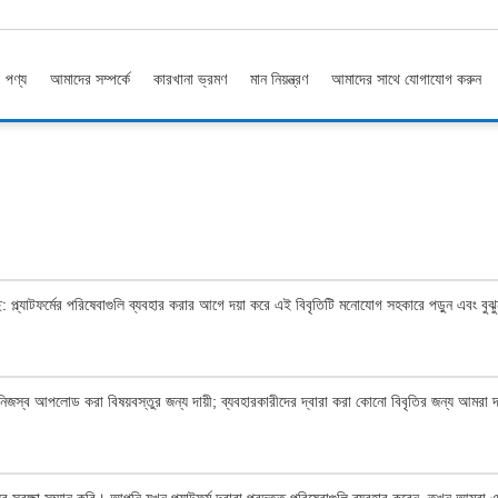
পণ্য
আমাদের সম্পর্কে
কারখানা ভ্রমণ
মান নিয়ন্ত্রণ
আমাদের সাথে যোগাযোগ করুন
ছে: প্ল্যাটফর্মের পরিষেবাগুলি ব্যবহার করার আগে দয়া করে এই বিবৃতিটি মনোযোগ সহকারে পড়ুন এবং বুঝ
স্ব আপলোড করা বিষয়বস্তুর জন্য দায়ী; ব্যবহারকারীদের দ্বারা করা কোনো বিবৃতির জন্য আমরা দ