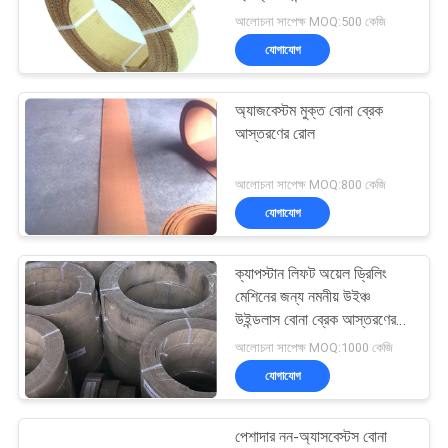
POLICY
আলোচনা সাপেক্ষ MOQ:500 কেজি
যোগাযোগ
32
বোনা ব্রেক আস্তরণের
অ্যাজবেস্টম মুক্ত বোনা ব্রেক
আস্তরণের রোল
উপাদান
আলোচনা সাপেক্ষ MOQ:800 কেজি
যোগাযোগ
ক্যাপস্টান লিফট অয়েল ড্রিলিং
29
মেশিনের জন্য নমনীয় উইঞ্চ
উইন্ডলাস বোনা ব্রেক আস্তরণের
শিল্প ব্রেক আস্তরণ
রোল
আলোচনা সাপেক্ষ MOQ:1000 কেজি
যোগাযোগ
পেশাদার নন-অ্যাসবেস্টস বোনা