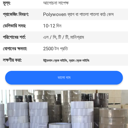
মূল্য:
আলোচনা সাপেক্ষ
নিয়ন্ত্রণ
প্যাকেজিং বিবরণ:
Polywoven ব্যাগ বা পাতলা পাতলা কাঠ কেস
যোগাযোগ
ডেলিভারি সময়:
10-12 দিন
করুন
পরিশোধের শর্ত:
এল / সি, টি / টি, মানিগ্রাম
যোগানের ক্ষমতা:
2500 টন প্রতি
উদ্ধৃতির
লক্ষণীয় করা:
,
উইন্ডলাস ব্রেক লাইনিং
ড্রাম ব্রেক লাইনিং
জন্য
আবেদন
ভালো দাম
সাইট
ম্যাপ
PRIVACY