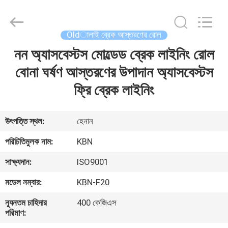
Zhengzhou
Kebona
Industry
Co.,
Ltd.
Oldালাই ব্রেক আস্তরণের রোল
All
Rights
Reserved.
নন অ্যাসবেস্টস মোল্ডেড ব্রেক লাইনিং রোল
বাড়ি
বোনা ঘর্ষণ আস্তরণের উপাদান অ্যাসবেস্টস
পণ্য
ফ্রি ব্রেক লাইনিং
আমাদের
উৎপত্তি স্থল:
হেনান
সম্পর্কে
পরিচিতিমুলক নাম:
KBN
সাক্ষ্যদান:
ISO9001
কারখানা
মডেল নম্বার:
KBN-F20
ভ্রমণ
ন্যূনতম চাহিদার
400 কেজিএস
পরিমাণ:
মান