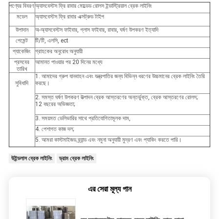
পণ্যের বিবরণ
অ্যাসবেস্টস ফ্রি রাবার মোল্ডেড রোলস ইন্ডাস্ট্রিয়াল ব্রেক লাইনিং
মডেল
অ্যাসবেস্টস ফ্রি রাবার এক্সট্রুড টাইপ
উপাদান
অ-অ্যাসবেস্টস ফাইবার, গ্লাস ফাইবার, রাবার, ঘর্ষণ উপকরণ ইত্যাদি
পেমেন্ট
টি/টি, এলসি, ect
প্যাকেজিং
গ্রাহকের অনুরোধ অনুযায়ী
প্রসবের
আমানত পাওয়ার পর 20 দিনের মধ্যে
তারিখ
1. আমাদের গ্রুপ যানবাহন এবং যন্ত্রপাতির জন্য বিভিন্ন ধরণের উচ্চমানের ব্রেক লাইনিং তৈরি
সুবিধাদি
করছে।
2. সমস্ত ঘর্ষণ উপকরণ উত্পাদন ব্রেক আস্তরণের অন্তর্ভুক্ত, ব্রেক আস্তরণের রোলস;
12 বছরের অভিজ্ঞতা;
3. সময়মত ডেলিভারির সাথে প্রতিযোগিতামূলক দাম,
4. পেশাগত কাজ দল;
5. আমরা কাস্টমাইজড ব্র্যান্ড এবং নমুনা অনুযায়ী মুদ্রণ এবং প্যাকিং করতে পারি।
উইন্ডলাস ব্রেক লাইনিং
ড্রাম ব্রেক লাইনিং
এর সেরা মূল্য পান