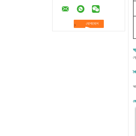
অ
ব্
বৈশ
আম
রো