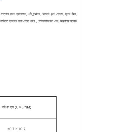
্রার ঘর্ষণ প্রয়োজন, এটি ট্র্যাক্টর, তেলের কূপ, ড্রেজ, সুগার মিল,
র যন্ত্রপাতিতে ব্যবহার করা যেতে পারে , মোটরসাইকেল এবং অন্যান্য অনেক
পরিধান হার (CM3/NM)
≤0.7 × 10-7