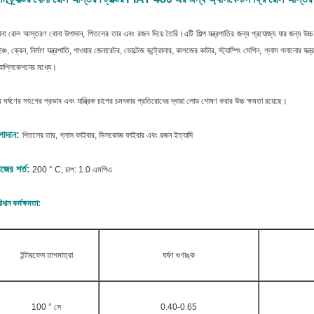
না রোল আস্তরণ বোনা উপাদান, পিতলের তার এবং রজন দিয়ে তৈরি।এটি শিল্প যন্ত্রপাতির জন্য প্রযোজ্য যার জন্য উচ্চ মাত
ঞ্চ, ক্রেন, নির্মাণ যন্ত্রপাতি, পাওয়ার জেনারেটর, ভোল্টেজ কন্ট্রোলার, কাগজের কাটার, স্ট্যাম্পিং মেশিন, গ্লাস গলানো
যাপ্লিকেশনের মধ্যে।
 ঘর্ষণের সহগের প্রভাব এবং যান্ত্রিক চাপের চমৎকার প্রতিরোধের দ্বারা লোড শোষণ করার উচ্চ ক্ষমতা রয়েছে।
পাদান:
পিতলের তার, গ্লাস ফাইবার, ভিসকোজ ফাইবার এবং রজন ইত্যাদি
জের শর্ত:
200 ° C, চাপ: 1.0 এমপিএ
িধান কর্মক্ষমতা:
ইন্টারফেস তাপমাত্রা
ঘর্ষণ গুণাঙ্ক
100 ° সে
0.40-0.65