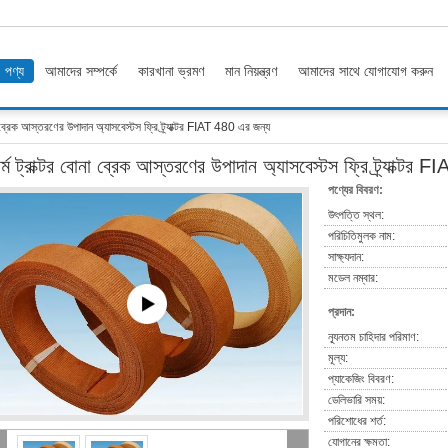
পণ্য
আমাদের সম্পর্কে
কারখানা ভ্রমণ
মান নিয়ন্ত্রণ
আমাদের সাথে যোগাযোগ করুন
না ব্রেক আস্তরণের উপাদান অ্যাসবেস্টস ফ্রি ট্র্যাক্টর FIAT 480 এর জন্য
র্ম ট্রাক্টর বোনা ব্রেক আস্তরণের উপাদান অ্যাসবেস্টস ফ্রি ট্র্যাক্টর
পণ্যের বিবরণ:
উৎপত্তি স্থল:
পরিচিতিমুলক নাম:
সাক্ষ্যদান:
মডেল নম্বার:
প্রদান:
ন্যূনতম চাহিদার পরিমাণ:
মূল্য:
প্যাকেজিং বিবরণ:
ডেলিভারি সময়:
পরিশোধের শর্ত:
যোগানের ক্ষমতা: