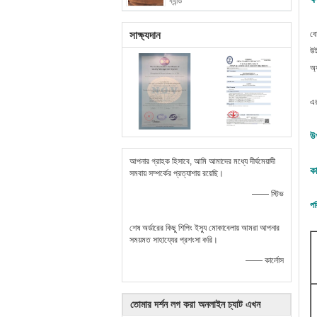
ব্যান্ড
সাক্ষ্যদান
বো
উই
অ্
এর
উ
আপনার গ্রাহক হিসাবে, আমি আমাদের মধ্যে দীর্ঘমেয়াদী
কা
সমবায় সম্পর্কের প্রত্যাশায় রয়েছি।
—— স্টিভ
পর
শেষ অর্ডারের কিছু শিপিং ইস্যু মোকাবেলায় আমরা আপনার
সময়মত সাহায্যের প্রশংসা করি।
—— কার্লোস
তোমার দর্শন লগ করা অনলাইন চ্যাট এখন