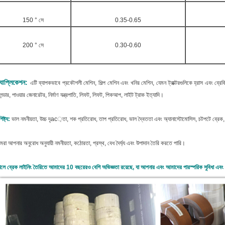
150 ° সে
0.35-0.65
200 ° সে
0.30-0.60
্যাপ্লিকেশন:
এটি ব্যাপকভাবে প্রকৌশলী মেশিন, শিল্প মেশিন এবং খনির মেশিন, যেমন ট্রাক্টরগুলিকে হ্রাস এবং ব্রেকি
লেন্ডার, পাওয়ার জেনারেটর, নির্মাণ যন্ত্রপাতি, লিফট, লিফট, পিকআপ, লাইট ট্রাক ইত্যাদি।
িষ্ট্য:
ভাল নমনীয়তা, উচ্চ দৃac়তা, শক প্রতিরোধ, তাপ প্রতিরোধ, ভাল দ্বৈততা এবং অ্যানাস্টোমোসিস, চটপটে ব্রেক
রা আপনার অনুরোধ অনুযায়ী নমনীয়তা, কঠোরতা, প্রস্থ, বেধ দৈর্ঘ্য এবং উপাদান তৈরি করতে পারি।
লে ব্রেক লাইনিং তৈরিতে আমাদের 10 বছরেরও বেশি অভিজ্ঞতা রয়েছে, যা আপনার এবং আমাদের পারস্পরিক সুবিধা এবং