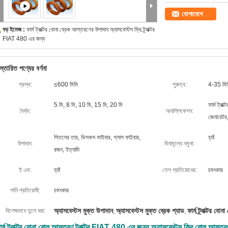
যোগাযোগ
বড় ইমেজ :
ফার্ম ট্রাক্টর বোনা ব্রেক আস্তরণের উপাদান অ্যাসবেস্টস ফ্রি ট্র্যাক্টর
FIAT 480 এর জন্য
স্তারিত পণ্যের বর্ণনা
প্রস্থ:
≤600 মিমি
পুরুত্ব:
4-35 মি
5 মি, 8 মি, 10 মি, 15 মি, 20 মি
ফার্ম ট্রা
দৈর্ঘ্য:
অ্যাপ্লিকেশন:
জেনারেটর, 
পিতলের তার, ভিসকস ফাইবার, গ্লাস ফাইবার,
হ্যাঁ
উপাদান:
বিনামূল্যে নমুনা:
রজন, ইত্যাদি
ই এম:
হ্যাঁ
তেল প্রতিরোধের:
চমৎকার
পানি প্রতিরোধী:
চমৎকার
অ্যাসবেস্টস মুক্ত উপাদান
অ্যাসবেস্টস মুক্ত ব্রেক প্যাড
ফার্ম ট্র্যাক্টর ব
বিশেষভাবে তুলে ধরা:
,
,
ার্ম ট্র্যাক্টর বোনা রোল আস্তরণ ট্রাক্টর FIAT 480 এর জন্য অ্যাসবেস্টস ফ্রি রোল আস্তর