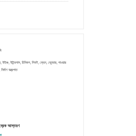
মি
ক্টর, উইঞ্চ, উইন্ডলাস, চিনিকল, লিফট, ক্রেন, ব্লেন্ডার, পাওয়ার
নির্মাণ যন্ত্রপাত
োনা ব্রেক আস্তরণ
ণ