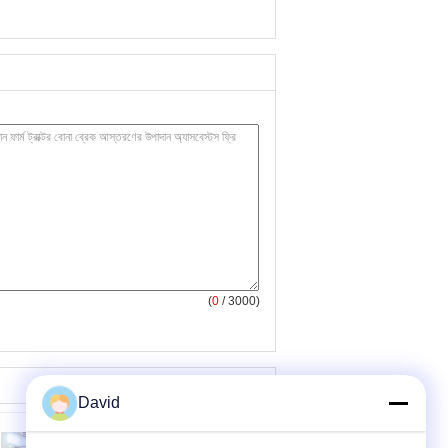
(
0
/ 3000)
David