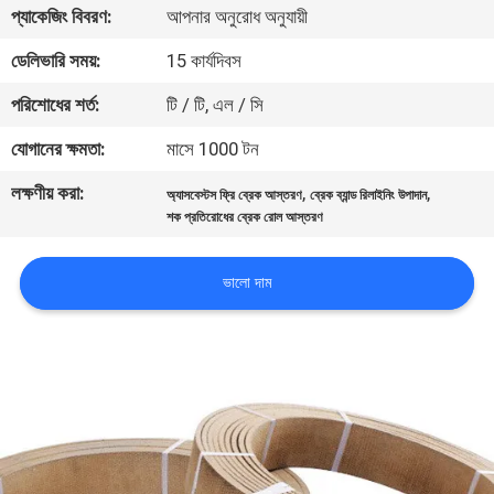
প্যাকেজিং বিবরণ:
আপনার অনুরোধ অনুযায়ী
নিয়ন্ত্রণ
ডেলিভারি সময়:
15 কার্যদিবস
যোগাযোগ
পরিশোধের শর্ত:
টি / টি, এল / সি
করুন
যোগানের ক্ষমতা:
মাসে 1000 টন
লক্ষণীয় করা:
,
,
অ্যাসবেস্টস ফ্রি ব্রেক আস্তরণ
ব্রেক ব্যান্ড রিলাইনিং উপাদান
উদ্ধৃতির
শক প্রতিরোধের ব্রেক রোল আস্তরণ
জন্য
আবেদন
ভালো দাম
সাইট
ম্যাপ
PRIVACY