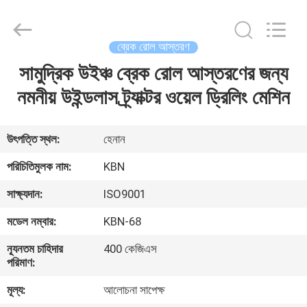
Zhengzhou
Kebona
Industry
Co.,
Ltd.
ব্রেক রোল আস্তরণ
All
Rights
Reserved.
সামুদ্রিক উইঞ্চ ব্রেক রোল আস্তরণের জন্য
বাড়ি
নমনীয় উইন্ডলাস ট্র্যাক্টর ওয়েল ড্রিলিং মেশিন
পণ্য
উৎপত্তি স্থল:
হেনান
আমাদের
পরিচিতিমুলক নাম:
KBN
সম্পর্কে
সাক্ষ্যদান:
ISO9001
মডেল নম্বার:
KBN-68
কারখানা
ন্যূনতম চাহিদার
400 কেজিএস
ভ্রমণ
পরিমাণ:
মূল্য:
আলোচনা সাপেক্ষ
মান