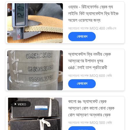
ওয়্যার - রিইনফোর্সড ব্রেক শ্যু
লাইনিং কিট অ্যাসবেস্টস ফ্রি উইঞ্চ
অয়েল ওয়েলসের জন্য
আলোচনা সাপেক্ষ MOQ:400 কেজিএস
যোগাযোগ
অ্যাসবেস্টস ফ্রি নমনীয় ব্রেক
আস্তরণের উপাদান ধূসর
oldালাই তাপ প্রতিরোধী
আলোচনা সাপেক্ষ MOQ:600 কেজি
যোগাযোগ
কালো রঙ অ্যাসবেস্ট ব্রেক
আস্তরণ রোল কালো বোনা ব্রেক
রোল আস্তরণ অন্ধকার ব্রেক
আলোচনা সাপেক্ষ MOQ:500 কেজি