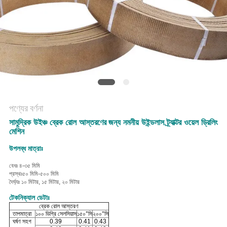
POLICY
পণ্যের বর্ণনা
সামুদ্রিক উইঞ্চ ব্রেক রোল আস্তরণের জন্য নমনীয় উইন্ডলাস ট্র্যাক্টর ওয়েল ড্রিলিং
মেশিন
উপলব্ধ মাত্রাঃ
বেধঃ ৪-৩৫ মিমি
প্রস্থঃ৫০ মিমি-৫০০ মিমি
দৈর্ঘ্যঃ ১০ মিটার, ১৫ মিটার, ২০ মিটার
টেকনিক্যাল ডেটাঃ
ব্রেক রোল আস্তরণ
তাপমাত্রা
১০০ ডিগ্রি সেলসিয়াস
১৫০°সি
২০০°সি
ঘর্ষণ সহগ
0.39
0.41
0.43