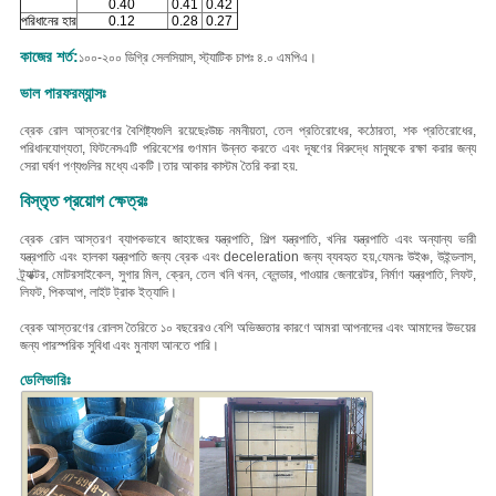
0.40
0.41
0.42
পরিধানের হার
0.12
0.28
0.27
কাজের শর্ত:
১০০-২০০ ডিগ্রি সেলসিয়াস, স্ট্যাটিক চাপঃ ৪.০ এমপিএ।
ভাল পারফরম্যান্সঃ
ব্রেক রোল আস্তরণের বৈশিষ্ট্যগুলি রয়েছেঃ
উচ্চ নমনীয়তা, তেল প্রতিরোধের, কঠোরতা, শক প্রতিরোধের,
পরিধানযোগ্যতা, ফিটনেস
এটি পরিবেশের গুণমান উন্নত করতে এবং দূষণের বিরুদ্ধে মানুষকে রক্ষা করার জন্য
সেরা ঘর্ষণ পণ্যগুলির মধ্যে একটি।
তার আকার কাস্টম তৈরি করা হয়.
বিস্তৃত প্রয়োগ ক্ষেত্রঃ
ব্রেক রোল আস্তরণ ব্যাপকভাবে জাহাজের যন্ত্রপাতি, শিল্প যন্ত্রপাতি, খনির যন্ত্রপাতি এবং অন্যান্য ভারী
যন্ত্রপাতি এবং হালকা যন্ত্রপাতি জন্য ব্রেক এবং deceleration জন্য ব্যবহৃত হয়,
যেমনঃ উইঞ্চ, উইন্ডলাস,
ট্র্যাক্টর, মোটরসাইকেল, সুগার মিল, ক্রেন, তেল খনি খনন, ব্লেন্ডার, পাওয়ার জেনারেটর, নির্মাণ যন্ত্রপাতি, লিফট,
লিফট, পিকআপ, লাইট ট্রাক ইত্যাদি।
ব্রেক আস্তরণের রোলস তৈরিতে ১০ বছরেরও বেশি অভিজ্ঞতার কারণে আমরা আপনাদের এবং আমাদের উভয়ের
জন্য পারস্পরিক সুবিধা এবং মুনাফা আনতে পারি।
ডেলিভারিঃ