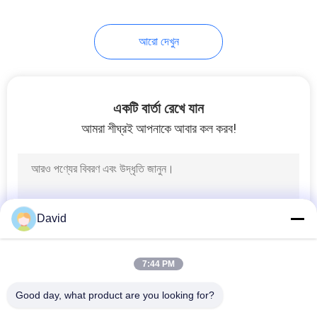
8
আরো দেখুন
ঘর্ষণ উপাদান শীট
একটি বার্তা রেখে যান
আমরা শীঘ্রই আপনাকে আবার কল করব!
11
ব্রেক ব্যান্ড লাইনিং
David
7:44 PM
Good day, what product are you looking for?