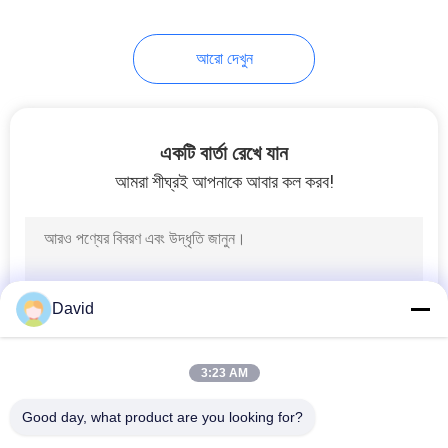
8
আরো দেখুন
ঘর্ষণ উপাদান শীট
একটি বার্তা রেখে যান
আমরা শীঘ্রই আপনাকে আবার কল করব!
11
ব্রেক ব্যান্ড লাইনিং
David
3:23 AM
Good day, what product are you looking for?