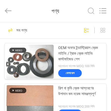
Zhengzhou
Kebona
Industry
পণ্য
Co.,
Ltd.
All
Rights
Reserved.
বাড়ি
42
সব পণ্য
ব্রেক আস্তরণের রোল
পণ্য
OEM অফার ইন্ডাস্ট্রিয়াল ব্রেক
লাইনিং / ট্রাক ব্রেক লাইনিং
আমাদের
কাস্টমাইজড শেপ
সম্পর্কে
আলোচনা সাপেক্ষ MOQ:100 পিসি
যোগাযোগ
23
কারখানা
শিল্প বা কৃষি ব্রেক আস্তরণের
ভ্রমণ
ব্রেক রোল আস্তরণ
উপাদান কম নয়েজ সামঞ্জস্যপূর্ণ
মান
আলোচনা সাপেক্ষ MOQ:200 পিসি