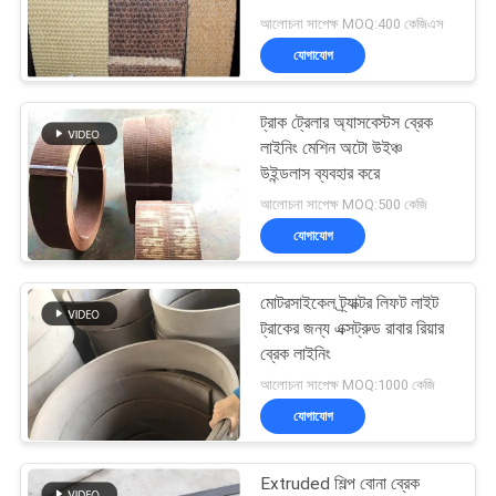
POLICY
আলোচনা সাপেক্ষ MOQ:400 কেজিএস
যোগাযোগ
32
বোনা ব্রেক আস্তরণের
ট্রাক ট্রেলার অ্যাসবেস্টস ব্রেক
লাইনিং মেশিন অটো উইঞ্চ
উপাদান
উইন্ডলাস ব্যবহার করে
আলোচনা সাপেক্ষ MOQ:500 কেজি
যোগাযোগ
মোটরসাইকেল ট্র্যাক্টর লিফট লাইট
29
ট্রাকের জন্য এক্সট্রুড রাবার রিয়ার
ব্রেক লাইনিং
শিল্প ব্রেক আস্তরণ
আলোচনা সাপেক্ষ MOQ:1000 কেজি
যোগাযোগ
Extruded শিল্প বোনা ব্রেক