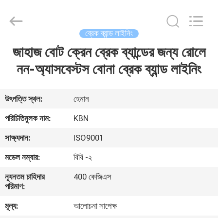
Zhengzhou
Kebona
Industry
Co.,
Ltd.
ব্রেক ব্যান্ড লাইনিং
All
Rights
Reserved.
জাহাজ বোট ক্রেন ব্রেক ব্যান্ডের জন্য রোলে
বাড়ি
নন-অ্যাসবেস্টস বোনা ব্রেক ব্যান্ড লাইনিং
পণ্য
উৎপত্তি স্থল:
হেনান
আমাদের
পরিচিতিমুলক নাম:
KBN
সম্পর্কে
সাক্ষ্যদান:
ISO9001
মডেল নম্বার:
বিবি -২
কারখানা
ন্যূনতম চাহিদার
400 কেজিএস
ভ্রমণ
পরিমাণ:
মূল্য:
আলোচনা সাপেক্ষ
মান