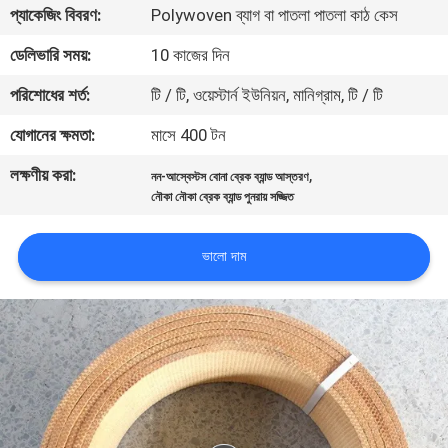
প্যাকেজিং বিবরণ:
Polywoven ব্যাগ বা পাতলা পাতলা কাঠ কেস
নিয়ন্ত্রণ
ডেলিভারি সময়:
10 কাজের দিন
যোগাযোগ
পরিশোধের শর্ত:
টি / টি, ওয়েস্টার্ন ইউনিয়ন, মানিগ্রাম, টি / টি
করুন
যোগানের ক্ষমতা:
মাসে 400 টন
লক্ষণীয় করা:
,
নন-আস্বেস্টস বোনা ব্রেক ব্যান্ড আস্তরণ
উদ্ধৃতির
নৌকা নৌকা ব্রেক ব্যান্ড পুনরায় সজ্জিত
জন্য
আবেদন
ভালো দাম
সাইট
ম্যাপ
PRIVACY