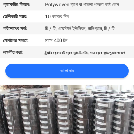
প্যাকেজিং বিবরণ:
Polywoven ব্যাগ বা পাতলা পাতলা কাঠ কেস
নিয়ন্ত্রণ
ডেলিভারি সময়:
10 কাজের দিন
যোগাযোগ
পরিশোধের শর্ত:
টি / টি, ওয়েস্টার্ন ইউনিয়ন, মানিগ্রাম, টি / টি
করুন
যোগানের ক্ষমতা:
মাসে 400 টন
লক্ষণীয় করা:
,
ট্র্যাক্টর ক্রেন বোট ব্রেক ব্যান্ড রিলেনিং
বোনা ব্রেক ব্যান্ড পুনরায় আবরণ
উদ্ধৃতির
জন্য
ভালো দাম
আবেদন
সাইট
ম্যাপ
PRIVACY