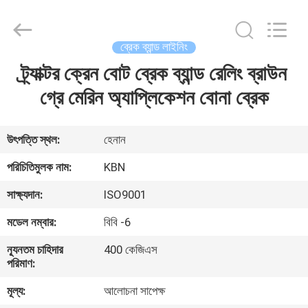
Zhengzhou
Kebona
Industry
Co.,
Ltd.
ব্রেক ব্যান্ড লাইনিং
All
Rights
Reserved.
ট্র্যাক্টর ক্রেন বোট ব্রেক ব্যান্ড রেলিং ব্রাউন
বাড়ি
গ্রে মেরিন অ্যাপ্লিকেশন বোনা ব্রেক
পণ্য
উৎপত্তি স্থল:
হেনান
আমাদের
পরিচিতিমুলক নাম:
KBN
সম্পর্কে
সাক্ষ্যদান:
ISO9001
মডেল নম্বার:
বিবি -6
কারখানা
ন্যূনতম চাহিদার
400 কেজিএস
ভ্রমণ
পরিমাণ:
মূল্য:
আলোচনা সাপেক্ষ
মান