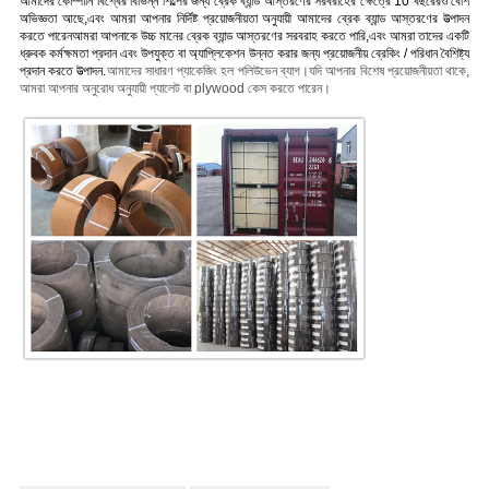
আমাদের কোম্পানি বিশ্বের বিভিন্ন শিল্পের জন্য ব্রেক ব্যান্ড আস্তরণের সরবরাহের ক্ষেত্রে 10 বছরেরও বেশি
অভিজ্ঞতা আছে,এবং আমরা আপনার নির্দিষ্ট প্রয়োজনীয়তা অনুযায়ী আমাদের ব্রেক ব্যান্ড আস্তরণের উত্পাদন
করতে পারেনআমরা আপনাকে উচ্চ মানের ব্রেক ব্যান্ড আস্তরণের সরবরাহ করতে পারি,এবং আমরা তাদের একটি
ধ্রুবক কর্মক্ষমতা প্রদান এবং উপযুক্ত বা অ্যাপ্লিকেশন উন্নত করার জন্য প্রয়োজনীয় ব্রেকিং / পরিধান বৈশিষ্ট্য
প্রদান করতে উত্পাদন.
আমাদের সাধারণ প্যাকেজিং হল পলিউভেন ব্যাগ।
যদি আপনার বিশেষ প্রয়োজনীয়তা থাকে,
আমরা আপনার অনুরোধ অনুযায়ী প্যালেট বা plywood কেস করতে পারেন।