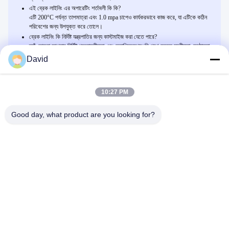
এই ব্রেক লাইনিং এর অপারেটিং শর্তাবলী কি কি?
এটি 200°C পর্যন্ত তাপমাত্রা এবং 1.0 mpa চাপেও কার্যকরভাবে কাজ করে, যা এটিকে কঠিন
পরিবেশের জন্য উপযুক্ত করে তোলে।
ব্রেক লাইনিং কি নির্দিষ্ট যন্ত্রপাতির জন্য কাস্টমাইজ করা যেতে পারে?
হ্যাঁ, আমরা আপনার নির্দিষ্ট প্রয়োজনীয়তা এবং অ্যাপ্লিকেশনগুলি পূরণ করতে নমনীয়তা, কঠোরতা,
প্রস্থ, বেধ এবং দৈর্ঘ্য কাস্টমাইজ করতে পারি।
David
10:27 PM
Related Products
ফার্ম ট্র্যাক্টর বোনা ব্রেক ব্যান্ড লাইনিং অ্যাসবেস্টস ফ্রি ট্র্যাক্টর FIAT 480 এর জন্য
Good day, what product are you looking for?
এখন চ্যাট করুন
Viscose ফাইবার নমনীয় ব্রেক আস্তরণের উপাদান উচ্চ পরিধান কর্মক্ষমতা বোনা
আস্তরণ
এখন চ্যাট করুন
ফার্ম ট্রাক্টর বোনা ব্রেক আস্তরণের উপাদান অ্যাসবেস্টস ফ্রি ট্র্যাক্টর FIAT 480 এর
জন্য