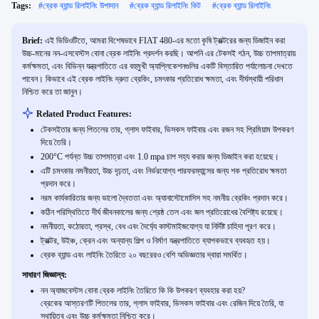
Tags:
#
ব্রেক ব্যান্ড রিলাইনিং উপাদান
#
ব্রেক ব্যান্ড রিলাইনিং কিট
#
ব্রেক ব্যান্ড রিলাইনিং
Brief:
এই ভিডিওটিতে, আমরা বিশেষভাবে FIAT 480-এর মতো কৃষি ট্রাক্টরের জন্য ডিজাইন করা
উচ্চ-মানের নন-এসবেস্টস বোনা ব্রেক লাইনিং প্রদর্শন করছি। আপনি এর টেকসই গঠন, উচ্চ তাপমাত্রায়
কর্মক্ষমতা, এবং বিভিন্ন যন্ত্রপাতিতে এর বহুমুখী অ্যাপ্লিকেশনগুলির একটি বিস্তারিত পর্যালোচনা দেখতে
পাবেন। কিভাবে এই ব্রেক লাইনিং দ্রুত ব্রেকিং, চমৎকার প্রতিরোধ ক্ষমতা, এবং দীর্ঘস্থায়ী পরিধান
নিশ্চিত করে তা জানুন।
Related Product Features:
টেকসইতার জন্য পিতলের তার, গ্লাস ফাইবার, ভিসকস ফাইবার এবং রজন সহ প্রিমিয়াম উপকরণ
দিয়ে তৈরি।
200°C পর্যন্ত উচ্চ তাপমাত্রা এবং 1.0 mpa চাপ সহ্য করার জন্য ডিজাইন করা হয়েছে।
এটি চমৎকার নমনীয়তা, উচ্চ দৃঢ়তা, এবং নির্ভরযোগ্য পারফরম্যান্সের জন্য শক প্রতিরোধ ক্ষমতা
প্রদান করে।
নরম কার্যকারিতার জন্য ভালো দ্বৈততা এবং অ্যানাস্টোমোসিস সহ নমনীয় ব্রেকিং প্রদান করে।
কঠিন পরিস্থিতিতে দীর্ঘ জীবনকালের জন্য শ্রেষ্ঠ তেল এবং জল প্রতিরোধের বৈশিষ্ট্য রয়েছে।
নমনীয়তা, কঠোরতা, প্রস্থ, বেধ এবং দৈর্ঘ্যে কাস্টমাইজযোগ্য যা নির্দিষ্ট চাহিদা পূরণ করে।
ট্রাক্টর, উইঞ্চ, ক্রেন এবং অন্যান্য শিল্প ও নির্মাণ যন্ত্রপাতিতে ব্যাপকভাবে ব্যবহৃত হয়।
ব্রেক ব্যান্ড এবং লাইনিং তৈরিতে ২০ বছরেরও বেশি অভিজ্ঞতার দ্বারা সমর্থিত।
সাধারণ জিজ্ঞাস্য:
নন অ্যাজবেস্টস বোনা ব্রেক লাইনিং তৈরিতে কি কি উপকরণ ব্যবহার করা হয়?
ব্রেকের আস্তরণটি পিতলের তার, গ্লাস ফাইবার, ভিসকস ফাইবার এবং রেজিন দিয়ে তৈরি, যা
স্থায়িত্ব এবং উচ্চ কর্মক্ষমতা নিশ্চিত করে।