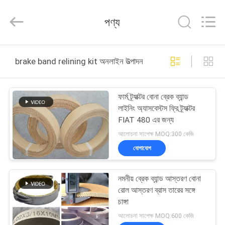
Zhengzhou
Kebona
Industry
পণ্য
Co.,
Ltd.
All
Rights
Reserved.
বাড়ি
brake band relining kit অনলাইন উত্পাদন
পণ্য
ফার্ম ট্র্যাক্টর বোনা ব্রেক ব্যান্ড
লাইনিং অ্যাসবেস্টস ফ্রি ট্র্যাক্টর
আমাদের
FIAT 480 এর জন্য
সম্পর্কে
আলোচনা সাপেক্ষ MOQ:300 কেজি
যোগাযোগ
কারখানা
নমনীয় ব্রেক ব্যান্ড আস্তরণ বোনা
ভ্রমণ
রোল আস্তরণ ব্রাস তারের সঙ্গে
চাঙ্গা
মান
আলোচনা সাপেক্ষ MOQ:600 কেজি