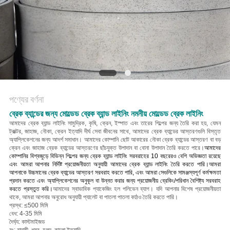
POLICY
পণ্যের বর্ণনা
ব্রেক ব্যান্ডের জন্য মোল্ডেড ব্রেক ব্যান্ড লাইনিং নমনীয় মোল্ডেড ব্রেক লাইনিং
আমাদের ব্রেক ব্যান্ড লাইনিং সামুদ্রিক, কৃষি, ক্রেন, ইস্পাত এবং তারের শিল্পের জন্য তৈরি করা হয়, যেমন
ট্রাক্টর, জাহাজ, নৌকা, ক্রেন ইত্যাদি দীর্ঘ সেবা জীবনের সাথে, আমাদের ব্রেক ব্যান্ডের আস্তরণগুলি বিস্তৃত
অ্যাপ্লিকেশনের জন্য আদর্শ সমাধান।
আমাদের কোম্পানি ছোট আকারের নৌকা ব্রেক ব্যান্ডের আস্তরণ বা বড়
ক্রেন এবং জাহাজ ব্রেক ব্যান্ডের আস্তরণের ছাঁচযুক্ত উপাদান বা বোনা উপাদান তৈরি করতে পারে।
আমাদের
কোম্পানির বিশ্বজুড়ে বিভিন্ন শিল্পের জন্য ব্রেক ব্যান্ড লাইনিং সরবরাহের 10 বছরেরও বেশি অভিজ্ঞতা রয়েছে
এবং আমরা আপনার নির্দিষ্ট প্রয়োজনীয়তা অনুযায়ী আমাদের ব্রেক ব্যান্ড লাইনিং তৈরি করতে পারি।আমরা
আপনাকে উচ্চমানের ব্রেক ব্যান্ডের আস্তরণ সরবরাহ করতে পারি, এবং আমরা সেগুলিকে সামঞ্জস্যপূর্ণ কর্মক্ষমতা
প্রদান করতে এবং অ্যাপ্লিকেশনের অনুকূল বা উন্নত করার জন্য প্রয়োজনীয় ব্রেকিং/পরিধান বৈশিষ্ট্য সরবরাহ
করতে প্রস্তুত করি।
আমাদের স্বাভাবিক প্যাকেজিং হল পলিভেন ব্যাগ।
যদি আপনার বিশেষ প্রয়োজনীয়তা
থাকে, আমরা আপনার অনুরোধ অনুযায়ী প্যালেট বা পাতলা পাতলা কাঠও তৈরি করতে পারি।
প্রস্থ: ≤500 মিমি
বেধ: 4-35 মিমি
দৈর্ঘ্য: কাস্টমাইজড