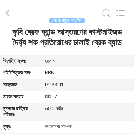
Zhengzhou
Kebona
Industry
Co.,
Ltd.
ব্রেক ব্যান্ড লাইনিং
All
Rights
Reserved.
কৃষি ব্রেক ব্যান্ড আস্তরণের কাস্টমাইজড
বাড়ি
দৈর্ঘ্য শক প্রতিরোধের ঢালাই ব্রেক ব্যান্ড
পণ্য
উৎপত্তি স্থল:
হেনান
আমাদের
পরিচিতিমুলক নাম:
KBN
সম্পর্কে
সাক্ষ্যদান:
ISO9001
মডেল নম্বার:
বিবি -7
কারখানা
ন্যূনতম চাহিদার
600 কেজি
ভ্রমণ
পরিমাণ:
মূল্য:
আলোচনা সাপেক্ষ
মান