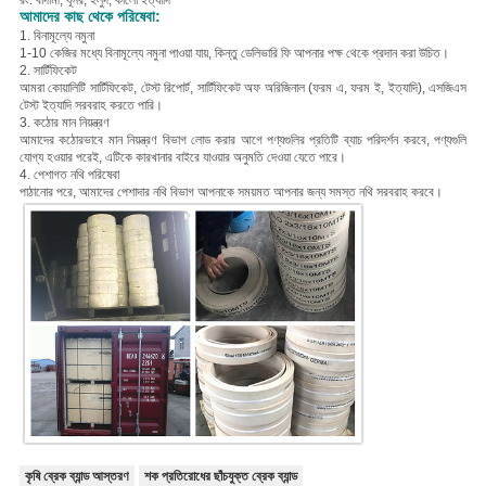
রং: বাদামী, ধূসর, হলুদ, কালো ইত্যাদি
আমাদের কাছ থেকে পরিষেবা:
1. বিনামূল্যে নমুনা
1-10 কেজির মধ্যে বিনামূল্যে নমুনা পাওয়া যায়, কিন্তু ডেলিভারি ফি আপনার পক্ষ থেকে প্রদান করা উচিত।
2. সার্টিফিকেট
আমরা কোয়ালিটি সার্টিফিকেট, টেস্ট রিপোর্ট, সার্টিফিকেট অফ অরিজিনাল (ফরম এ, ফরম ই, ইত্যাদি), এসজিএস
টেস্ট ইত্যাদি সরবরাহ করতে পারি।
3. কঠোর মান নিয়ন্ত্রণ
আমাদের কঠোরভাবে মান নিয়ন্ত্রণ বিভাগ লোড করার আগে পণ্যগুলির প্রতিটি ব্যাচ পরিদর্শন করবে, পণ্যগুলি
যোগ্য হওয়ার পরেই, এটিকে কারখানার বাইরে যাওয়ার অনুমতি দেওয়া যেতে পারে।
4. পেশাগত নথি পরিষেবা
পাঠানোর পরে, আমাদের পেশাদার নথি বিভাগ আপনাকে সময়মত আপনার জন্য সমস্ত নথি সরবরাহ করবে।
কৃষি ব্রেক ব্যান্ড আস্তরণ
শক প্রতিরোধের ছাঁচযুক্ত ব্রেক ব্যান্ড