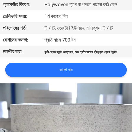
প্যাকেজিং বিবরণ:
Polywoven ব্যাগ বা পাতলা পাতলা কাঠ কেস
নিয়ন্ত্রণ
ডেলিভারি সময়:
14 কাজের দিন
যোগাযোগ
পরিশোধের শর্ত:
টি / টি, ওয়েস্টার্ন ইউনিয়ন, মানিগ্রাম, টি / টি
করুন
যোগানের ক্ষমতা:
প্রতি মাসে 700 টন
লক্ষণীয় করা:
,
কৃষি ব্রেক ব্যান্ড আস্তরণ
শক প্রতিরোধের ছাঁচযুক্ত ব্রেক ব্যান্ড
উদ্ধৃতির
জন্য
ভালো দাম
আবেদন
সাইট
ম্যাপ
PRIVACY