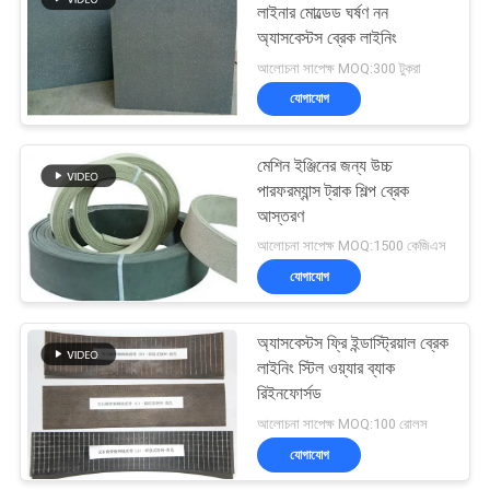
লাইনার মোল্ডেড ঘর্ষণ নন
অ্যাসবেস্টস ব্রেক লাইনিং
10
আলোচনা সাপেক্ষ MOQ:300 টুকরা
যোগাযোগ
সীল রিং গ্যাসকেট
মেশিন ইঞ্জিনের জন্য উচ্চ
পারফরম্যান্স ট্রাক শিল্প ব্রেক
আস্তরণ
আলোচনা সাপেক্ষ MOQ:1500 কেজিএস
যোগাযোগ
17
অ্যাসবেস্টস ফ্রি ব্রেক
অ্যাসবেস্টস ফ্রি ইন্ডাস্ট্রিয়াল ব্রেক
লাইনিং স্টিল ওয়্যার ব্যাক
লাইনিং
রিইনফোর্সড
আলোচনা সাপেক্ষ MOQ:100 রোলস
যোগাযোগ