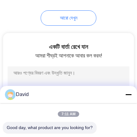
8
আরো দেখুন
ঘর্ষণ উপাদান শীট
একটি বার্তা রেখে যান
আমরা শীঘ্রই আপনাকে আবার কল করব!
11
ব্রেক ব্যান্ড লাইনিং
David
7:11 AM
Good day, what product are you looking for?