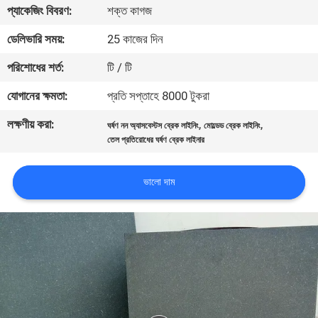
প্যাকেজিং বিবরণ:
শক্ত কাগজ
নিয়ন্ত্রণ
ডেলিভারি সময়:
25 কাজের দিন
যোগাযোগ
পরিশোধের শর্ত:
টি / টি
করুন
যোগানের ক্ষমতা:
প্রতি সপ্তাহে 8000 টুকরা
লক্ষণীয় করা:
,
,
ঘর্ষণ নন অ্যাসবেস্টস ব্রেক লাইনিং
মোল্ডেড ব্রেক লাইনিং
উদ্ধৃতির
তেল প্রতিরোধের ঘর্ষণ ব্রেক লাইনার
জন্য
আবেদন
ভালো দাম
সাইট
ম্যাপ
PRIVACY