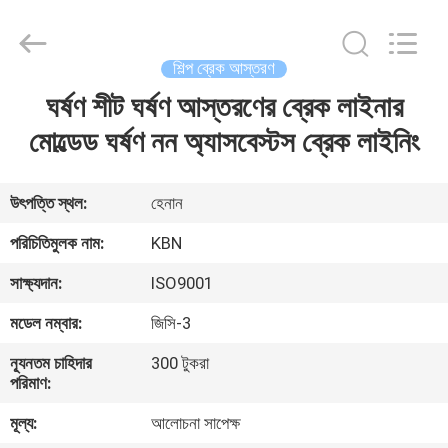
Zhengzhou
Kebona
Industry
Co.,
Ltd.
শিল্প ব্রেক আস্তরণ
All
Rights
Reserved.
ঘর্ষণ শীট ঘর্ষণ আস্তরণের ব্রেক লাইনার
বাড়ি
মোল্ডেড ঘর্ষণ নন অ্যাসবেস্টস ব্রেক লাইনিং
পণ্য
উৎপত্তি স্থল:
হেনান
আমাদের
পরিচিতিমুলক নাম:
KBN
সম্পর্কে
সাক্ষ্যদান:
ISO9001
মডেল নম্বার:
জিসি-3
কারখানা
ন্যূনতম চাহিদার
300 টুকরা
ভ্রমণ
পরিমাণ:
মূল্য:
আলোচনা সাপেক্ষ
মান