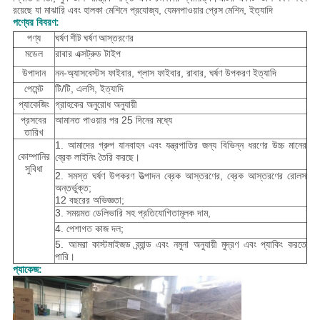
রয়েছে যা মাঝারি এবং হালকা মেশিনে প্রযোজ্য, যেমন
পাওয়ার প্রেস মেশিন
, ইত্যাদি
পণ্যের বিবরণ:
পণ্য
ঘর্ষণ শীট ঘর্ষণ আস্তরণের
মডেল
রাবার এক্সট্রুড টাইপ
উপাদান
নন-অ্যাসবেস্টস ফাইবার, গ্লাস ফাইবার, রাবার, ঘর্ষণ উপকরণ ইত্যাদি
পেমেন্ট
টি/টি, এলসি, ইত্যাদি
প্যাকেজিং
গ্রাহকের অনুরোধ অনুযায়ী
প্রসবের
আমানত পাওয়ার পর 25 দিনের মধ্যে
তারিখ
1. আমাদের গ্রুপ যানবাহন এবং যন্ত্রপাতির জন্য বিভিন্ন ধরণের উচ্চ মানের
কোম্পানির
ব্রেক লাইনিং তৈরি করছে।
সুবিধা
2. সমস্ত ঘর্ষণ উপকরণ উত্পাদন ব্রেক আস্তরণের, ব্রেক আস্তরণের রোলস
অন্তর্ভুক্ত;
12 বছরের অভিজ্ঞতা;
3. সময়মত ডেলিভারি সহ প্রতিযোগিতামূলক দাম,
4. পেশাগত কাজ দল;
5. আমরা কাস্টমাইজড ব্র্যান্ড এবং নমুনা অনুযায়ী মুদ্রণ এবং প্যাকিং করতে
পারি।
প্যাকেজ: