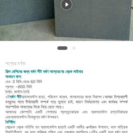
POLICY
পণ্যের বর্ণনা
শিল্প মেশিনের জন্য ঘর্ষণ শীট ঘর্ষণ আস্তরণের ব্রেক লাইনার
সাধারণ মাপ:
বেধ: 3 মিমি থেকে 60 মিমি
প্রস্থ: ~800 মিমি
দৈর্ঘ্য: কাস্টম তৈরি
এই
ঘর্ষণ শীট
অ্যাসবেস্টস ছাড়া, পরিবেশ বান্ধব, মানবদেহের জন্য নিরাপদ।
আমরা বিশ্বব্যাপী
বন্ধুদের সাথে দীর্ঘমেয়াদী সম্পর্ক গড়ে তুলতে চাই, কারণ নির্ভরযোগ্য এবং কার্যকর সম্পর্ক
পারস্পরিক সাফল্যের দিকে নিয়ে যেতে পারে।
আমাদের কোম্পানি একটি পেশাদার প্রস্তুতকারক এবং অ্যাসবেস্টস রপ্তানিকারক
এবং
অ্যাসবেস্টস বিনামূল্যে ঘর্ষণ উপকরণ.
বৈশিষ্ট্য:
মোল্ডেড ব্রেক লাইনিং হল অ্যাসবেস্টস ছাড়াই একটি নমনীয় এক্সট্রুড উপাদান, ভাল মাত্রিক
স্থিতিশীলতা, খুব ভাল যান্ত্রিক শক্তি এবং চমৎকার স্থায়িত্ব।এটির একটি ভাল ঘর্ষণ সহগ