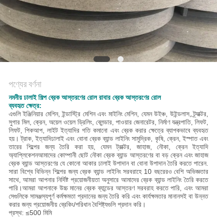
POLICY
পণ্যের বর্ণনা
নমনীয় ঢালাই শিল্প ব্রেক আস্তরণের রোল রাবার ব্রেক আস্তরণের রোল
ব্যবহৃত ক্ষেত্র:
এগুলি ইঞ্জিনিয়ার মেশিন, ইন্ডাস্ট্রি মেশিন এবং মাইনিং মেশিন, যেমন উইঞ্চ, উইন্ডলাস, ট্র্যাক্টর,
সুগার মিল, ক্রেন, অয়েল ওয়েল ড্রিলিং, ব্লেন্ডার, পাওয়ার জেনারেটর, নির্মাণ যন্ত্রপাতি, লিফট,
লিফট, পিকআপ, লাইট ইত্যাদির গতি কমানো এবং ব্রেক করার ক্ষেত্রে ব্যাপকভাবে ব্যবহৃত
হয়। ট্রাক, ইত্যাদি
ঢালাই এবং বোনা ব্রেক ব্যান্ড লাইনিং সামুদ্রিক, কৃষি, ক্রেন, ইস্পাত এবং
তারের শিল্পের জন্য তৈরি করা হয়, যেমন ট্রাক্টর, জাহাজ, নৌকা, ক্রেন ইত্যাদি
অ্যাপ্লিকেশন
আমাদের কোম্পানী ছোট নৌকা ব্রেক ব্যান্ড আস্তরণের বা বড় ক্রেন এবং জাহাজ
ব্রেক ব্যান্ড আস্তরণের যে কোনো আকার ঢালাই উপাদান বা বোনা উপাদান তৈরি করতে পারেন.
সারা বিশ্বে বিভিন্ন শিল্পের জন্য ব্রেক ব্যান্ড লাইনিং সরবরাহে 10 বছরেরও বেশি অভিজ্ঞতার
সাথে, আমরা আপনার নির্দিষ্ট প্রয়োজনীয়তা অনুসারে আমাদের ব্রেক ব্যান্ড লাইনিং তৈরি করতে
পারি।আমরা আপনাকে উচ্চ মানের ব্রেক ব্যান্ডের আস্তরণ সরবরাহ করতে পারি, এবং আমরা
সেগুলিকে সামঞ্জস্যপূর্ণ কর্মক্ষমতা প্রদানের জন্য তৈরি করি এবং কার্যক্ষমতার মানানসই বা উন্নত
করার জন্য প্রয়োজনীয় ব্রেকিং/পরিধান বৈশিষ্ট্যগুলি প্রদান করি।
প্রস্থ: ≤500 মিমি