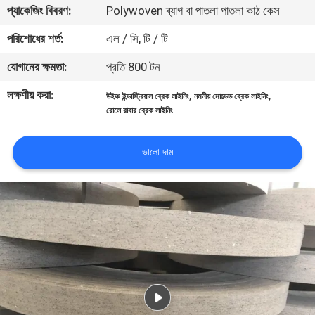
প্যাকেজিং বিবরণ:
Polywoven ব্যাগ বা পাতলা পাতলা কাঠ কেস
নিয়ন্ত্রণ
পরিশোধের শর্ত:
এল / সি, টি / টি
যোগাযোগ
যোগানের ক্ষমতা:
প্রতি 800 টন
করুন
লক্ষণীয় করা:
,
,
উইঞ্চ ইন্ডাস্ট্রিয়াল ব্রেক লাইনিং
নমনীয় মোল্ডেড ব্রেক লাইনিং
রোলে রাবার ব্রেক লাইনিং
উদ্ধৃতির
জন্য
ভালো দাম
আবেদন
সাইট
ম্যাপ
PRIVACY