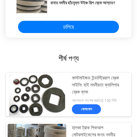
রাবার নমনীয় ছাঁচযুক্ত উইঞ্চ শিল্প ব্রেক আস্তরণ
চালিয়ে
শীর্ষ পণ্য
কাস্টমাইজড ইন্ডাস্ট্রিয়াল ব্রেক
লাইনিং হাই নমনীয়তা ক্যালিপার
ব্রেক ব্লক
আলোচনা সাপেক্ষ MOQ:150 পিসি
যোগাযোগ
হালকা ট্রাক পিকআপ
মোটরসাইকেলের জন্য নমনীয়