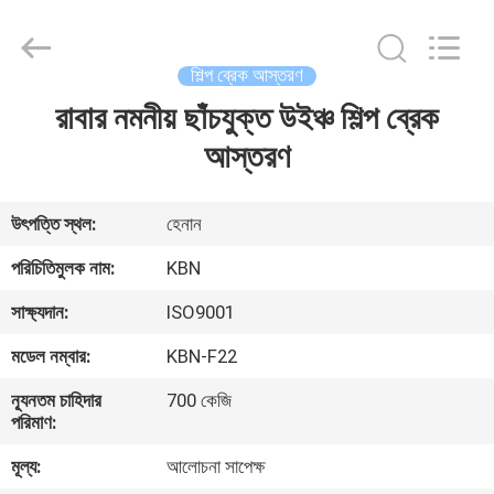
Zhengzhou
Kebona
Industry
Co.,
Ltd.
শিল্প ব্রেক আস্তরণ
All
Rights
Reserved.
রাবার নমনীয় ছাঁচযুক্ত উইঞ্চ শিল্প ব্রেক
বাড়ি
আস্তরণ
পণ্য
উৎপত্তি স্থল:
হেনান
আমাদের
পরিচিতিমুলক নাম:
KBN
সম্পর্কে
সাক্ষ্যদান:
ISO9001
মডেল নম্বার:
KBN-F22
কারখানা
ন্যূনতম চাহিদার
700 কেজি
ভ্রমণ
পরিমাণ:
মূল্য:
আলোচনা সাপেক্ষ
মান