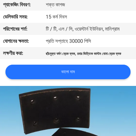
প্যাকেজিং বিবরণ:
শক্ত কাগজ
নিয়ন্ত্রণ
ডেলিভারি সময়:
15 কর্ম দিবস
যোগাযোগ
পরিশোধের শর্ত:
টি / টি, এল / সি, ওয়েস্টার্ন ইউনিয়ন, মানিগ্রাম
করুন
যোগানের ক্ষমতা:
প্রতি সপ্তাহে 30000 পিসি
লক্ষণীয় করা:
,
ছাঁচযুক্ত ঘর্ষণ ব্রেক ব্লক
রবার ভিত্তিক কাস্টম বোনা ব্রেক ব্লক
উদ্ধৃতির
জন্য
ভালো দাম
আবেদন
সাইট
ম্যাপ
PRIVACY