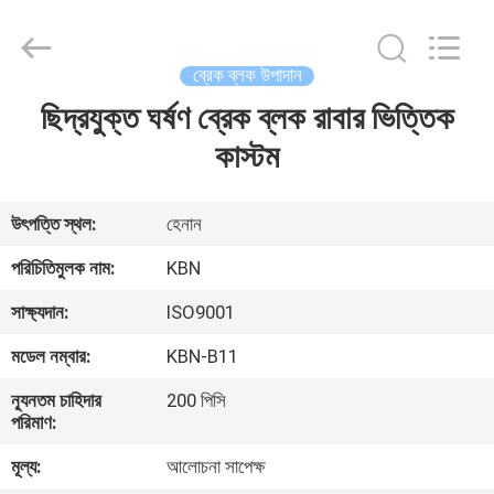
Zhengzhou
Kebona
Industry
Co.,
Ltd.
ব্রেক ব্লক উপাদান
All
Rights
Reserved.
ছিদ্রযুক্ত ঘর্ষণ ব্রেক ব্লক রাবার ভিত্তিক
বাড়ি
কাস্টম
পণ্য
উৎপত্তি স্থল:
হেনান
আমাদের
পরিচিতিমুলক নাম:
KBN
সম্পর্কে
সাক্ষ্যদান:
ISO9001
মডেল নম্বার:
KBN-B11
কারখানা
ন্যূনতম চাহিদার
200 পিসি
ভ্রমণ
পরিমাণ:
মূল্য:
আলোচনা সাপেক্ষ
মান