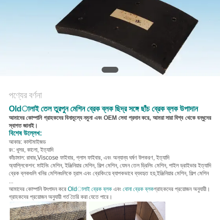
POLICY
পণ্যের বর্ণনা
Oldালাই তেল তুরপুন মেশিন ব্রেক ব্লক ছিদ্র সঙ্গে ছাঁচ ব্রেক ব্লক উপাদান
আমাদের কোম্পানি গ্রাহকদের বিনামূল্যে নমুনা এবং OEM সেবা প্রদান করে, আমরা সারা বিশ্ব থেকে বন্ধুদের
স্বাগত জানাই।
বিশেষ উল্লেখ:
আকার: কাস্টমাইজড
রং: ধূসর, কালো, ইত্যাদি
কাঁচামাল: রাবার,
Viscose ফাইবার, গ্লাস ফাইবার, এবং অন্যান্য ঘর্ষণ উপকরণ, ইত্যাদি
অ্যাপ্লিকেশন: মাইনিং মেশিন, ইঞ্জিনিয়ার মেশিন, শিল্প মেশিন, যেমন তেল ড্রিলিং মেশিন, পাইল ড্রাইভার ইত্যাদি
ব্রেক ব্লকগুলি খনির মেশিনগুলিকে হ্রাস এবং ব্রেকিংয়ে ব্যাপকভাবে ব্যবহৃত হয়,
ইঞ্জিনিয়ার মেশিন, শিল্প মেশিন
...
আমাদের কোম্পানি উৎপাদন করে
Oldালাই ব্রেক ব্লক
এবং
বোনা ব্রেক ব্লক
গ্রাহকদের প্রয়োজন অনুযায়ী।
গ্রাহকদের প্রয়োজন অনুযায়ী গর্ত তৈরি করা যেতে পারে।