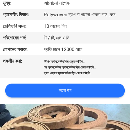
মূল্য:
আলোচনা সাপেক্ষ
নিয়ন্ত্রণ
প্যাকেজিং বিবরণ:
Polywoven ব্যাগ বা পাতলা পাতলা কাঠ কেস
যোগাযোগ
ডেলিভারি সময়:
10 কাজের দিন
করুন
পরিশোধের শর্ত:
টি / টি, এল / সি
যোগানের ক্ষমতা:
প্রতি মাসে 12000 রোল
উদ্ধৃতির
লক্ষণীয় করা:
,
উইঞ্চ অ্যাসবেস্টস ফ্রি ব্রেক লাইনিং
জন্য
,
নন অ্যাসবেস্টস অ্যাসবেস্টস ফ্রি ব্রেক লাইনিং
আবেদন
ব্রাস ওয়্যার অ্যাসবেস্টস ফ্রি ব্রেক লাইনিং
ভালো দাম
সাইট
ম্যাপ
PRIVACY