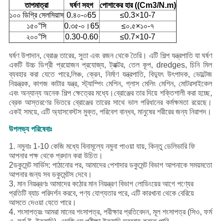
তাপমাত্রা
ঘর্ষণ সহগ
পোশাকের হার ((Cm3/N.m)
১০০ ডিগ্রি সেলসিয়াস
0.৪০-০65
≤0.3×10-7
১৫০°সি
0.৩৫-০।65
≤০.৫×১০-৭
২০০°সি
0.30-0.60
≤0.7×10-7
ঘর্ষণ উপাদান, ব্রোঞ্জ তারের, সুতা এবং রজন থেকে তৈরি। এটি শিল্প যন্ত্রপাতি যা ঘর্ষণ
একটি উচ্চ ডিগ্রী প্রয়োজন প্রযোজ্য, ট্রাক্টর, তেল কূপ, dredges, চিনি মিল
ব্যবহার করা যেতে পারে,লিঞ্চ, ক্রেন, নির্মাণ যন্ত্রপাতি, বিদ্যুৎ উৎপাদক, ভোল্টেজ
নিয়ন্ত্রক, কাগজ কাটার যন্ত্র, স্ট্যাম্পিং মেশিন, গ্লাস মেলিং মেশিন, মোটরসাইকেল
এবং অন্যান্য অনেক শিল্প ক্ষেত্রের মধ্যে।ব্রোঞ্জের তার দিয়ে শক্তিশালী করা হচ্ছে,
ব্রেক আস্তরণের ভিতরে ব্রোঞ্জের তারের সাথে ভাল পরিধানের কর্মক্ষমতা রয়েছে।
একই সময়ে, এটি অ্যাসবেস্টস মুক্ত, পরিবেশ বান্ধব, মানুষের শরীরের জন্য নিরাপদ।
উপলভ্য পরিষেবাঃ
1. নমুনাঃ 1-10 কেজি মধ্যে বিনামূল্যে নমুনা পাওয়া যায়, কিন্তু ডেলিভারি ফি
আপনার পক্ষ থেকে প্রদান করা উচিত।
2ডকুমেন্ট সার্ভিস: পাঠানোর পর, আমাদের পেশাদার ডকুমেন্ট বিভাগ আপনাকে সময়মতো
আপনার জন্য সব ডকুমেন্টস দেবে।
3. মান নিয়ন্ত্রণঃ আমাদের কঠোর মান নিয়ন্ত্রণ বিভাগ লোডিংয়ের আগে পণ্যের
প্রতিটি ব্যাচ পরিদর্শন করবে, পণ্য যোগ্যতার পরে, এটি কারখানা থেকে বেরিয়ে
আসতে দেওয়া যেতে পারে।
4. শংসাপত্রঃ আমরা মানের শংসাপত্র, পরীক্ষার প্রতিবেদন, মূল শংসাপত্র (সিও, ফর্ম