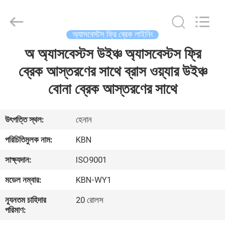
Zhengzhou
Kebona
Industry
Co.,
Ltd.
অ্যাসবেস্টস ফ্রি ব্রেক লাইনিং
All
Rights
Reserved.
অ অ্যাসবেস্টস উইঞ্চ অ্যাসবেস্টস ফ্রি
বাড়ি
ব্রেক আস্তরণের সাথে ব্রাস ওয়্যার উইঞ্চ
পণ্য
বোনা ব্রেক আস্তরণের সাথে
আমাদের
উৎপত্তি স্থল:
হেনান
সম্পর্কে
পরিচিতিমুলক নাম:
KBN
সাক্ষ্যদান:
ISO9001
কারখানা
মডেল নম্বার:
KBN-WY1
ভ্রমণ
ন্যূনতম চাহিদার
20 রোলস
পরিমাণ:
মান