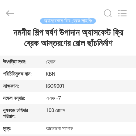
Zhengzhou
Kebona
Industry
Co.,
Ltd.
অ্যাসবেস্টস ফ্রি ব্রেক লাইনিং
All
Rights
Reserved.
নমনীয় শিল্প ঘর্ষণ উপাদান অ্যাসবেস্ট ফ্রি
বাড়ি
ব্রেক আস্তরণের রোল ছাঁচনির্মাণ
পণ্য
উৎপত্তি স্থল:
হেনান
আমাদের
পরিচিতিমুলক নাম:
KBN
সম্পর্কে
সাক্ষ্যদান:
ISO9001
মডেল নম্বার:
এএফ -7
কারখানা
ন্যূনতম চাহিদার
100 রোলস
ভ্রমণ
পরিমাণ:
মূল্য:
আলোচনা সাপেক্ষ
মান