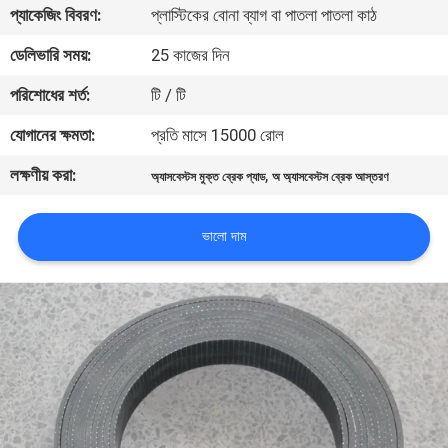
প্যাকেজিং বিবরণ:
প্লাস্টিকের বোনা ব্যাগ বা পাতলা পাতলা কাঠ
নিয়ন্ত্রণ
ডেলিভারি সময়:
25 কাজের দিন
যোগাযোগ
পরিশোধের শর্ত:
টি / টি
করুন
যোগানের ক্ষমতা:
প্রতি মাসে 15000 রোল
লক্ষণীয় করা:
,
অ্যাসবেস্টস মুক্ত ব্রেক প্যাড
অ অ্যাসবেস্টস ব্রেক আস্তরণ
উদ্ধৃতির
জন্য
ভালো দাম
আবেদন
সাইট
ম্যাপ
PRIVACY