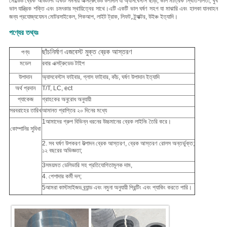
মোল্ডেড ব্রেক আউটলিং একটি নমনীয় এক্সট্রুডেড উপাদান যা অ্যাসবেস্টস ছাড়া, ভাল মাত্রিক স্থিতিশীলতা, খুব
ভাল যান্ত্রিক শক্তি এবং চমৎকার স্থায়িত্বের সাথে।এটি একটি ভাল ঘর্ষণ সহগ যা মাঝারি এবং হালকা যানবাহন
জন্য প্রযোজ্যযেমন মোটরসাইকেল, পিকআপ, লাইট ট্রাক, লিফট, ট্র্যাক্টর, উইঞ্চ ইত্যাদি।
পণ্যের তথ্যঃ
ছাঁচনির্মাণ এজবেস্ট মুক্ত ব্রেক আস্তরণ
পণ্য
মডেল
রবার এক্সট্রুডেড টাইপ
উপাদান
অ্যাসবেস্টস ফাইবার, গ্লাস ফাইবার, কাঁচ, ঘর্ষণ উপাদান ইত্যাদি
অর্থ প্রদান
T/T, LC, ect
প্যাকেজ
গ্রাহকের অনুরোধ অনুযায়ী
সরবরাহের তারিখ
আমানত প্রাপ্তির ২০ দিনের মধ্যে
1আমাদের গ্রুপ বিভিন্ন ধরনের উচ্চমানের ব্রেক লাইনিং তৈরি করে।
কোম্পানির সুবিধা
2. সব ঘর্ষণ উপকরণ উত্পাদন ব্রেক আস্তরণ, ব্রেক আস্তরণ রোলস অন্তর্ভুক্ত;
১২ বছরের অভিজ্ঞতা;
3সময়মত ডেলিভারি সহ প্রতিযোগিতামূলক দাম,
4. পেশাদার কর্মী দল;
5আমরা কাস্টমাইজড ব্র্যান্ড এবং নমুনা অনুযায়ী প্রিন্টিং এবং প্যাকিং করতে পারি।