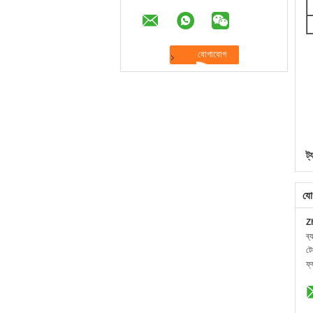
ট্
যো
Z
ব্
ট
ফ্