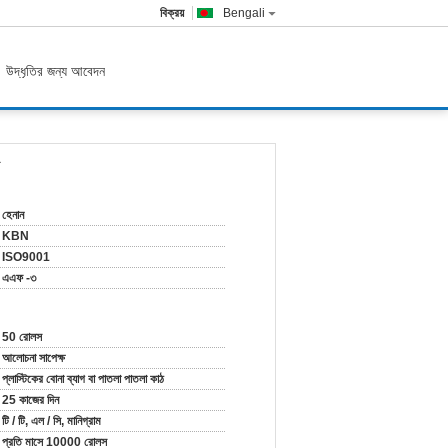
বিক্রয়
Bengali
উদ্ধৃতির জন্য আবেদন
য
হেনান
KBN
ISO9001
এএফ -৩
50 রোলস
আলোচনা সাপেক্ষ
প্লাস্টিকের বোনা ব্যাগ বা পাতলা পাতলা কাঠ
25 কাজের দিন
টি / টি, এল / সি, মানিগ্রাম
প্রতি মাসে 10000 রোলস