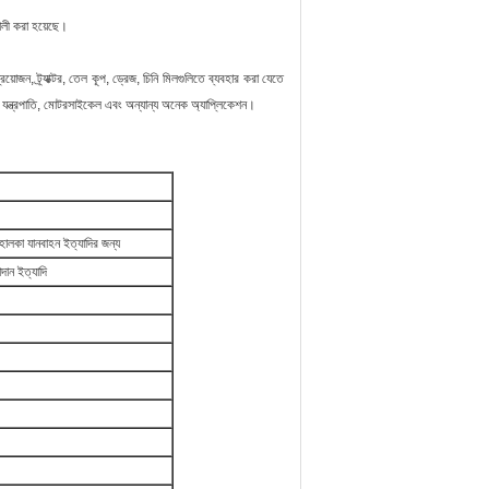
শালী করা হয়েছে।
রয়োজন, ট্র্যাক্টর, তেল কূপ, ড্রেজ, চিনি মিলগুলিতে ব্যবহার করা যেতে
 গলানোর যন্ত্রপাতি, মোটরসাইকেল এবং অন্যান্য অনেক অ্যাপ্লিকেশন।
ী ও হালকা যানবাহন ইত্যাদির জন্য
দান ইত্যাদি