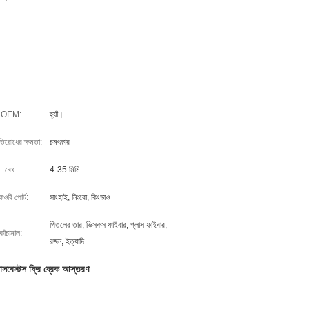
OEM:
হ্যাঁ।
তিরোধের ক্ষমতা:
চমৎকার
বেধ:
4-35 মিমি
ওবি পোর্ট:
সাংহাই, নিংবো, কিংডাও
পিতলের তার, ভিসকস ফাইবার, গ্লাস ফাইবার,
কাঁচামাল:
রজন, ইত্যাদি
যাসবেস্টস ফ্রি ব্রেক আস্তরণ