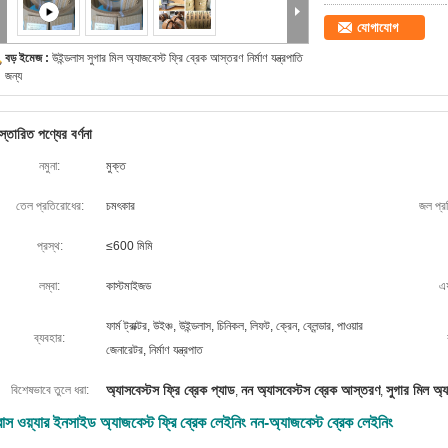
যোগাযোগ
বড় ইমেজ :
উইন্ডলাস সুগার মিল অ্যাজবেস্ট ফ্রি ব্রেক আস্তরণ নির্মাণ যন্ত্রপাতি
জন্য
স্তারিত পণ্যের বর্ণনা
নমুনা:
মুক্ত
তেল প্রতিরোধের:
চমৎকার
জল প্র
প্রস্থ:
≤600 মিমি
লম্বা:
কাস্টমাইজড
এফ
ফার্ম ট্রাক্টর, উইঞ্চ, উইন্ডলাস, চিনিকল, লিফট, ক্রেন, ব্লেন্ডার, পাওয়ার
ব্যবহার:
জেনারেটর, নির্মাণ যন্ত্রপাত
অ্যাসবেস্টস ফ্রি ব্রেক প্যাড
নন অ্যাসবেস্টস ব্রেক আস্তরণ
সুগার মিল অ্
বিশেষভাবে তুলে ধরা:
,
,
্রাস ওয়্যার ইনসাইড অ্যাজবেস্ট ফ্রি ব্রেক লেইনিং নন-অ্যাজবেস্ট ব্রেক লেইনিং