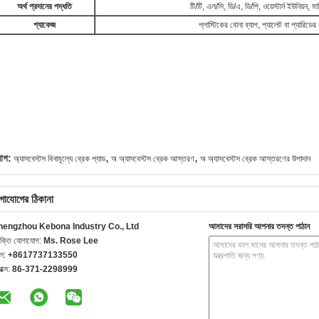
অর্থ প্রদানের পদ্ধতি
টি/টি, এল/সি, ডি/এ, ডি/পি, ওয়েস্টার্ন ইউনিয়ন, মা
প্যাকেজ
প্লাস্টিকের বোনা ব্যাগ, প্যালেট বা প্যারিডের ব
,
,
যাগ:
অ্যাসবেস্টস বিনামূল্যে ব্রেক প্যাড
অ অ্যাসবেস্টস ব্রেক আস্তরণ
অ অ্যাসবেস্টস ব্রেক আস্তরণের উপাদান
গাযোগের ঠিকানা
hengzhou Kebona Industry Co., Ltd
আমাদের সরাসরি আপনার তদন্ত পাঠান
যক্তি যোগাযোগ:
Ms. Rose Lee
েল:
+8617737133550
যাক্স:
86-371-2298999