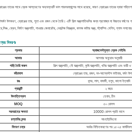
রোঞ্জের তারের সাথে ব্রেক আস্তরণের অভ্যন্তরটি ভাল পারফরম্যান্সের সাথে রয়েছে, কারণ ব্রোঞ্জের তারের দ্বারা শক্তি
া
ঘর্ষণ উপকরণ, ব্রোঞ্জের তার, সুতা এবং রজন থেকে তৈরি। এটি শিল্প যন্ত্রপাতিগুলির জন্য প্রযোজ্য যা উচ্চতর ঘর্ষণের প্
রে,লিঞ্চ, ক্রেন, নির্মাণ যন্ত্রপাতি, পাওয়ার জেনারেটর, ভোল্টেজ নিয়ন্ত্রক, কাগজ কাটার যন্ত্র, স্ট্যাম্পিং মেশিন, গ্লাস
্যের বিবরণঃ
প্রকার
অ্যাজবেস্টমুক্ত ব্রেক লেইনিং
আকার
আপনার অনুরোধ অনুযায়ী
গাড়ি তৈরি করুন
শিল্প যন্ত্রপাতি, নৌ যন্ত্রপাতি, কৃষি যন্ত্রপাতি, খনির যন্ত্রপাতি এবং ভার
কাঁচামাল
ব্রোঞ্জের তার, রজন, নন-আস্বেস্টস ফাইবার, ঘর্ষণ উপা
রঙ
ধূসর, লাল, বাদামী, হলুদ, কালো ইত্যাদি
গ্যারান্টি
২ বছর
উৎপত্তিস্থল
হেনান, চীন
MOQ
৫০ রোলস
সরবরাহের ক্ষমতা
10000 রোলস প্রতি মাসে
রপ্তানির বন্দর
সাংহাই/নিংবো
বিতরণ চক্র
অর্ডার নিশ্চিতকরণের পর ১৫-২৫ কার্যদিবস