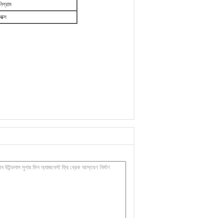
নিগ্রাম
াক্স