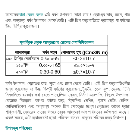
আমাদের
বোনা ব্রেক ব্লক
এটি ঘর্ষণ উপকরণ, তামা তার / ব্রোঞ্জের তার, রজন, গার
এবং অন্যান্য ঘর্ষণ উপকরণ থেকে তৈরি। এটি শিল্প যন্ত্রপাতিতে প্রযোজ্য যা ঘর্ষণের
উচ্চ ডিগ্রি প্রয়োজন।
ফ্যাব্রিক ব্রেক আস্তরণের রোলের স্পেসিফিকেশন
তাপমাত্রা
ঘর্ষণ সহগ
পোশাকের হার ((Cm3/N.m)
১০০ ডিগ্রি সেলসিয়াস
0.৪০-০65
≤0.3×10-7
১৫০°সি
0.৩৫-০।65
≤০.৫×১০-৭
২০০°সি
0.30-0.60
≤0.7×10-7
ঘর্ষণ উপাদান, ব্রোঞ্জের তার, সুতা এবং রজন থেকে তৈরি। এটি শিল্প যন্ত্রপাতিগুলির
জন্য প্রযোজ্য যা উচ্চ ডিগ্রী ঘর্ষণের প্রয়োজন, ট্র্যাক্টর, তেল কূপ, ড্রেজ, চিনি
মিলগুলিতে ব্যবহার করা যেতে পারে,লিঞ্চ, ক্রেন, নির্মাণ যন্ত্রপাতি, বিদ্যুৎ উৎপাদক,
ভোল্টেজ নিয়ন্ত্রক, কাগজ কাটার যন্ত্র, স্ট্যাম্পিং মেশিন, গ্লাস মেলিং মেশিন,
মোটরসাইকেল এবং অন্যান্য অনেক শিল্প ক্ষেত্রের মধ্যে।
ব্রোঞ্জের তারের দ্বারা
শক্তিশালী, ব্রোঞ্জের তারের ভিতরে ব্রেক আস্তরণ ভাল পরিধানের কর্মক্ষমতা আছে।
একই সময়ে, এটি অ্যাজবেস্ট ছাড়া, পরিবেশ বান্ধব, মানুষের শরীরের জন্য নিরাপদ।
উপলভ্য পরিষেবাঃ