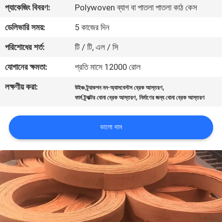
প্যাকেজিং বিবরণ:
Polywoven ব্যাগ বা পাতলা পাতলা কাঠ কেস
নিয়ন্ত্রণ
ডেলিভারি সময়:
5 কাজের দিন
যোগাযোগ
পরিশোধের শর্ত:
টি / টি, এল / সি
করুন
যোগানের ক্ষমতা:
প্রতি মাসে 12000 রোল
লক্ষণীয় করা:
,
উইঞ্চ ট্র্যাকশন নন-অ্যাসবেস্টস ব্রেক আস্তরণ
উদ্ধৃতির
,
ফার্ম ট্র্যাক্টর বোনা ব্রেক আস্তরণ
নির্মাণের জন্য বোনা ব্রেক আস্তরণ
জন্য
আবেদন
ভালো দাম
সাইট
ম্যাপ
PRIVACY