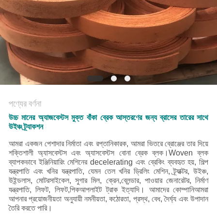
POLICY
পণ্যের বর্ণনা
উচ্চ মানের অ্যাজবেস্টস মুক্ত বাঁকা ব্রেক আস্তরণের জন্য ব্রাসের তারের সাথে
উইঞ্চ ট্র্যাকশন
আমরা একজন পেশাদার নির্মাতা এবং রপ্তানিকারক, আমরা ভিতরে ব্রোঞ্জের তার দিয়ে
শক্তিশালী অ্যাসবেস্টস এবং অ্যাসবেস্টস বোনা ব্রেক ব্লক।Woven ব্লক
ব্যাপকভাবে ইঞ্জিনিয়ারিং মেশিনের decelerating এবং ব্রেকিং ব্যবহৃত হয়, শিল্প
যন্ত্রপাতি এবং খনির যন্ত্রপাতি, যেমন তেল খনির ড্রিলিং মেশিন, ট্র্যাক্টর, উইঞ্চ,
উইন্ডলাস, মোটরসাইকেল, সুগার মিল, ক্রেন,ব্লেন্ডার, পাওয়ার জেনারেটর, নির্মাণ
যন্ত্রপাতি, লিফট, লিফট,পিকআপলাইট ট্রাক ইত্যাদি।
আমাদের কোম্পানি
আমরা
আপনার প্রয়োজনীয়তা অনুযায়ী নমনীয়তা, কঠোরতা, প্রস্থ, বেধ, দৈর্ঘ্য এবং উপাদান
তৈরি করতে পারি।