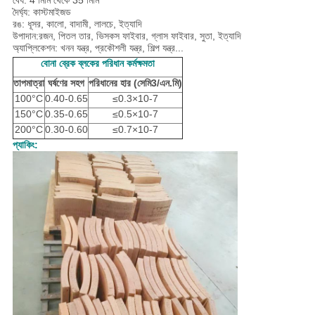
বেধ: 4 মিমি থেকে 35 মিমি
দৈর্ঘ্য: কাস্টমাইজড
রঙ: ধূসর, কালো, বাদামী, লালচে, ইত্যাদি
উপাদান:
রজন,
পিতল তার, ভিসকস ফাইবার, গ্লাস ফাইবার, সুতা, ইত্যাদি
অ্যাপ্লিকেশন: খনন যন্ত্র, প্রকৌশলী যন্ত্র, শিল্প যন্ত্র...
বোনা ব্রেক ব্লকের পরিধান কর্মক্ষমতা
তাপমাত্রা
ঘর্ষণের সহগ
পরিধানের হার (সেমি
3/এন.মি)
100°C
0.40-0.65
≤0.3×10-7
150°C
0.35-0.65
≤0.5×10-7
200°C
0.30-0.60
≤0.7×10-7
প্যাকিং: