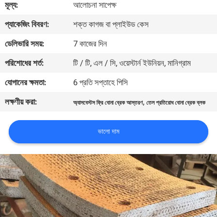
মূল্য:
আলোচনা সাপেক্ষ
নিয়ন্ত্রণ
প্যাকেজিং বিবরণ:
শক্ত কাগজ বা প্লাইউড কেস
যোগাযোগ
ডেলিভারি সময়:
7 কাজের দিন
করুন
পরিশোধের শর্ত:
টি / টি, এল / সি, ওয়েস্টার্ন ইউনিয়ন, মানিগ্রাম
যোগানের ক্ষমতা:
6 প্রতি সপ্তাহে পিসি
উদ্ধৃতির
লক্ষণীয় করা:
,
অ্যাসবেস্টস ফ্রি বোনা ব্রেক আস্তরণ
তেল প্রতিরোধ বোনা ব্রেক ব্লক
জন্য
আবেদন
ভালো দাম
সাইট
ম্যাপ
PRIVACY