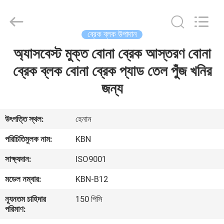
Zhengzhou
Kebona
Industry
Co.,
Ltd.
ব্রেক ব্লক উপাদান
All
Rights
Reserved.
অ্যাসবেস্ট মুক্ত বোনা ব্রেক আস্তরণ বোনা
বাড়ি
ব্রেক ব্লক বোনা ব্রেক প্যাড তেল পুঁজ খনির
পণ্য
জন্য
আমাদের
উৎপত্তি স্থল:
হেনান
সম্পর্কে
পরিচিতিমুলক নাম:
KBN
সাক্ষ্যদান:
ISO9001
কারখানা
মডেল নম্বার:
KBN-B12
ভ্রমণ
ন্যূনতম চাহিদার
150 পিসি
পরিমাণ:
মান