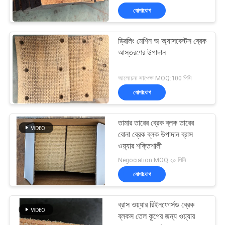
যোগাযোগ
ড্রিলিং মেশিন অ অ্যাসবেস্টস ব্রেক
আস্তরণের উপাদান
আলোচনা সাপেক্ষ MOQ:100 পিসি
যোগাযোগ
তামার তারের ব্রেক ব্লক তারের
বোনা ব্রেক ব্লক উপাদান ব্রাস
ওয়্যার শক্তিশালী
Negociation MOQ:২০ পিসি
যোগাযোগ
ব্রাস ওয়্যার রিইনফোর্সড ব্রেক
ব্লকস তেল কূপের জন্য ওয়্যার