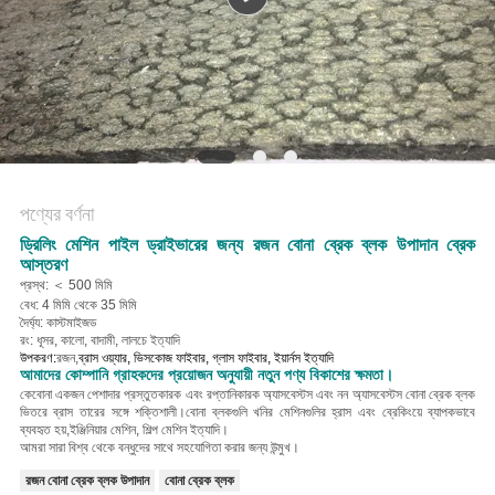
POLICY
পণ্যের বর্ণনা
ড্রিলিং মেশিন পাইল ড্রাইভারের জন্য রজন বোনা ব্রেক ব্লক উপাদান ব্রেক
আস্তরণ
প্রস্থ: ＜ 500 মিমি
বেধ: 4 মিমি থেকে 35 মিমি
দৈর্ঘ্য: কাস্টমাইজড
রং: ধূসর, কালো, বাদামী, লালচে ইত্যাদি
উপকরণ:
রজন,
ব্রাস ওয়্যার, ভিসকোজ ফাইবার, গ্লাস ফাইবার, ইয়ার্নস ইত্যাদি
আমাদের কোম্পানি গ্রাহকদের প্রয়োজন অনুযায়ী নতুন পণ্য বিকাশের ক্ষমতা।
কেবোনা একজন পেশাদার প্রস্তুতকারক এবং রপ্তানিকারক অ্যাসবেস্টস এবং নন অ্যাসবেস্টস বোনা ব্রেক ব্লক
ভিতরে ব্রাস তারের সঙ্গে শক্তিশালী।বোনা ব্লকগুলি খনির মেশিনগুলির হ্রাস এবং ব্রেকিংয়ে ব্যাপকভাবে
ব্যবহৃত হয়,
ইঞ্জিনিয়ার মেশিন, শিল্প মেশিন ইত্যাদি
।
আমরা সারা বিশ্ব থেকে বন্ধুদের সাথে সহযোগিতা করার জন্য উন্মুখ।
রজন বোনা ব্রেক ব্লক উপাদান
বোনা ব্রেক ব্লক