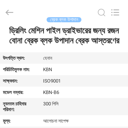
Zhengzhou
Kebona
Industry
Co.,
Ltd.
ব্রেক ব্লক উপাদান
All
Rights
Reserved.
ড্রিলিং মেশিন পাইল ড্রাইভারের জন্য রজন
বাড়ি
বোনা ব্রেক ব্লক উপাদান ব্রেক আস্তরণের
পণ্য
উৎপত্তি স্থল:
হেনান
আমাদের
পরিচিতিমুলক নাম:
KBN
সম্পর্কে
সাক্ষ্যদান:
ISO9001
মডেল নম্বার:
KBN-B6
কারখানা
ন্যূনতম চাহিদার
300 পিসি
ভ্রমণ
পরিমাণ:
মূল্য:
আলোচনা সাপেক্ষ
মান