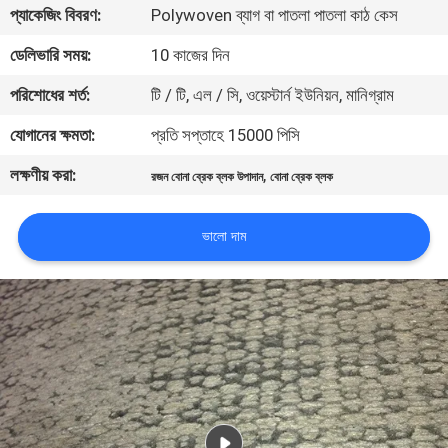
প্যাকেজিং বিবরণ:
Polywoven ব্যাগ বা পাতলা পাতলা কাঠ কেস
নিয়ন্ত্রণ
ডেলিভারি সময়:
10 কাজের দিন
যোগাযোগ
পরিশোধের শর্ত:
টি / টি, এল / সি, ওয়েস্টার্ন ইউনিয়ন, মানিগ্রাম
করুন
যোগানের ক্ষমতা:
প্রতি সপ্তাহে 15000 পিসি
লক্ষণীয় করা:
,
রজন বোনা ব্রেক ব্লক উপাদান
বোনা ব্রেক ব্লক
উদ্ধৃতির
জন্য
ভালো দাম
আবেদন
সাইট
ম্যাপ
PRIVACY