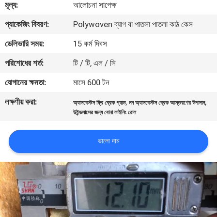
মূল্য:
আলোচনা সাপেক্ষ
নিয়ন্ত্রণ
প্যাকেজিং বিবরণ:
Polywoven ব্যাগ বা পাতলা পাতলা কাঠ কেস
যোগাযোগ
ডেলিভারি সময়:
15 কর্ম দিবস
করুন
পরিশোধের শর্ত:
টি / টি, এল / সি
যোগানের ক্ষমতা:
মাসে 600 টন
উদ্ধৃতির
লক্ষণীয় করা:
,
,
অ্যাসবেস্টস ফ্রি ব্রেক প্যাড
নন অ্যাসবেস্টস ব্রেক আস্তরণের উপাদান
জন্য
উইন্ডলাসের জন্য বোনা লাইনিং রোল
আবেদন
ভালো দাম
সাইট
ম্যাপ
PRIVACY