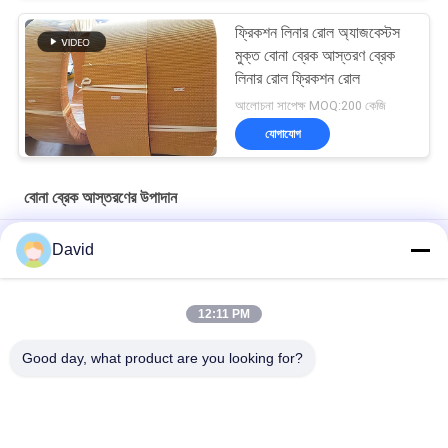
ফ্রিকশন লিনার রোল অ্যাজবেস্টস
মুক্ত বোনা ব্রেক আস্তরণ ব্রেক
লিনার রোল ফ্রিকশন রোল
আলোচনা সাপেক্ষ MOQ:200 কেজি
যোগাযোগ
বোনা ব্রেক আস্তরণের উপাদান
Drawworks Woven Brake Lining Brake Lining Roll with Brass
David
Wire Inside for Windlass
মুরিং উইঞ্চ বোনা ব্রেক লাইনিং অটোমোটিভ ব্রেক লাইনিং উপাদান ব্রাস সহ
12:11 PM
কাস্টমাইজড অ অ্যাসবেস্টস বোনা ব্রেক আস্তরণের উপাদান জন্য মোরিং উইঞ্চ উইন্ডলাস
Good day, what product are you looking for?
সব