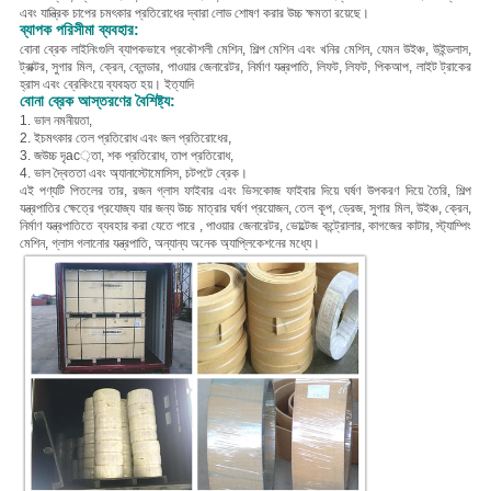
এবং যান্ত্রিক চাপের চমৎকার প্রতিরোধের দ্বারা লোড শোষণ করার উচ্চ ক্ষমতা রয়েছে।
ব্যাপক পরিসীমা ব্যবহার:
বোনা ব্রেক লাইনিংগুলি ব্যাপকভাবে প্রকৌশলী মেশিন, শিল্প মেশিন এবং খনির মেশিন, যেমন উইঞ্চ, উইন্ডলাস,
ট্রাক্টর, সুগার মিল, ক্রেন, ব্লেন্ডার, পাওয়ার জেনারেটর, নির্মাণ যন্ত্রপাতি, লিফট, লিফট, পিকআপ, লাইট ট্রাকের
হ্রাস এবং ব্রেকিংয়ে ব্যবহৃত হয়। ইত্যাদি
বোনা ব্রেক আস্তরণের বৈশিষ্ট্য:
1. ভাল নমনীয়তা,
2. ই
চমৎকার তেল প্রতিরোধ এবং জল প্রতিরোধের,
3. জ
উচ্চ দৃac়তা, শক প্রতিরোধ, তাপ প্রতিরোধ,
4. ভাল দ্বৈততা এবং অ্যানাস্টোমোসিস, চটপটে ব্রেক।
এই পণ্যটি পিতলের তার, রজন গ্লাস ফাইবার এবং ভিসকোজ ফাইবার দিয়ে ঘর্ষণ উপকরণ দিয়ে তৈরি, শিল্প
যন্ত্রপাতির ক্ষেত্রে প্রযোজ্য যার জন্য উচ্চ মাত্রার ঘর্ষণ প্রয়োজন, তেল কূপ, ড্রেজ, সুগার মিল, উইঞ্চ, ক্রেন,
নির্মাণ যন্ত্রপাতিতে ব্যবহার করা যেতে পারে , পাওয়ার জেনারেটর, ভোল্টেজ কন্ট্রোলার, কাগজের কাটার, স্ট্যাম্পিং
মেশিন, গ্লাস গলানোর যন্ত্রপাতি, অন্যান্য অনেক অ্যাপ্লিকেশনের মধ্যে।