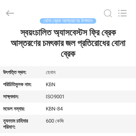
Zhengzhou
Kebona
Industry
Co.,
Ltd.
বোনা ব্রেক আস্তরণের উপাদান
All
Rights
Reserved.
স্বয়ংচালিত অ্যাসবেস্টস ফ্রি ব্রেক
বাড়ি
আস্তরণের চমৎকার জল প্রতিরোধের বোনা
পণ্য
ব্রেক
আমাদের
উৎপত্তি স্থল:
হেনান
সম্পর্কে
পরিচিতিমুলক নাম:
KBN
সাক্ষ্যদান:
ISO9001
কারখানা
মডেল নম্বার:
KBN-84
ভ্রমণ
ন্যূনতম চাহিদার
600 কেজি
পরিমাণ:
মান