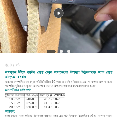
POLICY
পণ্যের বর্ণনা
অ্যাঙ্কর উইঞ্চ ব্রাউন বোনা ব্রেক আস্তরণের উপাদান উইন্ডলাসের জন্য বোনা
আস্তরণের রোল
আমাদের কোম্পানির বোনা ব্রেক লাইনিং তৈরিতে 10 বছরেরও বেশি অভিজ্ঞতা রয়েছে, যা আপনার এবং আমাদের
পারস্পরিক সুবিধা এবং মুনাফা আনতে পারে।আমরা আপনাকে আমাদের কারখানায় স্বাগত জানাই
ভাল পরিধান কর্মক্ষমতা:
ইন্টারফেস তাপমাত্রা
ঘর্ষণ গুণাঙ্ক
পরিধান হার (CM3/NM)
100 ° সে
0.40-0.65
≤0.7 × 10-7
150। সে
0.35-0.65
≤1.1 × 10-7
200 ° সে
0.30-0.60
≤1.3 × 10-7
কাচামাল:
খ
রাস ওয়্যার, গ্লাস ফাইবার, ভিসকোজ ফাইবার, রজন এবং ঘর্ষণ উপকরণ ইত্যাদি
এর ঘর্ষণের সহগের প্রভাব