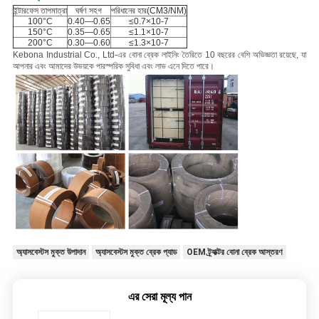
ইন্টারফেস তাপমাত্রা
ঘর্ষণ সহগ
পরিধানের হার(CM3/NM)
100°C
0.40—0.65
≤0.7×10-7
150°C
0.35—0.65
≤1.1×10-7
200°C
0.30—0.60
≤1.3×10-7
Kebona Industrial Co., Ltd-এর বোনা ব্রেক লাইনিং তৈরিতে 10 বছরের বেশি অভিজ্ঞতা রয়েছে, যা
আপনার এবং আমাদের উভয়কে পারস্পরিক সুবিধা এবং লাভ এনে দিতে পারে।
অ্যাসবেস্টস মুক্ত উপাদান
অ্যাসবেস্টস মুক্ত ব্রেক প্যাড
OEM ট্র্যাক্টর বোনা ব্রেক আস্তরণ
এর সেরা মূল্য পান