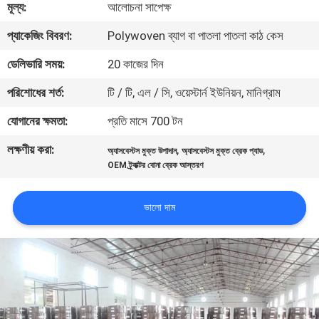
মূল্য:
আলোচনা সাপেক্ষ
নিয়ন্ত্রণ
প্যাকেজিং বিবরণ:
Polywoven ব্যাগ বা পাতলা পাতলা কাঠ কেস
যোগাযোগ
ডেলিভারি সময়:
20 কাজের দিন
করুন
পরিশোধের শর্ত:
টি / টি, এল / সি, ওয়েস্টার্ন ইউনিয়ন, মানিগ্রাম
যোগানের ক্ষমতা:
প্রতি মাসে 700 টন
উদ্ধৃতির
লক্ষণীয় করা:
,
,
অ্যাসবেস্টস মুক্ত উপাদান
অ্যাসবেস্টস মুক্ত ব্রেক প্যাড
জন্য
OEM ট্র্যাক্টর বোনা ব্রেক আস্তরণ
আবেদন
ভালো দাম
সাইট
ম্যাপ
PRIVACY