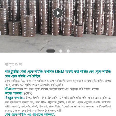
POLICY
পণ্যের বর্ণনা
ফার্ম ট্র্যাক্টর বোনা ব্রেক লাইনিং উপাদান OEM অফার করা কাস্টম বেধ ব্রেক লাইনিং
বোনা ব্রেক লাইনিং-এর বৈশিষ্ট্য:
ভালো নমনীয়তা, উচ্চ দৃঢ়তা, শক প্রতিরোধক, তাপ প্রতিরোধী, ভালো দ্বৈততা এবং অ্যানাস্টোমোসিস, চটপটে
ব্রেক, চমৎকার তেল প্রতিরোধ এবং জল প্রতিরোধ ইত্যাদি।
কাঁচামাল:
পিতলের তার, রজন, গ্লাস ফাইবার, ভিসকস ফাইবার এবং অন্যান্য ঘর্ষণ উপাদান, ইত্যাদি
কাজের অবস্থা:
200°C
বিস্তৃত ব্যবহার:
এটি প্রকৌশলী মেশিন, শিল্প মেশিন এবং খনির মেশিনগুলির গতি কমানো এবং ব্রেকিং-এর
জন্য ব্যাপকভাবে ব্যবহৃত হয়, যেমন উইঞ্চ, উইন্ডলাস, ট্র্যাক্টর, সুগার মিল, ক্রেন, ব্লেন্ডার, পাওয়ার জেনারেটর,
নির্মাণ যন্ত্রপাতি, এলিভেটর, লিফট, পিকআপ, হালকা ট্রাক, ইত্যাদি।
আমরা আপনার অনুরোধ অনুযায়ী নমনীয়তা,
কঠোরতা, প্রস্থ, বেধ, দৈর্ঘ্য এবং উপাদান তৈরি করতে পারি।
বোনা ব্রেক লাইনিং-এর পরিধানের কর্মক্ষমতা: