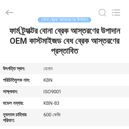
Zhengzhou
Kebona
Industry
Co.,
Ltd.
বোনা ব্রেক আস্তরণের উপাদান
All
Rights
Reserved.
ফার্ম ট্র্যাক্টর বোনা ব্রেক আস্তরণের উপাদান
বাড়ি
OEM কাস্টমাইজড বেধ ব্রেক আস্তরণের
পণ্য
প্রস্তাবিত
আমাদের
উৎপত্তি স্থল:
হেনান
সম্পর্কে
পরিচিতিমুলক নাম:
KBN
সাক্ষ্যদান:
ISO9001
কারখানা
মডেল নম্বার:
KBN-83
ভ্রমণ
ন্যূনতম চাহিদার
600 কেজি
পরিমাণ:
মান