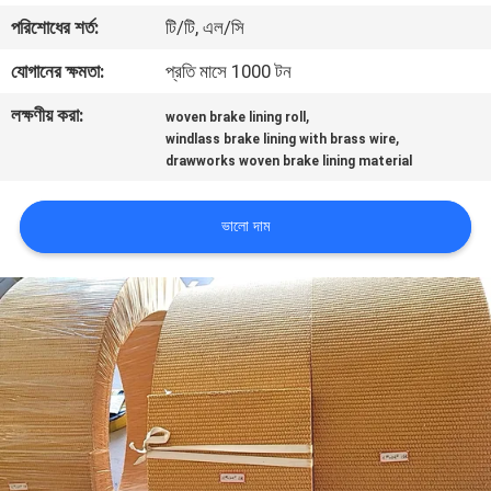
নিয়ন্ত্রণ
পরিশোধের শর্ত:
টি/টি, এল/সি
যোগানের ক্ষমতা:
প্রতি মাসে 1000 টন
যোগাযোগ
লক্ষণীয় করা:
,
woven brake lining roll
করুন
,
windlass brake lining with brass wire
drawworks woven brake lining material
উদ্ধৃতির
ভালো দাম
জন্য
আবেদন
সাইট
ম্যাপ
PRIVACY