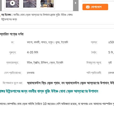
যোগাযোগ
বড় ইমেজ :
নমনীয় বোনা ব্রেক আস্তরণের উপাদান ব্ল্যাক মুরিং উইঞ্চ নোঙ্গর
উইন্ডলাসের জন্য
স্তারিত পণ্যের বর্ণনা
রং:
কালো, বাদামী, লালচে, হলুদ। ধূসর, ইত্যাদি
প্রস্থ:
≤500
পুরুত্ব:
4-35 মিমি
দৈর্ঘ্য:
5 মি,
ব্যবহারসমূহ:
উইঞ্চ, ট্রাক্টর, চিনিকল, ক্রেন, ইত্যাদি
বিনামূল্যে নমুনা:
হ্যাঁ
তেল প্রতিরোধের:
চমৎকার
পানি প্রতিরোধী:
চমৎক
অ্যাসবেস্টস ফ্রি ব্রেক প্যাড
নন অ্যাসবেস্টস ব্রেক আস্তরণের উপাদান
উই
বিশেষভাবে তুলে ধরা:
,
,
োঙ্গর উইন্ডলাসের জন্য নমনীয় বাল্ক মুরিং উইঞ্চ বোনা ব্রেক আস্তরণের উপাদান
াদের কোম্পানির বোনা ব্রেক লাইনিং তৈরিতে 10 বছরেরও বেশি অভিজ্ঞতা রয়েছে, যা আপনার এবং আমাদের পারস্পরিক স