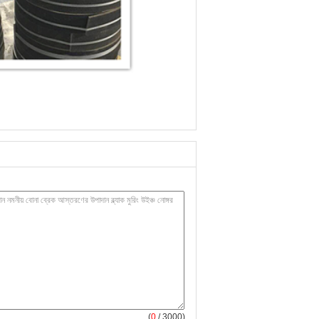
(
0
/ 3000)