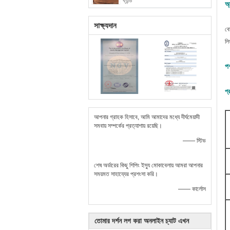
ব্যান্ড
অ্
সাক্ষ্যদান
বো
লি
প
প্
আপনার গ্রাহক হিসাবে, আমি আমাদের মধ্যে দীর্ঘমেয়াদী
সমবায় সম্পর্কের প্রত্যাশায় রয়েছি।
—— স্টিভ
শেষ অর্ডারের কিছু শিপিং ইস্যু মোকাবেলায় আমরা আপনার
সময়মত সাহায্যের প্রশংসা করি।
—— কার্লোস
তোমার দর্শন লগ করা অনলাইন চ্যাট এখন