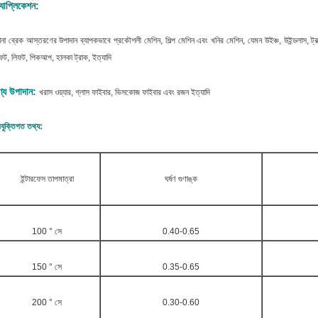
যাপ্লিকেশন:
না ব্রেক আস্তরণের উপাদান ব্যাপকভাবে প্রকৌশলী মেশিন, শিল্প মেশিন এবং খনির মেশিন, যেমন উইঞ্চ, উইন্ডলাস, ট্রাক্টর, 
ফট, লিফট, পিকআপ, হালকা ট্রাক, ইত্যাদি
ণ্য উপাদান:
খ
রাস ওয়্যার, গ্লাস ফাইবার, ভিসকোজ ফাইবার এবং রজন ইত্যাদি
রযুক্তিগত তথ্য:
ইন্টারফেস তাপমাত্রা
ঘর্ষণ গুণাঙ্ক
100 ° সে
0.40-0.65
150 ° সে
0.35-0.65
200 ° সে
0.30-0.60