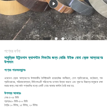
POLICY
পণ্যের বর্ণনা
সামুদ্রিক উইন্ডলাস ক্যাপস্টান লিফটের জন্য মোরিং উইঞ্চ বোনা ব্রেক আস্তরণের
উপাদান
পণ্যের পারফরম্যান্সঃ
ওয়েভেন ব্রেক আস্তরণের উপাদানটির বৈশিষ্ট্যগুলি রয়েছে
উচ্চ নমনীয়তা, তেল প্রতিরোধের, কঠোরতা, শক
প্রতিরোধের, পরিধানযোগ্যতা, ফিটনেস
এটি পরিবেশের গুণমান উন্নত করতে এবং দূষণের বিরুদ্ধে মানুষকে রক্ষা
করার জন্য সেরা ঘর্ষণ পণ্যগুলির মধ্যে একটি।
তার আকার কাস্টম তৈরি করা হয়.
উপলব্ধ আকারঃ
বেধঃ ৪-৩৫ মিমি
প্রস্থঃ৫০ মিমি-৫০০ মিমি
দৈর্ঘ্যঃ ১০ মিটার, ১৫ মিটার, ২০ মিটার