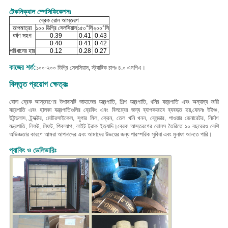
টেকনিক্যাল স্পেসিফিকেশনঃ
ব্রেক রোল আস্তরণ
তাপমাত্রা
১০০ ডিগ্রি সেলসিয়াস
১৫০°সি
২০০°সি
ঘর্ষণ সহগ
0.39
0.41
0.43
0.40
0.41
0.42
পরিধানের হার
0.12
0.28
0.27
কাজের শর্ত:
১০০-২০০ ডিগ্রি সেলসিয়াস, স্ট্যাটিক চাপঃ ৪.০ এমপিএ।
বিস্তৃত প্রয়োগ ক্ষেত্রঃ
বোনা ব্রেক আস্তরণের উপাদানটি জাহাজের যন্ত্রপাতি, শিল্প যন্ত্রপাতি, খনির যন্ত্রপাতি এবং অন্যান্য ভারী
যন্ত্রপাতি এবং হালকা যন্ত্রপাতিগুলির ব্রেকিং এবং বিলম্বের জন্য ব্যাপকভাবে ব্যবহৃত হয়,
যেমনঃ উইঞ্চ,
উইন্ডলাস, ট্র্যাক্টর, মোটরসাইকেল, সুগার মিল, ক্রেন, তেল খনি খনন, ব্লেন্ডার, পাওয়ার জেনারেটর, নির্মাণ
যন্ত্রপাতি, লিফট, লিফট, পিকআপ, লাইট ট্রাক ইত্যাদি।
ব্রেক আস্তরণের রোলস তৈরিতে ১০ বছরেরও বেশি
অভিজ্ঞতার কারণে আমরা আপনাদের এবং আমাদের উভয়ের জন্য পারস্পরিক সুবিধা এবং মুনাফা আনতে পারি।
প্যাকিং ও ডেলিভারিঃ