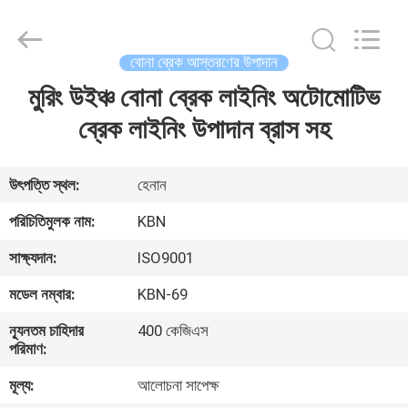
Zhengzhou
Kebona
Industry
Co.,
Ltd.
বোনা ব্রেক আস্তরণের উপাদান
All
Rights
Reserved.
মুরিং উইঞ্চ বোনা ব্রেক লাইনিং অটোমোটিভ
বাড়ি
ব্রেক লাইনিং উপাদান ব্রাস সহ
পণ্য
উৎপত্তি স্থল:
হেনান
আমাদের
পরিচিতিমুলক নাম:
KBN
সম্পর্কে
সাক্ষ্যদান:
ISO9001
মডেল নম্বার:
KBN-69
কারখানা
ন্যূনতম চাহিদার
400 কেজিএস
ভ্রমণ
পরিমাণ:
মূল্য:
আলোচনা সাপেক্ষ
মান