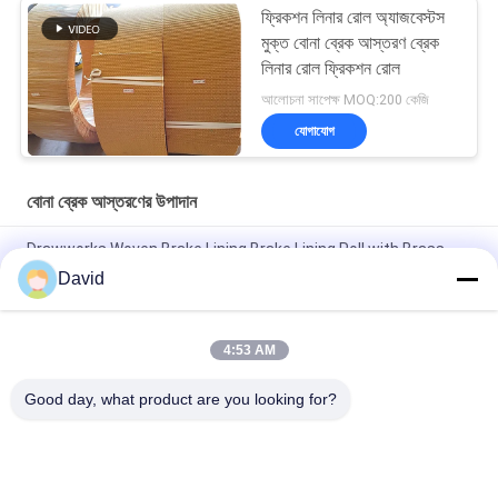
ফ্রিকশন লিনার রোল অ্যাজবেস্টস
মুক্ত বোনা ব্রেক আস্তরণ ব্রেক
লিনার রোল ফ্রিকশন রোল
আলোচনা সাপেক্ষ MOQ:200 কেজি
যোগাযোগ
বোনা ব্রেক আস্তরণের উপাদান
Drawworks Woven Brake Lining Brake Lining Roll with Brass
Wire Inside for Windlass
David
কাস্টমাইজড অ অ্যাসবেস্টস বোনা ব্রেক আস্তরণের উপাদান জন্য মোরিং উইঞ্চ উইন্ডলাস
4:53 AM
ফার্ম ট্র্যাক্টর বোনা ব্রেক আস্তরণের উপাদান OEM কাস্টমাইজড বেধ ব্রেক আস্তরণের
প্রস্তাবিত
Good day, what product are you looking for?
সব