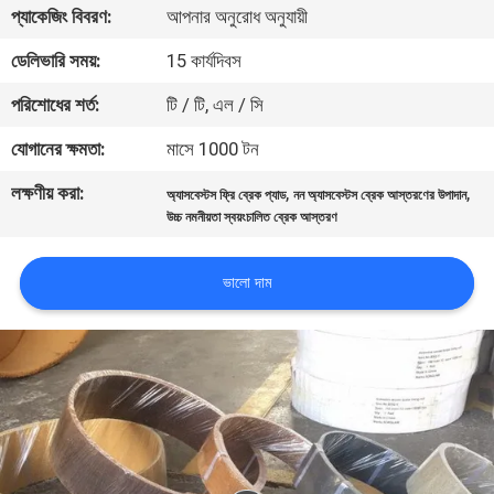
প্যাকেজিং বিবরণ:
আপনার অনুরোধ অনুযায়ী
নিয়ন্ত্রণ
ডেলিভারি সময়:
15 কার্যদিবস
যোগাযোগ
পরিশোধের শর্ত:
টি / টি, এল / সি
করুন
যোগানের ক্ষমতা:
মাসে 1000 টন
লক্ষণীয় করা:
,
,
অ্যাসবেস্টস ফ্রি ব্রেক প্যাড
নন অ্যাসবেস্টস ব্রেক আস্তরণের উপাদান
উদ্ধৃতির
উচ্চ নমনীয়তা স্বয়ংচালিত ব্রেক আস্তরণ
জন্য
আবেদন
ভালো দাম
সাইট
ম্যাপ
PRIVACY