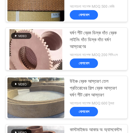
POLICY
আলোচনা সাপেক্ষ MOQ:500 কেজি
যোগাযোগ
ঘর্ষণ শীট ব্রেক ডিস্ক দাঁত ব্রেক
লাইনিং দাঁত ডিস্ক দাঁত ঘর্ষণ
আস্তরণের
আলোচনা সাপেক্ষ MOQ:200 পিসিএস
যোগাযোগ
উইঞ্চ ব্রেক আস্তরণ তেল
প্রতিরোধের শিল্প ব্রেক আস্তরণ
ঘর্ষণ শীট রোল আস্তরণ
আলোচনা সাপেক্ষ MOQ:600 টুকরা
যোগাযোগ
কাস্টমাইজড আকার অ অ্যাসবেস্টস