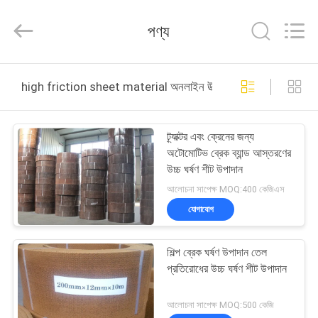
Zhengzhou
Kebona
Industry
পণ্য
Co.,
Ltd.
All
Rights
Reserved.
বাড়ি
high friction sheet material অনলাইন উত্পাদন
পণ্য
ট্র্যাক্টর এবং ক্রেনের জন্য
অটোমোটিভ ব্রেক ব্যান্ড আস্তরণের
আমাদের
উচ্চ ঘর্ষণ শীট উপাদান
সম্পর্কে
আলোচনা সাপেক্ষ MOQ:400 কেজিএস
যোগাযোগ
কারখানা
শিল্প ব্রেক ঘর্ষণ উপাদান তেল
ভ্রমণ
প্রতিরোধের উচ্চ ঘর্ষণ শীট উপাদান
মান
আলোচনা সাপেক্ষ MOQ:500 কেজি