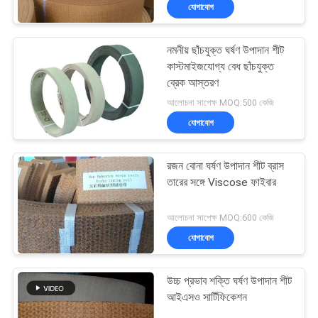
যোগাযোগ
নিয়ন্ত্রণ
নমনীয় ছাঁচযুক্ত ঘর্ষণ উপাদান শীট
যোগাযোগ
কাস্টমাইজযোগ্য বেধ ছাঁচযুক্ত
করুন
ব্রেক আস্তরণ
আলোচনা সাপেক্ষ MOQ:500 কেজি
যোগাযোগ
উদ্ধৃতির
জন্য
রজন বোনা ঘর্ষণ উপাদান শীট ব্রাস
আবেদন
তারের সঙ্গে Viscose ফাইবার
আলোচনা সাপেক্ষ MOQ:600 কেজি
সাইট
যোগাযোগ
ম্যাপ
উচ্চ প্রভাব শক্তি ঘর্ষণ উপাদান শীট
PRIVACY
আইএসও সার্টিফিকেশন