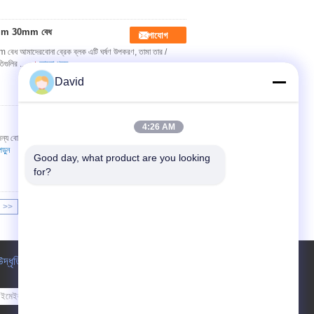
25.4mm 30mm বেধ
যোগাযোগ
 বেধ আমাদেরবোনা ব্রেক ব্লক এটি ঘর্ষণ উপকরণ, তামা তার /
তিগুলির ...
আরো পড়ুন
David
যোগাযোগ
4:26 AM
জন্য বোনা ব্লকগুলি খনির মেশিনগুলির হ্রাস এবং ব্রেকিংয়ে ব্যাপকভাবে
ড়ুন
Good day, what product are you looking 
for?
>>
>|
উদ্ধৃতির জন্য আবেদন
পাঠান