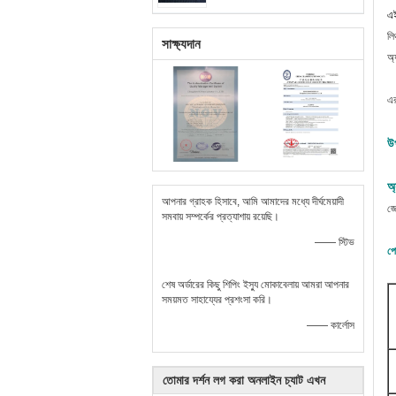
এই
লি
সাক্ষ্যদান
অ্
এর
উ
অ্
আপনার গ্রাহক হিসাবে, আমি আমাদের মধ্যে দীর্ঘমেয়াদী
জে
সমবায় সম্পর্কের প্রত্যাশায় রয়েছি।
—— স্টিভ
পো
শেষ অর্ডারের কিছু শিপিং ইস্যু মোকাবেলায় আমরা আপনার
সময়মত সাহায্যের প্রশংসা করি।
—— কার্লোস
তোমার দর্শন লগ করা অনলাইন চ্যাট এখন