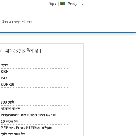
বিক্রয়
Bengali
উদ্ধৃতির জন্য আবেদন
ুতা আস্তরণের উপাদান
হেনান
KBN
ISO
KBN-18
800 কেজি
আলোচনা সাপেক্ষ
Polywoven ব্যাগ বা পাতলা পাতলা কাঠ কেস
10 কাজের দিন
টি / টি, এল / সি, ওয়েস্টার্ন ইউনিয়ন, মানিগ্রাম
প্রতি মাসে 900 টন