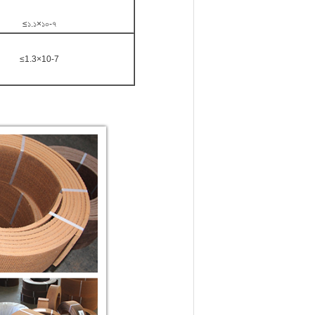
≤১.১×১০-৭
≤1.3×10-7