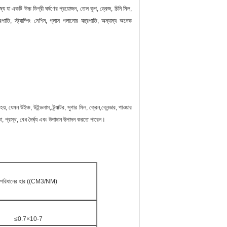
যোজ্য যা একটি উচ্চ ডিগ্রী ঘর্ষণের প্রয়োজন, তেল কূপ, ড্রেজ, চিনি মিল,
্রপাতি, স্ট্যাম্পিং মেশিন, গ্লাস গলানোর যন্ত্রপাতি, অন্যান্য অনেক
 যেমন উইঞ্চ, উইন্ডলাস, ট্র্যাক্টর, সুগার মিল, ক্রেন,ব্লেন্ডার, পাওয়ার
 প্রস্থ, বেধ দৈর্ঘ্য এবং উপাদান উত্পাদন করতে পারেন।
পরিধানের হার ((CM3/NM)
≤0.7×10-7