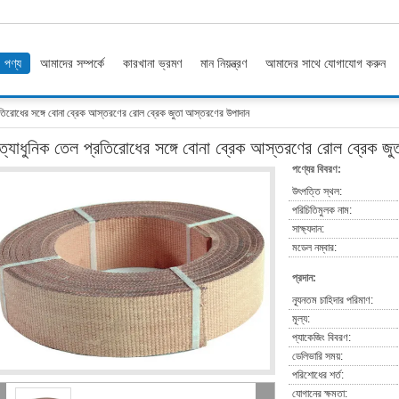
পণ্য
আমাদের সম্পর্কে
কারখানা ভ্রমণ
মান নিয়ন্ত্রণ
আমাদের সাথে যোগাযোগ করুন
রতিরোধের সঙ্গে বোনা ব্রেক আস্তরণের রোল ব্রেক জুতা আস্তরণের উপাদান
্যাধুনিক তেল প্রতিরোধের সঙ্গে বোনা ব্রেক আস্তরণের রোল ব্রেক জ
পণ্যের বিবরণ:
উৎপত্তি স্থল:
পরিচিতিমুলক নাম:
সাক্ষ্যদান:
মডেল নম্বার:
প্রদান:
ন্যূনতম চাহিদার পরিমাণ:
মূল্য:
প্যাকেজিং বিবরণ:
ডেলিভারি সময়:
পরিশোধের শর্ত:
যোগানের ক্ষমতা: