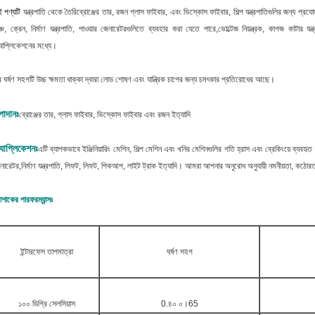
 পণ্যটি
যন্ত্রপাতি থেকে তৈরি
ব্রোঞ্জের তার, রজন গ্লাস ফাইবার, এবং ভিস্কোস ফাইবার
, শিল্প যন্ত্রপাতিগুলির জন্য প্র
ঞ্চ, ক্রেন, নির্মাণ যন্ত্রপাতি, পাওয়ার জেনারেটরগুলিতে ব্যবহার করা যেতে পারে,ভোল্টেজ নিয়ন্ত্রক, কাগজ কাটার যন্ত
যাপ্লিকেশনের মধ্যে।
 ঘর্ষণ সহগটি উচ্চ ক্ষমতা ধাক্কা দ্বারা লোড শোষণ এবং যান্ত্রিক চাপের জন্য চমৎকার প্রতিরোধের আছে।
পাদানঃ
ব্রোঞ্জের তার, গ্লাস ফাইবার, ভিস্কোস ফাইবার এবং রজন ইত্যাদি
যাপ্লিকেশনঃ
এটি ব্যাপকভাবে ইঞ্জিনিয়ারিং মেশিন, শিল্প মেশিন এবং খনির মেশিনগুলির গতি হ্রাস এবং ব্রেকিংয়ে ব্যবহৃত হয়,
নারেটর,নির্মাণ যন্ত্রপাতি, লিফট, লিফট, পিকআপ, লাইট ট্রাক ইত্যাদি।
আমরা আপনার অনুরোধ অনুযায়ী নমনীয়তা, কঠোরতা,
শাকের পারফরম্যান্সঃ
ইন্টারফেস তাপমাত্রা
ঘর্ষণ সহগ
১০০ ডিগ্রি সেলসিয়াস
0.৪০ ০।65