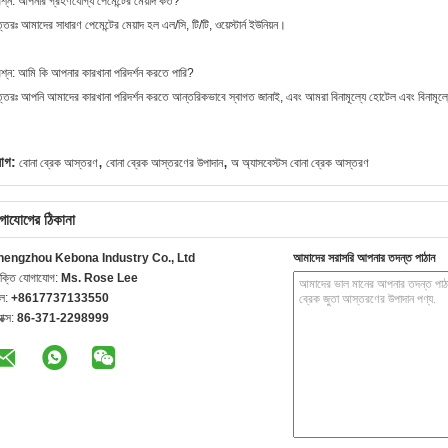
রশ্ন: আপনার গ্রহণযোগ্য পেমেন্টের মেয়াদ কত?
্তরঃ আমাদের সাধারণ পেমেন্টের মেয়াদ হল এল/সি, টি/টি, ওয়েস্টার্ন ইউনিয়ন।
রশ্ন: আমি কি আপনার কারখানা পরিদর্শন করতে পারি?
্তরঃ আপনি আমাদের কারখানা পরিদর্শন করতে আন্তরিকভাবে স্বাগত জানাই, এবং আমরা বিনামূল্যে হোটেল এবং বিনামূল্য
,
,
যাগ:
বোনা ব্রেক আস্তরণ
বোনা ব্রেক আস্তরণের উপাদান
অ অ্যাসবেস্টস বোনা ব্রেক আস্তরণ
গাযোগের ঠিকানা
hengzhou Kebona Industry Co., Ltd
আমাদের সরাসরি আপনার তদন্ত পাঠান
যক্তি যোগাযোগ:
Ms. Rose Lee
েল:
+8617737133550
যাক্স:
86-371-2298999