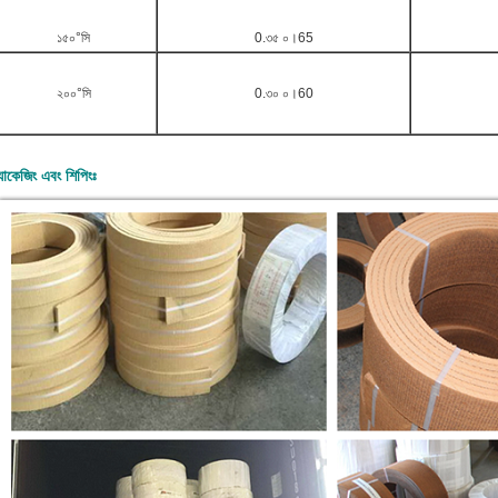
১৫০°সি
0.৩৫ ০।65
২০০°সি
0.৩০ ০।60
যাকেজিং এবং শিপিংঃ