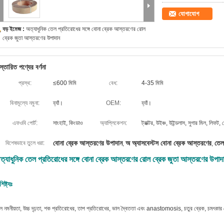
যোগাযোগ
বড় ইমেজ :
অত্যাধুনিক তেল প্রতিরোধের সঙ্গে বোনা ব্রেক আস্তরণের রোল
ব্রেক জুতা আস্তরণের উপাদান
স্তারিত পণ্যের বর্ণনা
প্রস্থ:
≤600 মিমি
বেধ:
4-35 মিমি
বিনামূল্যে নমুনা:
হ্যাঁ।
OEM:
হ্যাঁ।
এফওবি পোর্ট:
সাংহাই, কিংডাও
অ্যাপ্লিকেশন:
ট্রাক্টর, উইঞ্চ, উইন্ডলাস, সুগার মিল, লিফট, ক্
বোনা ব্রেক আস্তরণের উপাদান
অ অ্যাসবেস্টস বোনা ব্রেক আস্তরণের
তেল
বিশেষভাবে তুলে ধরা:
,
,
ত্যাধুনিক তেল প্রতিরোধের সঙ্গে বোনা ব্রেক আস্তরণের রোল ব্রেক জুতা আস্তরণের উপাদ
শিষ্ট্যঃ
ল নমনীয়তা, উচ্চ দৃঢ়তা, শক প্রতিরোধের, তাপ প্রতিরোধের, ভাল দ্বৈততা এবং anastomosis, চতুর ব্রেক, চমৎকার