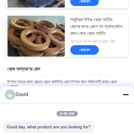
যোগাযোগ
সামুদ্রিক উইঞ্চ ব্রেক লাইনিং
রোলের জন্য রোলে নন অ্যাসবেস্টস
রজন বোনা ব্রেক লাইনিং
আলোচনা সাপেক্ষ MOQ:500 কেজি
যোগাযোগ
ব্রেক আস্তরণের রোল
ইস্পাত তারের ব্যাক মোল্ডড ব্রেক আউটলিং রোল ইস্পাত জাল শক্তিশালী রাবার ব্রেক
আউটলিং
David
High Temperature Range -40C To 300C Brake Lining Roll with
ISO9001 Certification and 2mm Thickness
8:48 AM
Automotive Brake System Friction Roll 100mm Width for
Smooth and Braking Experience
Good day, what product are you looking for?