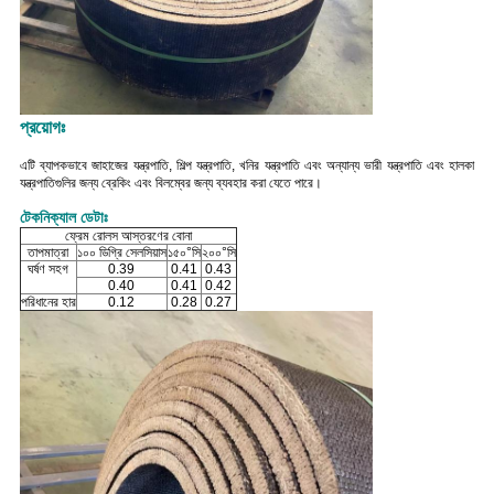
প্রয়োগঃ
এটি ব্যাপকভাবে জাহাজের যন্ত্রপাতি, শিল্প যন্ত্রপাতি, খনির যন্ত্রপাতি এবং অন্যান্য ভারী যন্ত্রপাতি এবং হালকা
যন্ত্রপাতিগুলির জন্য ব্রেকিং এবং বিলম্বের জন্য ব্যবহার করা যেতে পারে।
টেকনিক্যাল ডেটাঃ
ফ্রেম রোলস আস্তরণের বোনা
তাপমাত্রা
১০০ ডিগ্রি সেলসিয়াস
১৫০°সি
২০০°সি
ঘর্ষণ সহগ
0.39
0.41
0.43
0.40
0.41
0.42
পরিধানের হার
0.12
0.28
0.27