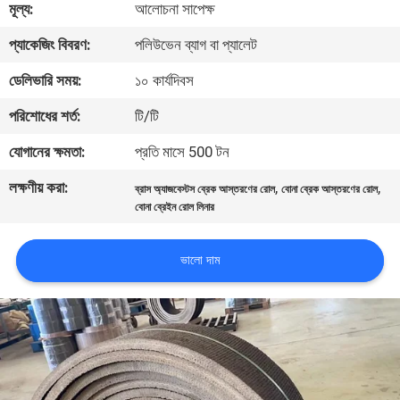
মূল্য:
আলোচনা সাপেক্ষ
নিয়ন্ত্রণ
প্যাকেজিং বিবরণ:
পলিউভেন ব্যাগ বা প্যালেট
যোগাযোগ
ডেলিভারি সময়:
১০ কার্যদিবস
করুন
পরিশোধের শর্ত:
টি/টি
যোগানের ক্ষমতা:
প্রতি মাসে 500 টন
উদ্ধৃতির
লক্ষণীয় করা:
,
,
ব্রাস অ্যাজবেস্টস ব্রেক আস্তরণের রোল
বোনা ব্রেক আস্তরণের রোল
জন্য
বোনা ব্রেইন রোল লিনার
আবেদন
ভালো দাম
সাইট
ম্যাপ
PRIVACY