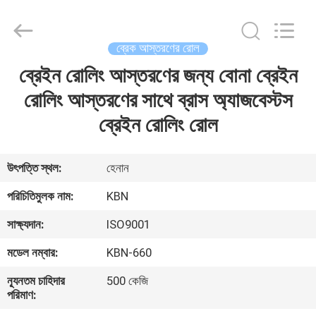
Zhengzhou
Kebona
Industry
Co.,
Ltd.
ব্রেক আস্তরণের রোল
All
Rights
Reserved.
ব্রেইন রোলিং আস্তরণের জন্য বোনা ব্রেইন
বাড়ি
রোলিং আস্তরণের সাথে ব্রাস অ্যাজবেস্টস
পণ্য
ব্রেইন রোলিং রোল
আমাদের
উৎপত্তি স্থল:
হেনান
সম্পর্কে
পরিচিতিমুলক নাম:
KBN
সাক্ষ্যদান:
ISO9001
কারখানা
মডেল নম্বার:
KBN-660
ভ্রমণ
ন্যূনতম চাহিদার
500 কেজি
পরিমাণ:
মান