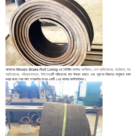
আমাদের Woven Brake Roll Lining এর বৈশিষ্ট্য হল
উচ্চ নমনীয়তা, তেল প্রতিরোধের, কঠোরতা, শক
প্রতিরোধের, পরিধানযোগ্যতা, ফিটনেস
এটি পরিবেশের মান উন্নত করতে এবং দূষণের বিরুদ্ধে মানুষকে রক্ষা
করার জন্য সেরা ঘর্ষণ পণ্যগুলির মধ্যে একটি।
এর আকার কাস্টমাইজড।