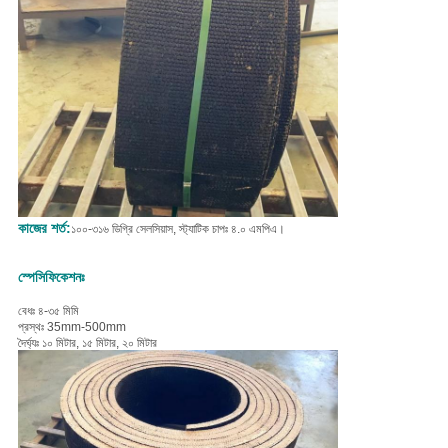
কাজের শর্ত:
১০০-৩১৬ ডিগ্রি সেলসিয়াস, স্ট্যাটিক চাপঃ ৪.০ এমপিএ।
স্পেসিফিকেশনঃ
বেধঃ ৪-৩৫ মিমি
প্রস্থঃ 35mm-500mm
দৈর্ঘ্যঃ ১০ মিটার, ১৫ মিটার, ২০ মিটার