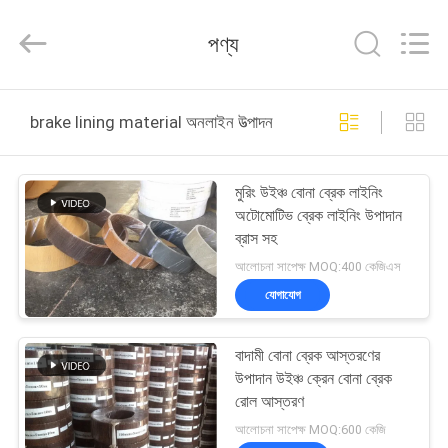
Zhengzhou
Kebona
Industry
পণ্য
Co.,
Ltd.
All
Rights
Reserved.
বাড়ি
brake lining material অনলাইন উত্পাদন
পণ্য
মুরিং উইঞ্চ বোনা ব্রেক লাইনিং
অটোমোটিভ ব্রেক লাইনিং উপাদান
আমাদের
ব্রাস সহ
সম্পর্কে
আলোচনা সাপেক্ষ MOQ:400 কেজিএস
যোগাযোগ
কারখানা
বাদামী বোনা ব্রেক আস্তরণের
ভ্রমণ
উপাদান উইঞ্চ ক্রেন বোনা ব্রেক
রোল আস্তরণ
মান
আলোচনা সাপেক্ষ MOQ:600 কেজি