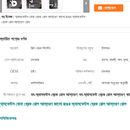
যোগাযোগ
বড় ইমেজ :
অ্যাসবেস্টস বোনা ব্রেক রোল আস্তরণ কালো রঙের অ্যাসবেস্টস
ব্রেক রোল আস্তরণ রোল
স্তারিত পণ্যের বর্ণনা
প্রয়োগ:
শিল্প ব্রেক সিস্টেম
বিনামূল্যে নমুনা:
উপলব্ধ
তেল প্রতিরোধের:
চমৎকার
রঙ:
কালো, বাদামী, লাল, ধূসর, 
OEM:
হ্যাঁ।
পরিধান কর্মক্ষমতা:
চমৎকার
আকার:
কাস্টমাইজড
এফওবি পোর্ট:
আপনার অনুরোধ অনুযায়ী
নন-অ্যাসবস্টস ব্রেক রোল আস্তরণ
নন-অ্যাসবেস্ট ব্রেক রোল আস্তরণ
কা
বিশেষভাবে তুলে ধরা:
,
,
্যাসবেস্টস বোনা ব্রেক রোল আস্তরণ কালো রঙের অ্যাসবেস্টস ব্রেক রোল আস্তরণ রোল
্পেসিফিকেশনঃ