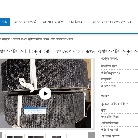
পণ্য
আমাদের সম্পর্কে
কারখানা ভ্রমণ
মান নিয়ন্ত্রণ
আমাদের সাথে যোগাযোগ করুন
রোল আস্তরণ কালো রঙের অ্যাসবেস্টস ব্রেক রোল আস্তরণ রোল
্যাসবেস্টস বোনা ব্রেক রোল আস্তরণ কালো রঙের অ্যাসবেস্টস ব্রেক
পণ্যের বিবরণ:
উৎপত্তি স্থল:
পরিচিতিমুলক নাম:
সাক্ষ্যদান:
মডেল নম্বার:
প্রদান:
ন্যূনতম চাহিদার পরিমাণ:
মূল্য:
প্যাকেজিং বিবরণ:
ডেলিভারি সময়:
পরিশোধের শর্ত:
যোগানের ক্ষমতা: