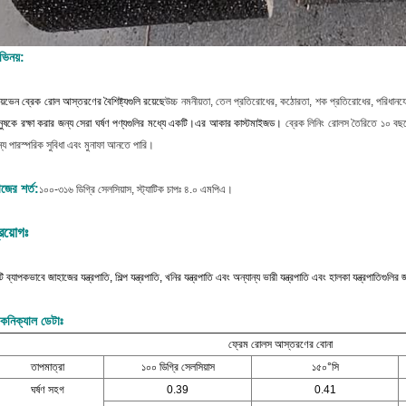
ভিনয়:
়েভেন ব্রেক রোল আস্তরণের বৈশিষ্ট্যগুলি রয়েছে
উচ্চ নমনীয়তা, তেল প্রতিরোধের, কঠোরতা, শক প্রতিরোধের, পরিধানয
নুষকে রক্ষা করার জন্য সেরা ঘর্ষণ পণ্যগুলির মধ্যে একটি।
এর আকার কাস্টমাইজড।
ব্রেক লিনিং রোলস তৈরিতে ১০ ব
্য পারস্পরিক সুবিধা এবং মুনাফা আনতে পারি।
জের শর্ত:
১০০-৩১৬ ডিগ্রি সেলসিয়াস, স্ট্যাটিক চাপঃ ৪.০ এমপিএ।
্রয়োগঃ
ি ব্যাপকভাবে জাহাজের যন্ত্রপাতি, শিল্প যন্ত্রপাতি, খনির যন্ত্রপাতি এবং অন্যান্য ভারী যন্ত্রপাতি এবং হালকা যন্ত্রপাতিগু
কনিক্যাল ডেটাঃ
ফ্রেম রোলস আস্তরণের বোনা
তাপমাত্রা
১০০ ডিগ্রি সেলসিয়াস
১৫০°সি
ঘর্ষণ সহগ
0.39
0.41