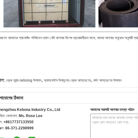
ধারণত আমাদের প্যাকেজিং পলিউভেন ব্যাগ।
যদি আপনার বিশেষ প্রয়োজনীয়তা থাকে, আমরা আপনার অনুরোধ অনুযায়ী 
,
,
যাগ:
ব্রেক ব্যান্ড relining উপাদান
অ্যাসবেস্টস বিনামূল্যে ব্রেক আস্তরণের
ঘর্ষণ আস্তরণের উপাদান
গাযোগের ঠিকানা
hengzhou Kebona Industry Co., Ltd
আমাদের সরাসরি আপনার তদন্ত পাঠান
যক্তি যোগাযোগ:
Ms. Rose Lee
েল:
+8617737133550
যাক্স:
86-371-2298999