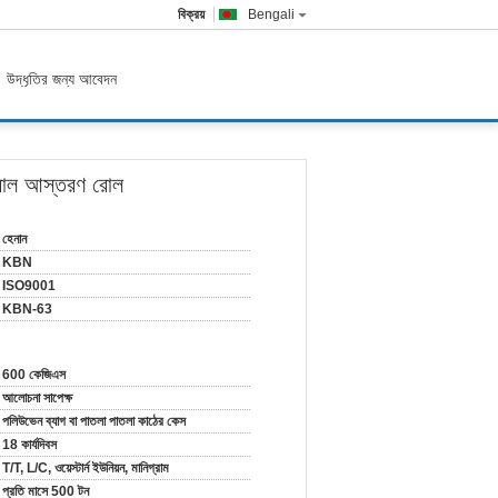
বিক্রয়
Bengali
উদ্ধৃতির জন্য আবেদন
 রোল আস্তরণ রোল
হেনান
KBN
ISO9001
KBN-63
600 কেজিএস
আলোচনা সাপেক্ষ
পলিউভেন ব্যাগ বা পাতলা পাতলা কাঠের কেস
18 কার্যদিবস
T/T, L/C, ওয়েস্টার্ন ইউনিয়ন, মানিগ্রাম
প্রতি মাসে 500 টন