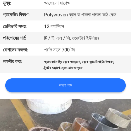
মূল্য:
আলোচনা সাপেক্ষ
নিয়ন্ত্রণ
প্যাকেজিং বিবরণ:
Polywoven ব্যাগ বা পাতলা পাতলা কাঠ কেস
যোগাযোগ
ডেলিভারি সময়:
12 কার্যদিবস
করুন
পরিশোধের শর্ত:
টি / টি, এল / সি, ওয়েস্টার্ন ইউনিয়ন
যোগানের ক্ষমতা:
প্রতি মাসে 700 টন
উদ্ধৃতির
লক্ষণীয় করা:
,
,
অ্যাসবেস্টস ফ্রি ব্রেক আস্তরণ
ব্রেক ব্যান্ড রিলাইনিং উপাদান
জন্য
ট্র্যাক্টর যন্ত্রাংশ ব্রেক রোল আস্তরণ
আবেদন
ভালো দাম
সাইট
ম্যাপ
PRIVACY