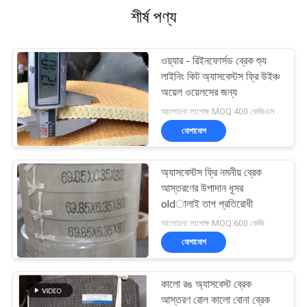
শীর্ষ পণ্য
ওয়্যার - রিইনফোর্সড ব্রেক শ্যু
লাইনিং কিট অ্যাসবেস্টস ফ্রি উইঞ্চ
অয়েল ওয়েলসের জন্য
আলোচনা সাপেক্ষ MOQ:400 কেজিএস
যোগাযোগ
অ্যাসবেস্টস ফ্রি নমনীয় ব্রেক
আস্তরণের উপাদান ধূসর
oldালাই তাপ প্রতিরোধী
আলোচনা সাপেক্ষ MOQ:600 কেজি
যোগাযোগ
কালো রঙ অ্যাসবেস্ট ব্রেক
আস্তরণ রোল কালো বোনা ব্রেক