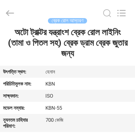
Zhengzhou
Kebona
Industry
Co.,
Ltd.
ব্রেক রোল আস্তরণ
All
Rights
Reserved.
অটো ট্রাক্টর যন্ত্রাংশ ব্রেক রোল লাইনিং
বাড়ি
(তামা ও পিতল সহ) ব্রেক ড্রাম ব্রেক জুতার
পণ্য
জন্য
আমাদের
উৎপত্তি স্থল:
হেনান
সম্পর্কে
পরিচিতিমুলক নাম:
KBN
সাক্ষ্যদান:
ISO
কারখানা
মডেল নম্বার:
KBN-55
ভ্রমণ
ন্যূনতম চাহিদার
700 কেজি
পরিমাণ:
মান