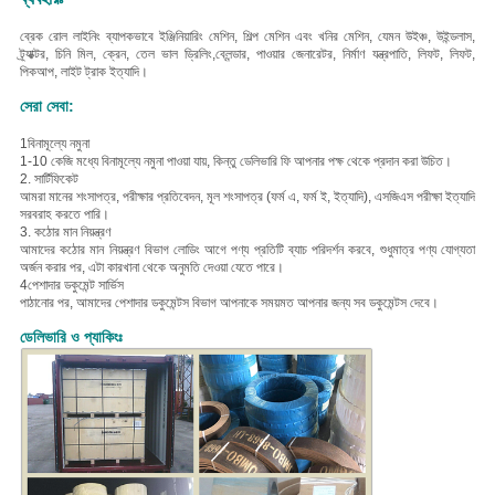
ব্রেক রোল লাইনিং ব্যাপকভাবে ইঞ্জিনিয়ারিং মেশিন, শিল্প মেশিন এবং খনির মেশিন, যেমন উইঞ্চ, উইন্ডলাস,
ট্র্যাক্টর, চিনি মিল, ক্রেন, তেল ভাল ড্রিলিং,ব্লেন্ডার, পাওয়ার জেনারেটর, নির্মাণ যন্ত্রপাতি, লিফট, লিফট,
পিকআপ, লাইট ট্রাক ইত্যাদি।
সেরা সেবা:
1বিনামূল্যে নমুনা
1-10 কেজি মধ্যে বিনামূল্যে নমুনা পাওয়া যায়, কিন্তু ডেলিভারি ফি আপনার পক্ষ থেকে প্রদান করা উচিত।
2. সার্টিফিকেট
আমরা মানের শংসাপত্র, পরীক্ষার প্রতিবেদন, মূল শংসাপত্র (ফর্ম এ, ফর্ম ই, ইত্যাদি), এসজিএস পরীক্ষা ইত্যাদি
সরবরাহ করতে পারি।
3. কঠোর মান নিয়ন্ত্রণ
আমাদের কঠোর মান নিয়ন্ত্রণ বিভাগ লোডিং আগে পণ্য প্রতিটি ব্যাচ পরিদর্শন করবে, শুধুমাত্র পণ্য যোগ্যতা
অর্জন করার পর, এটা কারখানা থেকে অনুমতি দেওয়া যেতে পারে।
4পেশাদার ডকুমেন্ট সার্ভিস
পাঠানোর পর, আমাদের পেশাদার ডকুমেন্টস বিভাগ আপনাকে সময়মত আপনার জন্য সব ডকুমেন্টস দেবে।
ডেলিভারি ও প্যাকিংঃ