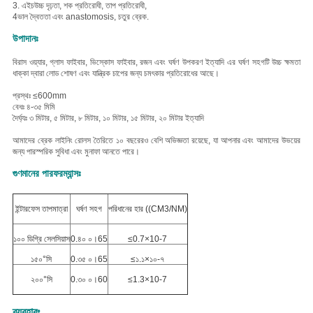
3. এইচ
উচ্চ দৃঢ়তা, শক প্রতিরোধী, তাপ প্রতিরোধী,
4ভাল দ্বৈততা এবং anastomosis, চতুর ব্রেক.
উপাদানঃ
বি
রাস ওয়্যার, গ্লাস ফাইবার, ভিস্কোস ফাইবার, রজন এবং ঘর্ষণ উপকরণ ইত্যাদি
এর ঘর্ষণ সহগটি উচ্চ ক্ষমতা
ধাক্কা দ্বারা লোড শোষণ এবং যান্ত্রিক চাপের জন্য চমৎকার প্রতিরোধের আছে।
প্রস্থঃ ≤600mm
বেধঃ ৪-৩৫ মিমি
দৈর্ঘ্যঃ ৩ মিটার, ৫ মিটার, ৮ মিটার, ১০ মিটার, ১৫ মিটার, ২০ মিটার ইত্যাদি
আমাদের ব্রেক লাইনিং রোলস তৈরিতে ১০ বছরেরও বেশি অভিজ্ঞতা রয়েছে, যা আপনার এবং আমাদের উভয়ের
জন্য পারস্পরিক সুবিধা এবং মুনাফা আনতে পারে।
গুণমানের পারফরম্যান্সঃ
ইন্টারফেস তাপমাত্রা
ঘর্ষণ সহগ
পরিধানের হার ((CM3/NM)
১০০ ডিগ্রি সেলসিয়াস
0.৪০ ০।65
≤0.7×10-7
১৫০°সি
0.৩৫ ০।65
≤১.১×১০-৭
২০০°সি
0.৩০ ০।60
≤1.3×10-7
ব্যবহারঃ