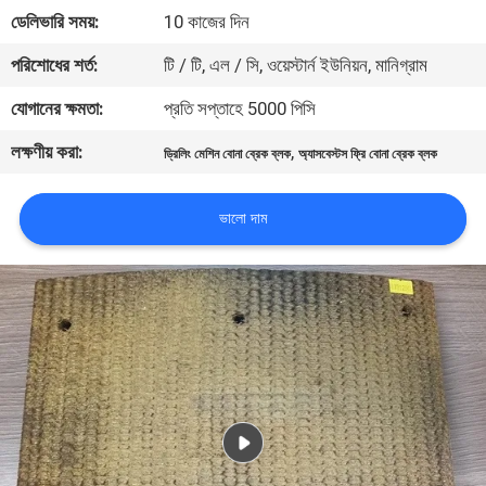
নিয়ন্ত্রণ
ডেলিভারি সময়:
10 কাজের দিন
পরিশোধের শর্ত:
টি / টি, এল / সি, ওয়েস্টার্ন ইউনিয়ন, মানিগ্রাম
যোগাযোগ
যোগানের ক্ষমতা:
প্রতি সপ্তাহে 5000 পিসি
করুন
লক্ষণীয় করা:
,
ড্রিলিং মেশিন বোনা ব্রেক ব্লক
অ্যাসবেস্টস ফ্রি বোনা ব্রেক ব্লক
উদ্ধৃতির
ভালো দাম
জন্য
আবেদন
সাইট
ম্যাপ
PRIVACY