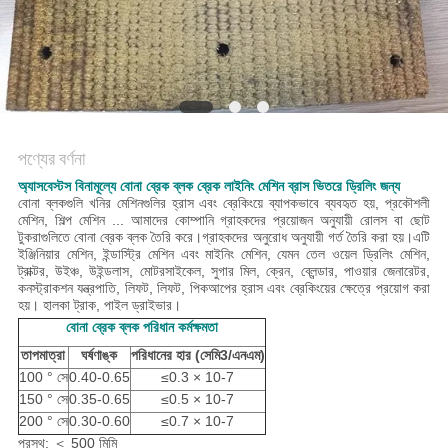
POLICY
পণ্যের বর্ণনা
অ্যাসবেস্টস বিনামূল্যে বোনা ব্রেক ব্লক ব্রেক লাইনিং মেশিন ব্রাস ভিতরে ড্রিলিং জন্য
বোনা ব্লকগুলি খনির মেশিনগুলির হ্রাস এবং ব্রেকিংয়ে ব্যাপকভাবে ব্যবহৃত হয়,
প্রকৌশলী
মেশিন, শিল্প মেশিন ... আমাদের কোম্পানি গ্রাহকদের প্রয়োজন অনুযায়ী রোলস বা ছোট
টুকরাগুলিতে বোনা ব্রেক ব্লক তৈরি করে।গ্রাহকদের অনুরোধ অনুযায়ী গর্ত তৈরি করা হয়।
এটি
ইঞ্জিনিয়ার মেশিন, ইন্ডাস্ট্রি মেশিন এবং মাইনিং মেশিন, যেমন তেল ওয়েল ড্রিলিং মেশিন,
ট্রাক্টর, উইঞ্চ, উইন্ডলাস, মোটরসাইকেল, সুগার মিল, ক্রেন, ব্লেন্ডার, পাওয়ার জেনারেটর,
কনস্ট্রাকশন যন্ত্রপাতি, লিফট, লিফট, পিকআপের হ্রাস এবং ব্রেকিংয়ের ক্ষেত্রে প্রয়োগ করা
হয়। হালকা ট্রাক, পাইল ড্রাইভার।
বোনা ব্রেক ব্লক পরিধান কর্মক্ষমতা
তাপমাত্রা
ঘর্ষণাঙ্ক
পরিধানের হার (সেমি
3/এনএম)
100 ° সে
0.40-0.65
≤0.3 × 10-7
150 ° সে
0.35-0.65
≤0.5 × 10-7
200 ° সে
0.30-0.60
≤0.7 × 10-7
প্রস্থ: ＜ 500 মিমি