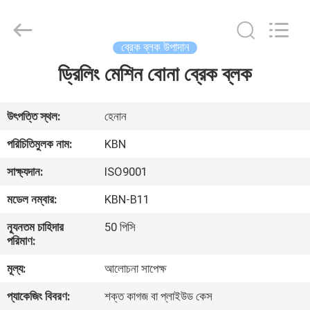
Zhengzhou
Kebona
Industry
Co.,
Ltd.
ব্রেক ব্লক উপাদান
All
Rights
Reserved.
ড্রিলিং মেশিন বোনা ব্রেক ব্লক
বাড়ি
পণ্য
উৎপত্তি স্থল:
হেনান
পরিচিতিমুলক নাম:
KBN
আমাদের
সাক্ষ্যদান:
ISO9001
সম্পর্কে
মডেল নম্বার:
KBN-B11
ন্যূনতম চাহিদার
50 পিসি
কারখানা
পরিমাণ:
ভ্রমণ
মূল্য:
আলোচনা সাপেক্ষ
প্যাকেজিং বিবরণ:
শক্ত কাগজ বা প্লাইউড কেস
মান