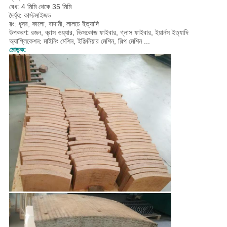
বেধ: 4 মিমি থেকে 35 মিমি
দৈর্ঘ্য: কাস্টমাইজড
রং: ধূসর, কালো, বাদামী, লালচে ইত্যাদি
উপকরণ:
রজন,
ব্রাস ওয়্যার, ভিসকোজ ফাইবার, গ্লাস ফাইবার, ইয়ার্নস ইত্যাদি
অ্যাপ্লিকেশন: মাইনিং মেশিন, ইঞ্জিনিয়ার মেশিন, শিল্প মেশিন ...
মোড়ক: